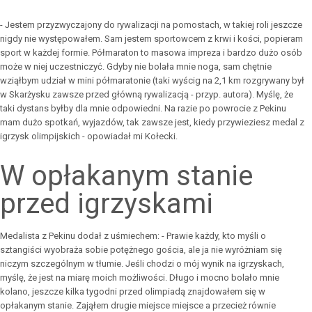
- Jestem przyzwyczajony do rywalizacji na pomostach, w takiej roli jeszcze
nigdy nie występowałem. Sam jestem sportowcem z krwi i kości, popieram
sport w każdej formie. Półmaraton to masowa impreza i bardzo dużo osób
może w niej uczestniczyć. Gdyby nie bolała mnie noga, sam chętnie
wziąłbym udział w mini półmaratonie (taki wyścig na 2,1 km rozgrywany był
w Skarżysku zawsze przed główną rywalizacją - przyp. autora). Myślę, że
taki dystans byłby dla mnie odpowiedni. Na razie po powrocie z Pekinu
mam dużo spotkań, wyjazdów, tak zawsze jest, kiedy przywieziesz medal z
igrzysk olimpijskich - opowiadał mi Kołecki.
W opłakanym stanie
przed igrzyskami
Medalista z Pekinu dodał z uśmiechem: - Prawie każdy, kto myśli o
sztangiści wyobraża sobie potężnego gościa, ale ja nie wyróżniam się
niczym szczególnym w tłumie. Jeśli chodzi o mój wynik na igrzyskach,
myślę, że jest na miarę moich możliwości. Długo i mocno bolało mnie
kolano, jeszcze kilka tygodni przed olimpiadą znajdowałem się w
opłakanym stanie. Zająłem drugie miejsce miejsce a przecież równie