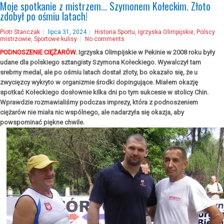
Moje spotkanie z mistrzem... Szymonem Kołeckim. Złoto
zdobył po ośmiu latach!
Piotr Stańczak
lipca 31, 2024
Historia Sportu
,
Igrzyska Olimpijskie
,
Polscy
mistrzowie
,
Sportowe kulisy
No comments
PODNOSZENIE CIĘŻARÓW.
Igrzyska Olimpijskie w Pekinie w 2008 roku były
udane dla polskiego sztangisty Szymona Kołeckiego. Wywalczył tam
srebrny medal, ale po ośmiu latach dostał złoty, bo okazało się, że u
zwycięzcy wykryto w organizmie środki dopingujące. Miałem okazję
spotkać Kołeckiego dosłownie kilka dni po tym sukcesie w stolicy Chin.
Wprawdzie rozmawialiśmy podczas imprezy, która z podnoszeniem
ciężarów nie miała nic wspólnego, ale nadarzyła się okazja, aby
powspominać piękne chwile.