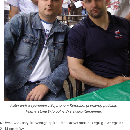
Autor tych wspomnień z Szymonem Kołeckim (z prawej) podczas
Półmaratonu Wtórpol w Skarżysku-Kamiennej.
Kołecki w Skarżysku wystąpił jako... honorowy starter biegu głównego na
21 kilometrów.