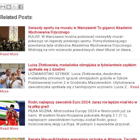
Related Posts:
Gwiazdy sportu na muralu w Warszawie! To giganci Akademii
Wychowania Fizycznego
KULISY. W Warszawie można podziwiać niezwykły mural -
pokazuje on legendy polskiego sportu. Pomysłodawcą jego
powstania była stołeczna Akademia Wychowania Fizycznego.
Widnieją na nim wizerunki prawdziwych sław! Mural ze sława…
Read More
Luiza Złotkowska, medalistka olimpijska w łyżwiarstwie szybkim
spotkała się z dziećmi
ŁYŻWIARSTWO SZYBKIE. Luiza Złotkowska, dwukrotna
medalistka zimowych igrzysk olimpijskich gościła w Szkole
Podstawowej numer 2 w Grodzisku Mazowieckim. Utytułowana
zawodniczka spotkała się z tamtejszymi uczniami. Luiza Z…
Read
More
Rodri, najlepszy zawodnik Euro 2024: zaraz nie będzie miał kto w
tę piłkę grać!
PIŁKA NOŻNA. Mistrzostwa Europy 2024 w Niemczech już za
nami. W wielkim finale Hiszpania pokonała Anglię 2:1 (1:1),
najlepszym zawodnikiem turnieju został Rodri, gracz
mistrzowskiej ekipy La Roja. W jednym z wywiadów przyznał…
Read More
Renata Mauer-Różańska wspomina igrzyska w Atlancie. Zaczęła