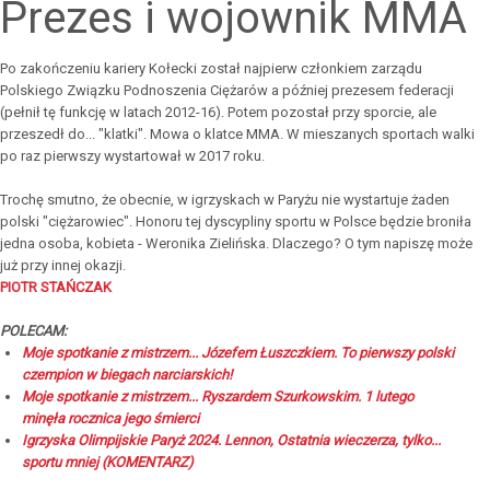
Prezes i wojownik MMA
Po zakończeniu kariery Kołecki został najpierw członkiem zarządu
Polskiego Związku Podnoszenia Ciężarów a później prezesem federacji
(pełnił tę funkcję w latach 2012-16). Potem pozostał przy sporcie, ale
przeszedł do... "klatki". Mowa o klatce MMA. W mieszanych sportach walki
po raz pierwszy wystartował w 2017 roku.
Trochę smutno, że obecnie, w igrzyskach w Paryżu nie wystartuje żaden
polski "ciężarowiec". Honoru tej dyscypliny sportu w Polsce będzie broniła
jedna osoba, kobieta - Weronika Zielińska. Dlaczego? O tym napiszę może
już przy innej okazji.
PIOTR STAŃCZAK
POLECAM:
Moje spotkanie z mistrzem... Józefem Łuszczkiem. To pierwszy polski
czempion w biegach narciarskich!
Moje spotkanie z mistrzem... Ryszardem Szurkowskim. 1 lutego
minęła rocznica jego śmierci
Igrzyska Olimpijskie Paryż 2024. Lennon, Ostatnia wieczerza, tylko...
sportu mniej (KOMENTARZ)