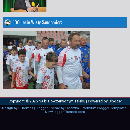
100-lecie Wisły Sandomierz
Copyright ©
2026
Na biało-czerwonym szlaku
| Powered by
Blogger
Design by
FThemes
| Blogger Theme by
Lasantha
-
Premium Blogger Templates
|
NewBloggerThemes.com