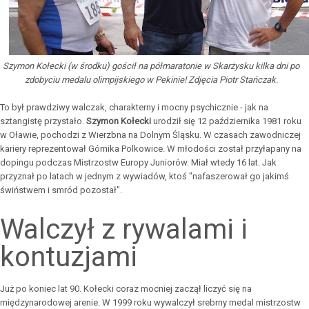
Szymon Kołecki (w środku) gościł na półmaratonie w Skarżysku kilka dni po
zdobyciu medalu olimpijskiego w Pekinie! Zdjęcia Piotr Stańczak.
To był prawdziwy walczak, charakterny i mocny psychicznie - jak na
sztangistę przystało.
Szymon Kołecki
urodził się 12 października 1981 roku
w Oławie, pochodzi z Wierzbna na Dolnym Śląsku. W czasach zawodniczej
kariery reprezentował Górnika Polkowice. W młodości został przyłapany na
dopingu podczas Mistrzostw Europy Juniorów. Miał wtedy 16 lat. Jak
przyznał po latach w jednym z wywiadów, ktoś "nafaszerował go jakimś
świństwem i smród pozostał".
Walczył z rywalami i
kontuzjami
Już po koniec lat 90. Kołecki coraz mocniej zaczął liczyć się na
międzynarodowej arenie. W 1999 roku wywalczył srebrny medal mistrzostw