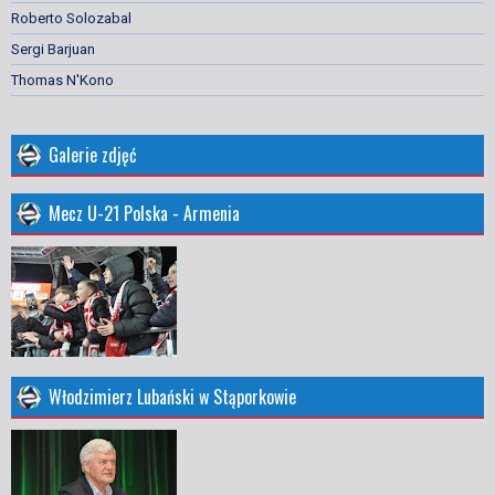
Roberto Solozabal
Sergi Barjuan
Thomas N'Kono
Galerie zdjęć
Mecz U-21 Polska - Armenia
Włodzimierz Lubański w Stąporkowie