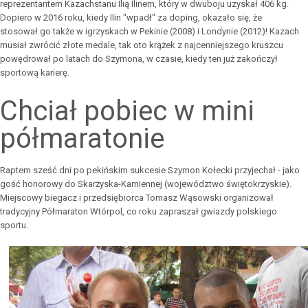
reprezentantem Kazachstanu Ilią Ilinem, który w dwuboju uzyskał 406 kg.
Dopiero w 2016 roku, kiedy Ilin "wpadł" za doping, okazało się, że
stosował go także w igrzyskach w Pekinie (2008) i Londynie (2012)! Kazach
musiał zwrócić złote medale, tak oto krążek z najcenniejszego kruszcu
powędrował po latach do Szymona, w czasie, kiedy ten już zakończył
sportową karierę.
Chciał pobiec w mini
półmaratonie
Raptem sześć dni po pekińskim sukcesie Szymon Kołecki przyjechał - jako
gość honorowy do Skarżyska-Kamiennej (województwo świętokrzyskie).
Miejscowy biegacz i przedsiębiorca Tomasz Wąsowski organizował
tradycyjny Półmaraton Wtórpol, co roku zapraszał gwiazdy polskiego
sportu.