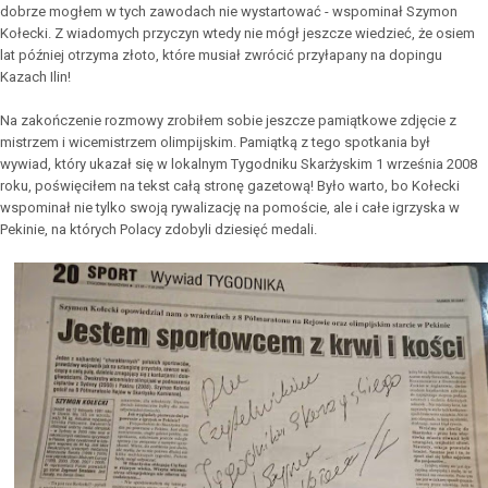
dobrze mogłem w tych zawodach nie wystartować - wspominał Szymon
Kołecki. Z wiadomych przyczyn wtedy nie mógł jeszcze wiedzieć, że osiem
lat później otrzyma złoto, które musiał zwrócić przyłapany na dopingu
Kazach Ilin!
Na zakończenie rozmowy zrobiłem sobie jeszcze pamiątkowe zdjęcie z
mistrzem i wicemistrzem olimpijskim. Pamiątką z tego spotkania był
wywiad, który ukazał się w lokalnym Tygodniku Skarżyskim 1 września 2008
roku, poświęciłem na tekst całą stronę gazetową! Było warto, bo Kołecki
wspominał nie tylko swoją rywalizację na pomoście, ale i całe igrzyska w
Pekinie, na których Polacy zdobyli dziesięć medali.