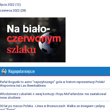
lipca 2022
(12)
czerwca 2022
(28)
Najpopularniejsze
Rafał Boguski to autor "najszybszego" gola w historii reprezentacji Polski!
Wspomina też Leo Beenhakkera
Włodzimierz Lubański o swej kontuzji i Royu McFarlandzie: nie zaatakował
mnie złośliwie
30 lat po meczu Polska - Litwa w Brzeszczach. Walka ze śniegiem i jedyny
gol "Świra"