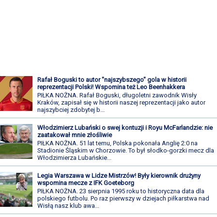
Rafał Boguski to autor "najszybszego" gola w historii
reprezentacji Polski! Wspomina też Leo Beenhakkera
PIŁKA NOŻNA. Rafał Boguski, długoletni zawodnik Wisły
Kraków, zapisał się w historii naszej reprezentacji jako autor
najszybciej zdobytej b...
Włodzimierz Lubański o swej kontuzji i Royu McFarlandzie: nie
zaatakował mnie złośliwie
PIŁKA NOŻNA. 51 lat temu, Polska pokonała Anglię 2:0 na
Stadionie Śląskim w Chorzowie. To był słodko-gorzki mecz dla
Włodzimierza Lubańskie...
Legia Warszawa w Lidze Mistrzów! Były kierownik drużyny
wspomina mecze z IFK Goeteborg
PIŁKA NOŻNA. 23 sierpnia 1995 roku to historyczna data dla
polskiego futbolu. Po raz pierwszy w dziejach piłkarstwa nad
Wisłą nasz klub awa...