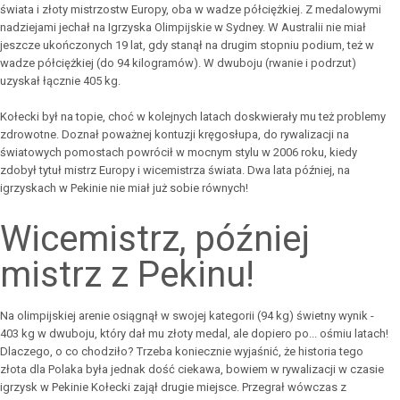
świata i złoty mistrzostw Europy, oba w wadze półciężkiej. Z medalowymi
nadziejami jechał na Igrzyska Olimpijskie w Sydney. W Australii nie miał
jeszcze ukończonych 19 lat, gdy stanął na drugim stopniu podium, też w
wadze półciężkiej (do 94 kilogramów). W dwuboju (rwanie i podrzut)
uzyskał łącznie 405 kg.
Kołecki był na topie, choć w kolejnych latach doskwierały mu też problemy
zdrowotne. Doznał poważnej kontuzji kręgosłupa, do rywalizacji na
światowych pomostach powrócił w mocnym stylu w 2006 roku, kiedy
zdobył tytuł mistrz Europy i wicemistrza świata. Dwa lata później, na
igrzyskach w Pekinie nie miał już sobie równych!
Wicemistrz, później
mistrz z Pekinu!
Na olimpijskiej arenie osiągnął w swojej kategorii (94 kg) świetny wynik -
403 kg w dwuboju, który dał mu złoty medal, ale dopiero po... ośmiu latach!
Dlaczego, o co chodziło? Trzeba koniecznie wyjaśnić, że historia tego
złota dla Polaka była jednak dość ciekawa, bowiem w rywalizacji w czasie
igrzysk w Pekinie Kołecki zajął drugie miejsce. Przegrał wówczas z