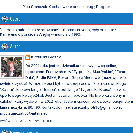
Piotr Stańczak. Obsługiwane przez usługę
Blogger
.
Cytat
"Futbol to miłość i rozczarowanie" - Thomas N'Kono, były bramkarz
Kamerunu o porażce z Anglią w mundialu 1990.
Autor
PIOTR STAŃCZAK
Od 2001 roku jestem dziennikarzem, wydawcą online,
reporterem. Pracowałem w "Tygodniku Skarżyskim", "Echu
Dnia", Radiu ESKA, Rekord Grupie Mediowej (mazowieckie,
świętokrzyskie). W przeszłości byłem współpracownikiem katowickiego
"Sportu", krakowskiego "Tempa", opolskiego "Tygodnika Kibica", serwisu
sportowego Relacje24.pl. Jestem autorem ebooka "Na biało-czerwonym
szlaku", który wydałem w 2022 roku. Jestem kibicem od dziecka, pasjonatem
kina i muzyki lat 80. i 90. Kontakt do mnie: stanczakpiotr30@gmail.com,
piotr.stanczak80@interia.eu.
WYŚWIETL MÓJ PEŁNY PROFIL
Napisz do mnie