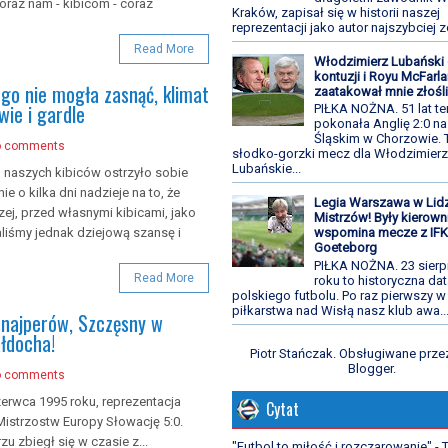
 oraz nam - kibicom - coraz
Kraków, zapisał się w historii naszej
reprezentacji jako autor najszybciej z
Read More
Włodzimierz Lubański 
kontuzji i Royu McFarla
ugo nie mogła zasnąć, klimat
zaatakował mnie złośl
wie i gardle
PIŁKA NOŻNA. 51 lat t
pokonała Anglię 2:0 na
Śląskim w Chorzowie. 
o comments
słodko-gorzki mecz dla Włodzimier
Lubańskie...
u naszych kibiców ostrzyło sobie
ie o kilka dni nadzieje na to, że
Legia Warszawa w Lid
ej, przed własnymi kibicami, jako
Mistrzów! Były kierown
iśmy jednak dziejową szansę i
wspomina mecze z IF
Goeteborg
PIŁKA NOŻNA. 23 sierp
Read More
roku to historyczna dat
polskiego futbolu. Po raz pierwszy w
piłkarstwa nad Wisłą nasz klub awa..
snajperów, Szczęsny w
ałdocha!
Piotr Stańczak. Obsługiwane prze
Blogger
.
o comments
zerwca 1995 roku, reprezentacja
Cytat
Mistrzostw Europy Słowację 5:0.
u zbiegł się w czasie z...
"Futbol to miłość i rozczarowanie" -