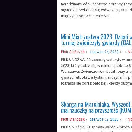
narodzinami córki naszego obrońcy Tom
sąsiedzi przekonali się wówczas, jak trudn
międzynarodowej arenie.&nb...
Mini Mistrzostwa 2023. Dzieci w
turniej zwieńczyły gwiazdy (GAL
Piotr Stańczak
czerwca 04, 2023
N
PIŁKA NOŻNA. 33 zespoły walczyły w turn
2023, który odbył się w minioną sobotę 3
Warszawa. Zwieńczeniem batalii przy uli
gwiazd futbolu z artystami, muzykami i p
rozrasta się coraz bardziej i cieszy duży
Skarga na Marciniaka. Wyszedł z
ma nauczkę na przyszłość (KO
Piotr Stańczak
czerwca 02, 2023
N
PIŁKA NOŻNA. Ta sprawa wśród kibiców w