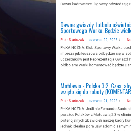
Dawni kadrowicze i ligowcy odwiedzają ró
Dawne gwiazdy futbolu uświetni
Sportowego Warka. Będzie wielk
Piotr Stańczak
czerwca 22, 2023
N
PIŁKA NOŻNA. Klub Sportowy Warka obchod
impreza jubileuszowa odbędzie się w so
uczestników jest Reprezentacja Gwiazd Pi
oldbojami Warki komentować będzie Dar
Mołdawia - Polska 3:2. Czas, aby
wzięło się do roboty (KOMENTAR
Piotr Stańczak
czerwca 21, 2023
N
PIŁKA NOŻNA. Jeśli nie Fernando Santos 
porażce Polaków z Mołdawią 2:3 w elimin
potencjalnych zbawicieli naszej kadry kur
jednak idealna pora uświadomić samym r