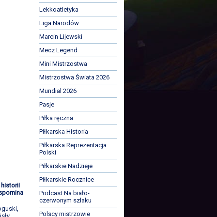
Lekkoatletyka
Liga Narodów
Marcin Lijewski
Mecz Legend
Mini Mistrzostwa
Mistrzostwa Świata 2026
Mundial 2026
Pasje
Piłka ręczna
Piłkarska Historia
Piłkarska Reprezentacja
Polski
Piłkarskie Nadzieje
Piłkarskie Rocznice
historii
Wspomina
Podcast Na biało-
czerwonym szlaku
guski,
Polscy mistrzowie
isły