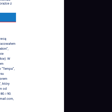
orażce z
K
awcą
 Pracowałem
skim",
pie
kie). W
iem
o "Tempa",
isu
torem
, który
em od
80. i 90.
mail.com,