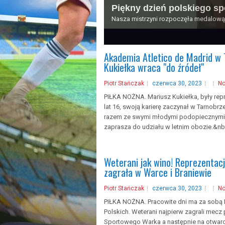
Piękny dzień polskiego sp
Nasza mistrzyni rozpoczęła medalową s
1
2
3
4
5
Akademia Atletico de Madrid w 
Kukiełka wraca "do źródeł"
Piotr Stańczak
czerwca 30, 2023
N
PIŁKA NOŻNA. Mariusz Kukiełka, były repr
lat 16, swoją karierę zaczynał w Tarnobrz
razem ze swymi młodymi podopiecznymi 
zaprasza do udziału w letnim obozie.&nb.
Weterani jak wino! Reprezentacj
zagrała w Warce i Braniewie
Piotr Stańczak
czerwca 30, 2023
N
PIŁKA NOŻNA. Pracowite dni ma za sobą 
Polskich. Weterani najpierw zagrali mecz
Sportowego Warka a następnie na otwarc