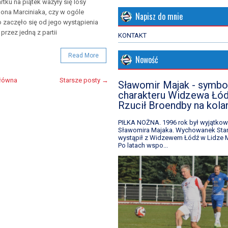
tku na piątek ważyły się losy
na Marciniaka, czy w ogóle
Napisz do mnie
o zaczęło się od jego wystąpienia
przez jedną z partii
KONTAKT
Read More
Nowość
główna
Starsze posty →
Sławomir Majak - symbo
charakteru Widzewa Łód
Rzucił Broendby na kola
PIŁKA NOŻNA. 1996 rok był wyjątkow
Sławomira Majaka. Wychowanek Star
wystąpił z Widzewem Łódź w Lidze M
Po latach wspo...