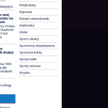
Polski Boks
dobytej b...
Reportaż
o swej
ndzie: nie
Robert Lewandowski
iwie
Siatkówka
emu, Polska
 Stadionie
Slider
To był
za
Sport Lokalny
Sportowcy charytatywnie
ze
Sportowe kulisy
ik drużyny
K
Sporty walki
nia 1995
Sporty zimowe
a dla
 dziejach
Wojsko
.
z usługę
 Thomas