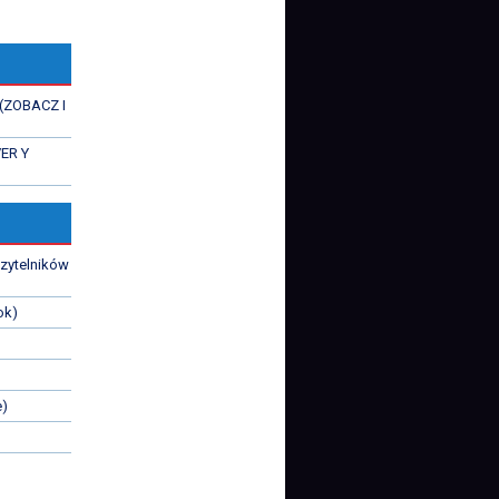
 (ZOBACZ I
VER Y
czytelników
ok)
e)