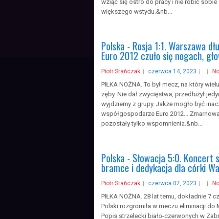
wziąć się ostro do pracy i nie robić sobie
większego wstydu.&nb...
Polska - Rosja 1:1. Warszawa dł
Euro 2012 czuło się nogach, gło
Piotr Stańczak
czerwca 14, 2023
N
PIŁKA NOŻNA. To był mecz, na który wiel
zęby. Nie dał zwycięstwa, przedłużył jedyn
wyjdziemy z grupy. Jakże mogło być inacz
współgospodarze Euro 2012... Zmarnowal
pozostały tylko wspomnienia.&nb...
Polska - Słowacja 5:0. Koncert 
bramce i dedykacja dla córki W
Piotr Stańczak
czerwca 07, 2023
N
PIŁKA NOŻNA. 28 lat temu, dokładnie 7 c
Polski rozgromiła w meczu eliminacji do 
Popis strzelecki biało-czerwonych w Zabrz