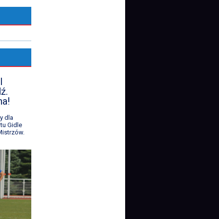
l
ź.
na!
y dla
tu Gidle
istrzów.