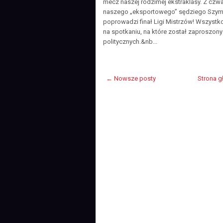
mecz naszej rodzimej ekstraklasy. Z czwar
naszego „eksportowego” sędziego Szymo
poprowadzi finał Ligi Mistrzów! Wszystk
na spotkaniu, na które został zaproszony 
politycznych.&nb...
← Nowsze posty
Strona 