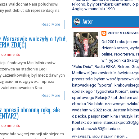
N'Kono, były bramkarz Kamerunu o p
asza Wałdocha! Nasi południowi
Anglią w mundialu 1990.
y jest debiut ich reprezentacji na
Autor
Read More
PIOTR STAŃCZA
 Warszawie walczyły o tytuł,
Od 2001 roku jestem
ERIA ZDJĘĆ)
dziennikarzem, wyd
online, reporterem.
o comments
w "Tygodniku Skarży
ieju finałowym Mini Mistrzostw
"Echu Dnia", Radiu ESKA, Rekord Gru
 czerwca na stadionie Legii
Mediowej (mazowieckie, świętokrzys
cy Łazienkowskiej był mecz dawnych
przeszłości byłem współpracownik
rzyjaciółmi rozgrywek. Impreza
katowickiego "Sportu", krakowskieg
m zainteresowaniem.&nb...
opolskiego "Tygodnika Kibica", serw
Read More
sportowego Relacje24.pl. Jestem au
ebooka "Na biało-czerwonym szlaku"
 opresji obronną ręką, ale
wydałem w 2022 roku. Jestem kibic
MENTARZ)
dziecka, pasjonatem kina i muzyki lat 
Kontakt do mnie: stanczakpiotr30@g
o comments
piotr.stanczak80@interia.eu.
ywołała więcej emocji niż niejeden
WYŚWIETL MÓJ PEŁNY PROFIL