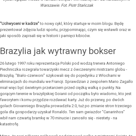
Warszawie. Fot. Piotr Stańczak
"Uchwyceni w kadrze"
to nowy cykl, który startuje w moim blogu. Będę
prezentował zdjęcia ludzi sportu, przypominając, czym się wsławili oraz w
jaki sposób zapisali się w historii i pamięci kibiców.
Brazylia jak wytrawny bokser
26 lutego 1997 roku reprezentacja Polski pod wodzą trenera Antoniego
Piechniczka rozegrała towarzyski mecz z ówczesnymi mistrzami globu -
Brazylią. "Biało-czerwoni" szykowali się do pojedynku z Włochami w
eliminacjach do mundialu we Francji. Sprawdzian z zespołem Mario Zagallo
miał więc być świetnym przetarciem przed ciężką walką o punkty. Na
gorącym terenie w brazylijskiej Goianii od początku było wiadomo, kto jest
faworytem i komu przyjdzie rozdawać karty. Już do przerwy, po dwóch
golach Giovanniego Brazylia prowadziła 2:0, tuż po zmianie stron trzeciego
gola dla gospodarzy uzyskał Ronaldo. Ten sam gwiazdor "Canarinhos"
wbił nam czwartą bramkę w 70 minucie i zanosiło się - niestety - na
katastrofę.