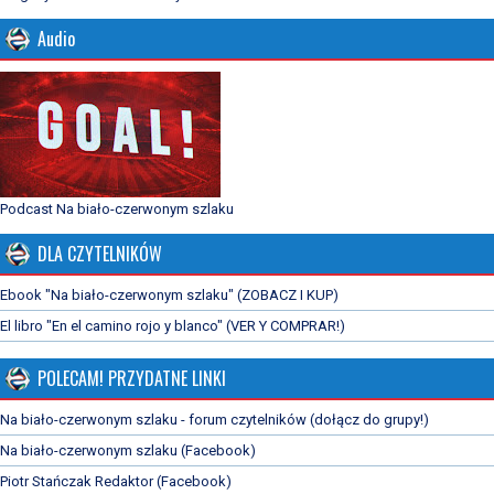
Audio
Podcast Na biało-czerwonym szlaku
DLA CZYTELNIKÓW
Ebook "Na biało-czerwonym szlaku" (ZOBACZ I KUP)
El libro "En el camino rojo y blanco" (VER Y COMPRAR!)
POLECAM! PRZYDATNE LINKI
Na biało-czerwonym szlaku - forum czytelników (dołącz do grupy!)
Na biało-czerwonym szlaku (Facebook)
Piotr Stańczak Redaktor (Facebook)