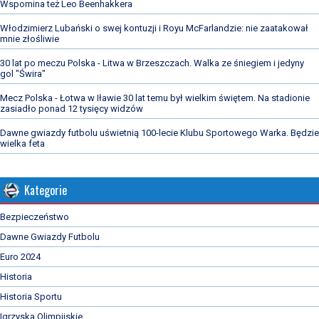
Wspomina też Leo Beenhakkera
Włodzimierz Lubański o swej kontuzji i Royu McFarlandzie: nie zaatakował
mnie złośliwie
30 lat po meczu Polska - Litwa w Brzeszczach. Walka ze śniegiem i jedyny
gol "Świra"
Mecz Polska - Łotwa w Iławie 30 lat temu był wielkim świętem. Na stadionie
zasiadło ponad 12 tysięcy widzów
Dawne gwiazdy futbolu uświetnią 100-lecie Klubu Sportowego Warka. Będzie
wielka feta
Kategorie
Bezpieczeństwo
Dawne Gwiazdy Futbolu
Euro 2024
Historia
Historia Sportu
Igrzyska Olimpijskie