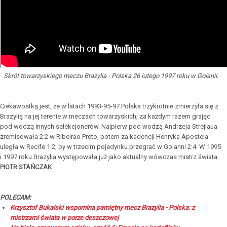
Skrót towarzyskiego meczu Brazylia - Polska 26 lutego 1997 roku w Goianii.
Ciekawostką jest, że w latach 1993-95-97 Polska trzykrotnie zmierzyła się z
Brazylią na jej terenie w meczach towarzyskich, za każdym razem grając
pod wodzą innych selekcjonerów. Najpierw pod wodzą Andrzeja Strejlaua
zremisowała 2:2 w Ribeirao Preto, potem za kadencji Henryka Apostela
uległa w Recife 1:2, by w trzecim pojedynku przegrać w Goianni 2:4.
W 1995
i 1997 roku Brazylia występowała już jako aktualny wówczas mistrz świata.
PIOTR STAŃCZAK
POLECAM:
Krzysztof Bukalski wspomina pamiętny mecz Brazylia - Polska: z
mistrzami świata w porze deszczowej