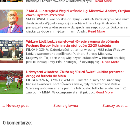
niedosyt i rozczarowanie w karierze przyni…
Read More
ZAKSA i Jastrzębski Węgiel w finale Ligi Mistrzów! Andrzej Strejlau
chwali system szkolenia
SIATKÓWKA. Dwie polskie drużyny - ZAKSA Kędzierzyn-Koźle oraz
Jastrzębski Węgiel - zagrają ze sobą w finale Ligi Mistrzów! To
pierwsze takie wydarzenie w dziejach naszego sportu. Dokonania
siatkarzy docenił między innymi Andr…
Read More
Widzew Łódź będzie świętował 40-lecie awansu do półfinału
Pucharu Europy. Kulminacja obchodów 22-23 kwietnia
PIŁKA NOŻNA. Czterdzieści lat temu, wiosną 1983 roku Widzew
Łódź awansował do półfinału Pucharu Europy Mistrzów
Krajowych. To jeden z największych sukcesów w historii polskiej
piłki klubowej. Przy Piłsudskiego już szykują się…
Read More
Uchwyceni w kadrze. Zbliża się "Dzień Świra"! Jubilat przeszedł
drogę od futbolu do MMA
PIŁKA NOŻNA, SPORTY WALKI. 8 kwietnia swoje 51 urodziny
będzie świętował Piotr Świerczewski, były reprezentant Polski.
Szerszej widowni znany jest nie tylko jako futbolista, ale również
zawodnik MMA. W octagonie stanął jak do…
Read More
← Nowszy post
Strona główna
Starszy post →
0 komentarze: