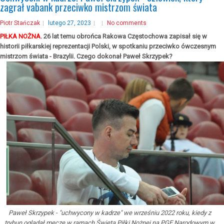
zagrał vabank przeciwko mistrzom świata
Piotr Stańczak
lutego 27, 2023
No comments
PIŁKA NOŻNA
. 26 lat temu obrońca Rakowa Częstochowa zapisał się w
historii piłkarskiej reprezentacji Polski, w spotkaniu przeciwko ówczesnym
mistrzom świata - Brazylii. Czego dokonał Paweł Skrzypek?
Paweł Skrzypek - "uchwycony w kadrze" we wrześniu 2022 roku, kiedy z
trybun oglądał mecze w ramach Święta Piłki Nożnej na PGE Narodowym w