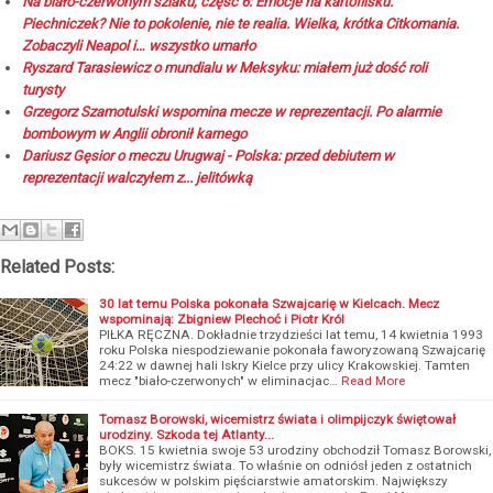
Na biało-czerwonym szlaku, część 6: Emocje na kartoflisku.
Piechniczek? Nie to pokolenie, nie te realia. Wielka, krótka Citkomania.
Zobaczyli Neapol i… wszystko umarło
Ryszard Tarasiewicz o mundialu w Meksyku: miałem już dość roli
turysty
Grzegorz Szamotulski wspomina mecze w reprezentacji. Po alarmie
bombowym w Anglii obronił karnego
Dariusz Gęsior o meczu Urugwaj - Polska: przed debiutem w
reprezentacji walczyłem z... jelitówką
Related Posts:
30 lat temu Polska pokonała Szwajcarię w Kielcach. Mecz
wspominają: Zbigniew Plechoć i Piotr Król
PIŁKA RĘCZNA. Dokładnie trzydzieści lat temu, 14 kwietnia 1993
roku Polska niespodziewanie pokonała faworyzowaną Szwajcarię
24:22 w dawnej hali Iskry Kielce przy ulicy Krakowskiej. Tamten
mecz "biało-czerwonych" w eliminacjac…
Read More
Tomasz Borowski, wicemistrz świata i olimpijczyk świętował
urodziny. Szkoda tej Atlanty...
BOKS. 15 kwietnia swoje 53 urodziny obchodził Tomasz Borowski,
były wicemistrz świata. To właśnie on odniósł jeden z ostatnich
sukcesów w polskim pięściarstwie amatorskim. Największy