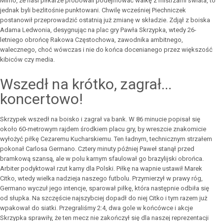
Mimo, że nasi piłkarze próbowali podejmować walkę z mistrzami świata, to
jednak byli bezlitośnie punktowani. Chwilę wcześniej Piechniczek
postanowił przeprowadzić ostatnią już zmianę w składzie. Zdjął z boiska
Adama Ledwonia, desygnując na plac gry Pawła Skrzypka, wtedy 26-
letniego obrońcę Rakowa Częstochowa, zawodnika ambitnego,
walecznego, choć wówczas i nie do końca docenianego przez większość
kibiców czy media.
Wszedł na krótko, zagrał...
koncertowo!
Skrzypek wszedł na boisko i zagrał va bank. W 86 minucie popisał się
około 60-metrowym rajdem środkiem placu gry, by wreszcie znakomicie
wyłożyć piłkę Cezaremu Kucharskiemu. Ten ładnym, technicznym strzałem
pokonał Carlosa Germano. Cztery minuty później Paweł stanął przed
bramkową szansą, ale w polu karnym sfaulował go brazylijski obrońca.
Arbiter podyktował rzut karny dla Polski. Piłkę na wapnie ustawił Marek
Citko, wtedy wielka nadzieja naszego futbolu. Przymierzył w prawy róg,
Germano wyczuł jego intencje, sparował piłkę, która następnie odbiła się
od słupka. Na szczęście najszybciej dopadł do niej Citko i tym razem już
wpakował do siatki. Przegraliśmy 2:4, dwa gole w końcówce i akcje
Skrzypka sprawiły, że ten mecz nie zakończył się dla naszej reprezentacji