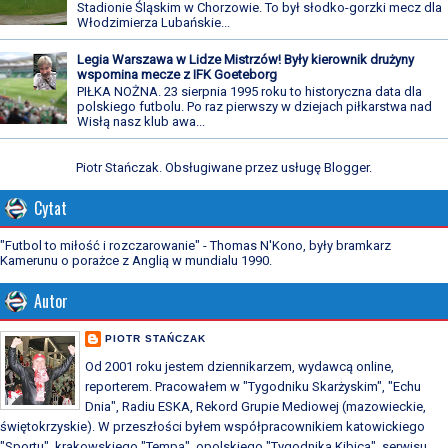
Stadionie Śląskim w Chorzowie. To był słodko-gorzki mecz dla
Włodzimierza Lubańskie...
Legia Warszawa w Lidze Mistrzów! Były kierownik drużyny
wspomina mecze z IFK Goeteborg
PIŁKA NOŻNA. 23 sierpnia 1995 roku to historyczna data dla
polskiego futbolu. Po raz pierwszy w dziejach piłkarstwa nad
Wisłą nasz klub awa...
Piotr Stańczak. Obsługiwane przez usługę
Blogger
.
Cytat
"Futbol to miłość i rozczarowanie" - Thomas N'Kono, były bramkarz
Kamerunu o porażce z Anglią w mundialu 1990.
Autor
PIOTR STAŃCZAK
Od 2001 roku jestem dziennikarzem, wydawcą online,
reporterem. Pracowałem w "Tygodniku Skarżyskim", "Echu
Dnia", Radiu ESKA, Rekord Grupie Mediowej (mazowieckie,
świętokrzyskie). W przeszłości byłem współpracownikiem katowickiego
"Sportu", krakowskiego "Tempa", opolskiego "Tygodnika Kibica", serwisu