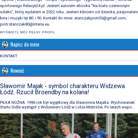
sportowego Relacje24.pl. Jestem autorem ebooka "Na biało-czerwonym
szlaku", który wydałem w 2022 roku. Jestem kibicem od dziecka, pasjonatem
kina i muzyki lat 80. i 90. Kontakt do mnie: stanczakpiotr30@gmail.com,
piotr.stanczak80@interia.eu.
WYŚWIETL MÓJ PEŁNY PROFIL
Napisz do mnie
KONTAKT
Nowość
Sławomir Majak - symbol charakteru Widzewa
Łódź. Rzucił Broendby na kolana!
PIŁKA NOŻNA. 1996 rok był wyjątkowy dla Sławomira Majaka. Wychowanek
Startu Gidle wystąpił z Widzewem Łódź w Lidze Mistrzów. Po latach wspo...