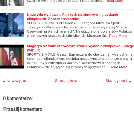
świętokrzyskim, gdzie się urodził i skąd pochod…
Read More
Niezwykła wystawa o Polakach na zimowych igrzyskach
olimpijskich. Zobacz koniecznie!
SPORTY ZIMOWE. Od czwartku 5 lutego w Muzeum Sportu i
Turystyki w Warszawie będzie można oglądać wystawę "Biało-
Czerwoni na białych arenach". Nawiązuje ona do startów Polaków
w zimowych igrzyskach olimpijskich. Muzeum Sp…
Read More
Magazyn Na biało-czerwonym szlaku: wydanie olimpijskie 1 lutego
(WIDEO)
SPORTY ZIMOWE. Cześć! Zapraszam do obejrzenia i wysłuchania
kolejnego, olimpijskiego odcinka magazynu „Na biało-czerwonym
szlaku”. Były olimpijczyk Jaromir Radke mówi o szansach
Polaków w zbliżających się zimowych igrzyskach …
Read More
← Nowszy post
Strona główna
Starszy post →
0 komentarze:
Prześlij komentarz