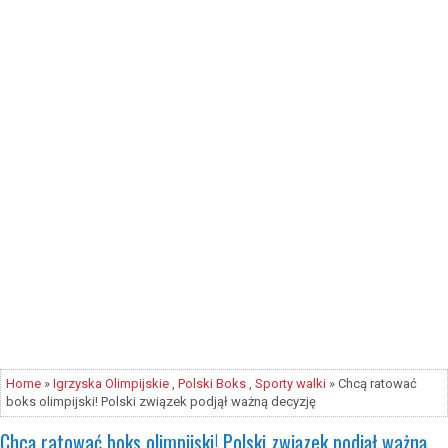
Home
»
Igrzyska Olimpijskie
,
Polski Boks
,
Sporty walki
» Chcą ratować
boks olimpijski! Polski związek podjął ważną decyzję
Chcą ratować boks olimpijski! Polski związek podjął ważną