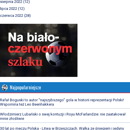
sierpnia 2022
(12)
lipca 2022
(12)
czerwca 2022
(28)
Najpopularniejsze
Rafał Boguski to autor "najszybszego" gola w historii reprezentacji Polski!
Wspomina też Leo Beenhakkera
Włodzimierz Lubański o swej kontuzji i Royu McFarlandzie: nie zaatakował
mnie złośliwie
30 lat po meczu Polska - Litwa w Brzeszczach. Walka ze śniegiem i jedyny