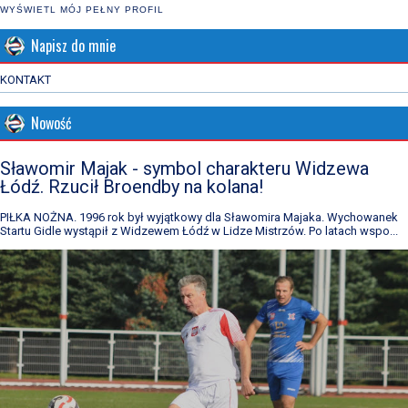
WYŚWIETL MÓJ PEŁNY PROFIL
Napisz do mnie
KONTAKT
Nowość
Sławomir Majak - symbol charakteru Widzewa
Łódź. Rzucił Broendby na kolana!
PIŁKA NOŻNA. 1996 rok był wyjątkowy dla Sławomira Majaka. Wychowanek
Startu Gidle wystąpił z Widzewem Łódź w Lidze Mistrzów. Po latach wspo...