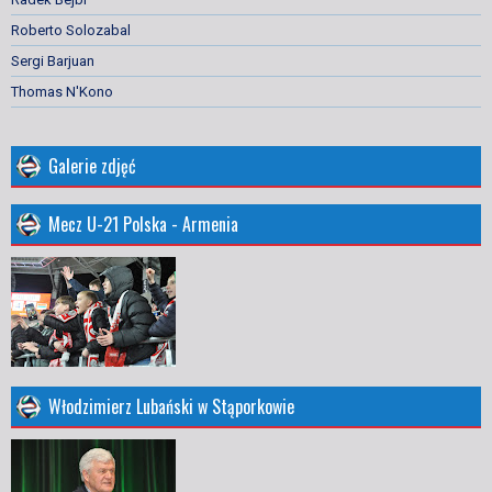
Roberto Solozabal
Sergi Barjuan
Thomas N'Kono
Galerie zdjęć
Mecz U-21 Polska - Armenia
Włodzimierz Lubański w Stąporkowie