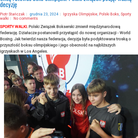
decyzję
Piotr Stańczak
grudnia 23, 2024
Igrzyska Olimpijskie
,
Polski Boks
,
Sporty
walki
No comments
SPORTY WALKI.
Polski Związek Bokserski zmienił międzynarodową
federację. Działacze postanowili przystąpić do nowej organizacji - World
Boxing. Jak twierdzi nasza federacja, decyzja była podyktowana troską o
przyszłość boksu olimpijskiego i jego obecność na najbliższych
igrzyskach w Los Angeles.