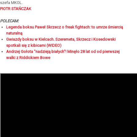
szefa MKOL.
PIOTR STAŃCZAK
POLECAM:
Legenda boksu Paweł Skrzecz o freak fightach: to umrze śmiercią
naturalną
Gwiazdy boksu w Kielcach. Szeremeta, Skrzecz i Kosedowski
spotkali się z kibicami (WIDEO)
Andrzej Gołota "nadzieją białych"! Minęło 28 lat od od pierwszej
walki z Riddickiem Bowe