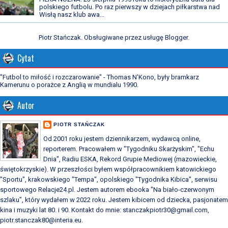
polskiego futbolu. Po raz pierwszy w dziejach piłkarstwa nad
Wisłą nasz klub awa...
Piotr Stańczak. Obsługiwane przez usługę
Blogger
.
Cytat
"Futbol to miłość i rozczarowanie" - Thomas N'Kono, były bramkarz
Kamerunu o porażce z Anglią w mundialu 1990.
Autor
PIOTR STAŃCZAK
Od 2001 roku jestem dziennikarzem, wydawcą online,
reporterem. Pracowałem w "Tygodniku Skarżyskim", "Echu
Dnia", Radiu ESKA, Rekord Grupie Mediowej (mazowieckie,
świętokrzyskie). W przeszłości byłem współpracownikiem katowickiego
"Sportu", krakowskiego "Tempa", opolskiego "Tygodnika Kibica", serwisu
sportowego Relacje24.pl. Jestem autorem ebooka "Na biało-czerwonym
szlaku", który wydałem w 2022 roku. Jestem kibicem od dziecka, pasjonatem
kina i muzyki lat 80. i 90. Kontakt do mnie: stanczakpiotr30@gmail.com,
piotr.stanczak80@interia.eu.