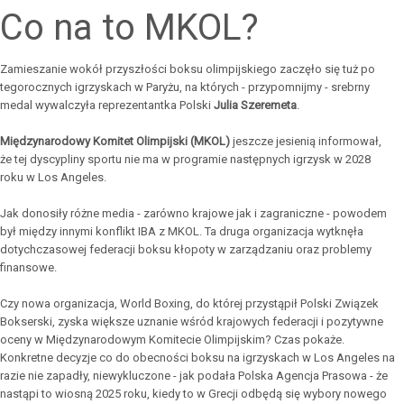
Co na to MKOL?
Zamieszanie wokół przyszłości boksu olimpijskiego zaczęło się tuż po
tegorocznych igrzyskach w Paryżu, na których - przypomnijmy - srebrny
medal wywalczyła reprezentantka Polski
Julia Szeremeta
.
Międzynarodowy Komitet Olimpijski (MKOL)
jeszcze jesienią informował,
że tej dyscypliny sportu nie ma w programie następnych igrzysk w 2028
roku w Los Angeles.
Jak donosiły różne media - zarówno krajowe jak i zagraniczne - powodem
był między innymi konflikt IBA z MKOL. Ta druga organizacja wytknęła
dotychczasowej federacji boksu kłopoty w zarządzaniu oraz problemy
finansowe.
Czy nowa organizacja, World Boxing, do której przystąpił Polski Związek
Bokserski, zyska większe uznanie wśród krajowych federacji i pozytywne
oceny w Międzynarodowym Komitecie Olimpijskim? Czas pokaże.
Konkretne decyzje co do obecności boksu na igrzyskach w Los Angeles na
razie nie zapadły, niewykluczone - jak podała Polska Agencja Prasowa - że
nastąpi to wiosną 2025 roku, kiedy to w Grecji odbędą się wybory nowego