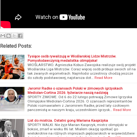
Related Posts:
Tysiące osób rywalizują w Wioślarskiej Lidze Mistrzów.
Pomysłodawczynią medalistka olimpijska!
WIOŚLARSTWO. Agnieszka Kobus-Zawojska realizuje swój projekt
Wioślarska Liga Mistrzów. Coraz więcej osób próbuje swoich sił na
tak zwanych ergometrach. Najmłodsi uczestnicy chodzą jeszcze
do szkoły podstawowej, najstarsza dot…
Read More
Jaromir Radke o szansach Polski w zimowych igrzyskach
Mediolan-Cortina 2026: łyżwiarze naszą nadzieją
SPORTY ZIMOWE. Od 6 do 22 lutego potrwają Zimowe Igrzyska
Olimpijskie Mediolan-Cortina 2026. O szansach reprezentantów
Polski rozmawiałem z Jaromirem Radke, przed laty czołowym
panczenistą w naszym kraju, uczestnikiem igrzysk…
Read More
List do mistrza. Ostatni gong Mariana Kasprzyka
SPORTY WALKI. Nie żyje Marian Kasprzyk, mistrz olimpijski w
boksie, zmarł w wieku 86 lat. Miałem okazję spotkać go
wielokrotnie na różnych imprezach pięściarskich w województwie