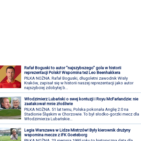
Rafał Boguski to autor "najszybszego" gola w historii
reprezentacji Polski! Wspomina też Leo Beenhakkera
PIŁKA NOŻNA. Rafał Boguski, długoletni zawodnik Wisły
Kraków, zapisał się w historii naszej reprezentacji jako autor
najszybciej zdobytej b...
Włodzimierz Lubański o swej kontuzji i Royu McFarlandzie: nie
zaatakował mnie złośliwie
PIŁKA NOŻNA. 51 lat temu, Polska pokonała Anglię 2:0 na
Stadionie Śląskim w Chorzowie. To był słodko-gorzki mecz dla
Włodzimierza Lubańskie...
Legia Warszawa w Lidze Mistrzów! Były kierownik drużyny
wspomina mecze z IFK Goeteborg
PIŁKA NOŻNA. 23 sierpnia 1995 roku to historyczna data dla