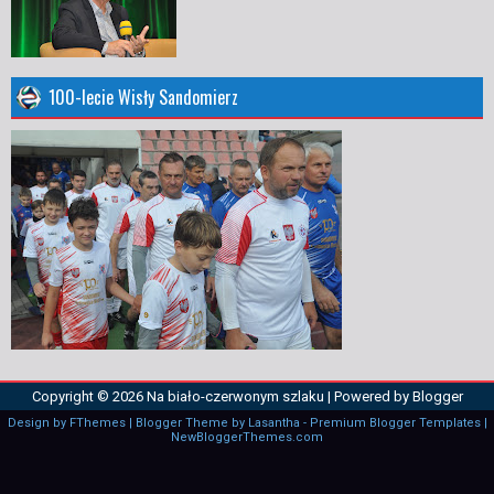
100-lecie Wisły Sandomierz
Copyright ©
2026
Na biało-czerwonym szlaku
| Powered by
Blogger
Design by
FThemes
| Blogger Theme by
Lasantha
-
Premium Blogger Templates
|
NewBloggerThemes.com