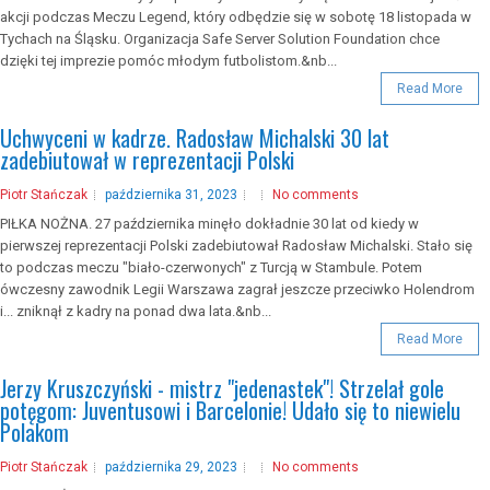
akcji podczas Meczu Legend, który odbędzie się w sobotę 18 listopada w
Tychach na Śląsku. Organizacja Safe Server Solution Foundation chce
dzięki tej imprezie pomóc młodym futbolistom.&nb...
Read More
Uchwyceni w kadrze. Radosław Michalski 30 lat
zadebiutował w reprezentacji Polski
Piotr Stańczak
października 31, 2023
No comments
PIŁKA NOŻNA. 27 października minęło dokładnie 30 lat od kiedy w
pierwszej reprezentacji Polski zadebiutował Radosław Michalski. Stało się
to podczas meczu "biało-czerwonych" z Turcją w Stambule. Potem
ówczesny zawodnik Legii Warszawa zagrał jeszcze przeciwko Holendrom
i... zniknął z kadry na ponad dwa lata.&nb...
Read More
Jerzy Kruszczyński - mistrz "jedenastek"! Strzelał gole
potęgom: Juventusowi i Barcelonie! Udało się to niewielu
Polakom
Piotr Stańczak
października 29, 2023
No comments