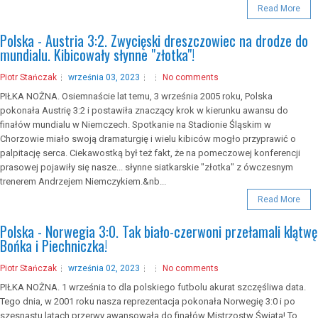
Read More
Polska - Austria 3:2. Zwycięski dreszczowiec na drodze do
mundialu. Kibicowały słynne "złotka"!
Piotr Stańczak
września 03, 2023
No comments
PIŁKA NOŻNA. Osiemnaście lat temu, 3 września 2005 roku, Polska
pokonała Austrię 3:2 i postawiła znaczący krok w kierunku awansu do
finałów mundialu w Niemczech. Spotkanie na Stadionie Śląskim w
Chorzowie miało swoją dramaturgię i wielu kibiców mogło przyprawić o
palpitację serca. Ciekawostką był też fakt, że na pomeczowej konferencji
prasowej pojawiły się nasze... słynne siatkarskie "złotka" z ówczesnym
trenerem Andrzejem Niemczykiem.&nb...
Read More
Polska - Norwegia 3:0. Tak biało-czerwoni przełamali klątwę
Bońka i Piechniczka!
Piotr Stańczak
września 02, 2023
No comments
PIŁKA NOŻNA. 1 września to dla polskiego futbolu akurat szczęśliwa data.
Tego dnia, w 2001 roku nasza reprezentacja pokonała Norwegię 3:0 i po
szesnastu latach przerwy awansowała do finałów Mistrzostw Świata! To