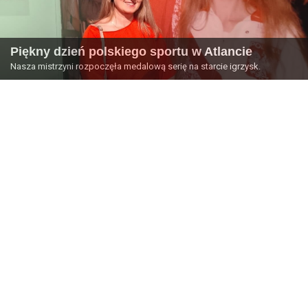
Piękny dzień polskiego sportu w Atlancie
Nasza mistrzyni rozpoczęła medalową serię na starcie igrzysk.