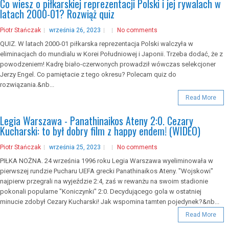
Co wiesz o piłkarskiej reprezentacji Polski i jej rywalach w
latach 2000-01? Rozwiąż quiz
Piotr Stańczak
września 26, 2023
No comments
QUIZ. W latach 2000-01 piłkarska reprezentacja Polski walczyła w
eliminacjach do mundialu w Korei Południowej i Japonii. Trzeba dodać, że z
powodzeniem! Kadrę biało-czerwonych prowadził wówczas selekcjoner
Jerzy Engel. Co pamiętacie z tego okresu? Polecam quiz do
rozwiązania.&nb...
Read More
Legia Warszawa - Panathinaikos Ateny 2:0. Cezary
Kucharski: to był dobry film z happy endem! (WIDEO)
Piotr Stańczak
września 25, 2023
No comments
PIŁKA NOŻNA. 24 września 1996 roku Legia Warszawa wyeliminowała w
pierwszej rundzie Pucharu UEFA grecki Panathinaikos Ateny. "Wojskowi"
najpierw przegrali na wyjeździe 2:4, zaś w rewanżu na swoim stadionie
pokonali popularne "Koniczynki" 2:0. Decydującego gola w ostatniej
minucie zdobył Cezary Kucharski! Jak wspomina tamten pojedynek?&nb...
Read More