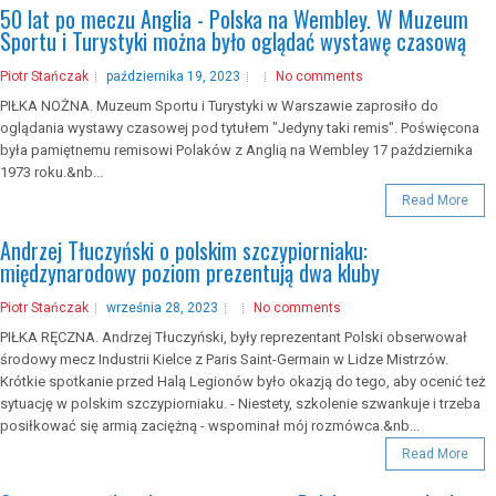
50 lat po meczu Anglia - Polska na Wembley. W Muzeum
Sportu i Turystyki można było oglądać wystawę czasową
Piotr Stańczak
października 19, 2023
No comments
PIŁKA NOŻNA. Muzeum Sportu i Turystyki w Warszawie zaprosiło do
oglądania wystawy czasowej pod tytułem "Jedyny taki remis". Poświęcona
była pamiętnemu remisowi Polaków z Anglią na Wembley 17 października
1973 roku.&nb...
Read More
Andrzej Tłuczyński o polskim szczypiorniaku:
międzynarodowy poziom prezentują dwa kluby
Piotr Stańczak
września 28, 2023
No comments
PIŁKA RĘCZNA. Andrzej Tłuczyński, były reprezentant Polski obserwował
środowy mecz Industrii Kielce z Paris Saint-Germain w Lidze Mistrzów.
Krótkie spotkanie przed Halą Legionów było okazją do tego, aby ocenić też
sytuację w polskim szczypiorniaku. - Niestety, szkolenie szwankuje i trzeba
posiłkować się armią zaciężną - wspominał mój rozmówca.&nb...
Read More