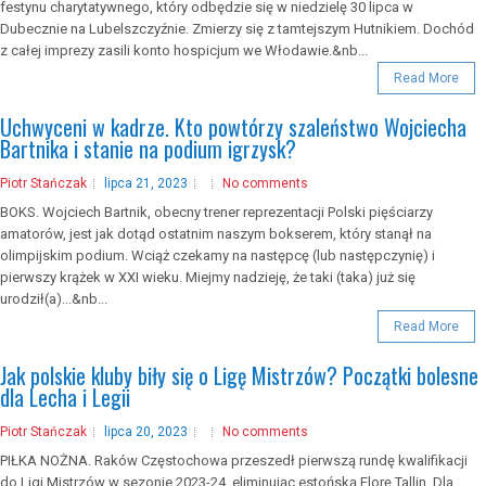
festynu charytatywnego, który odbędzie się w niedzielę 30 lipca w
Dubecznie na Lubelszczyźnie. Zmierzy się z tamtejszym Hutnikiem. Dochód
z całej imprezy zasili konto hospicjum we Włodawie.&nb...
Read More
Uchwyceni w kadrze. Kto powtórzy szaleństwo Wojciecha
Bartnika i stanie na podium igrzysk?
Piotr Stańczak
lipca 21, 2023
No comments
BOKS. Wojciech Bartnik, obecny trener reprezentacji Polski pięściarzy
amatorów, jest jak dotąd ostatnim naszym bokserem, który stanął na
olimpijskim podium. Wciąż czekamy na następcę (lub następczynię) i
pierwszy krążek w XXI wieku. Miejmy nadzieję, że taki (taka) już się
urodził(a)...&nb...
Read More
Jak polskie kluby biły się o Ligę Mistrzów? Początki bolesne
dla Lecha i Legii
Piotr Stańczak
lipca 20, 2023
No comments
PIŁKA NOŻNA. Raków Częstochowa przeszedł pierwszą rundę kwalifikacji
do Ligi Mistrzów w sezonie 2023-24, eliminując estońską Florę Tallin. Dla