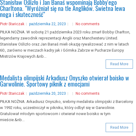
Stanisław Oślizło i Jan Banaś wspominają Bobby'ego
Charltona. "Wyróżniał się na tle Anglików. Świetna lewa
noga i skuteczność"
Piotr Stańczak
października 22, 2023
No comments
PIŁKA NOŻNA. W sobotę 21 października 2023 roku zmarł Bobby Charlton,
legendarny zawodnik reprezentacji Anglii oraz Manchesteru United.
Stanisław Oślizło oraz Jan Banaś mieli okazję rywalizować z nim w latach
60., zarówno w meczach kadry jak i Górnika Zabrze w Pucharze Europy
Mistrzów Krajowych.&nb...
Read More
Medalista olimpijski Arkadiusz Onyszko otwierał boisko w
Garwolinie. Sportowy piknik z emocjami
Piotr Stańczak
października 20, 2023
No comments
PIŁKA NOŻNA. Arkadiusz Onyszko, srebrny medalista olimpijski z Barcelony
w 1992 roku, uczestniczył w pikniku, który odbył się w Garwolinie.
Gratulował młodym sportowcom i otwierał nowe boisko w tym
mieście.&nb...
Read More