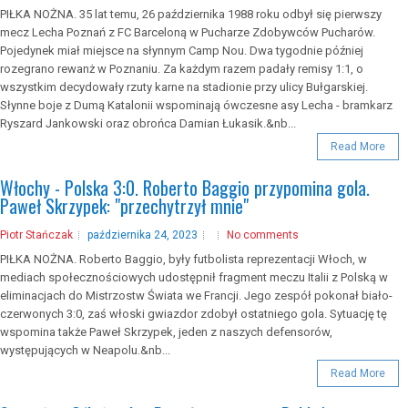
PIŁKA NOŻNA. 35 lat temu, 26 października 1988 roku odbył się pierwszy
mecz Lecha Poznań z FC Barceloną w Pucharze Zdobywców Pucharów.
Pojedynek miał miejsce na słynnym Camp Nou. Dwa tygodnie później
rozegrano rewanż w Poznaniu. Za każdym razem padały remisy 1:1, o
wszystkim decydowały rzuty karne na stadionie przy ulicy Bułgarskiej.
Słynne boje z Dumą Katalonii wspominają ówczesne asy Lecha - bramkarz
Ryszard Jankowski oraz obrońca Damian Łukasik.&nb...
Read More
Włochy - Polska 3:0. Roberto Baggio przypomina gola.
Paweł Skrzypek: "przechytrzył mnie"
Piotr Stańczak
października 24, 2023
No comments
PIŁKA NOŻNA. Roberto Baggio, były futbolista reprezentacji Włoch, w
mediach społecznościowych udostępnił fragment meczu Italii z Polską w
eliminacjach do Mistrzostw Świata we Francji. Jego zespół pokonał biało-
czerwonych 3:0, zaś włoski gwiazdor zdobył ostatniego gola. Sytuację tę
wspomina także Paweł Skrzypek, jeden z naszych defensorów,
występujących w Neapolu.&nb...
Read More