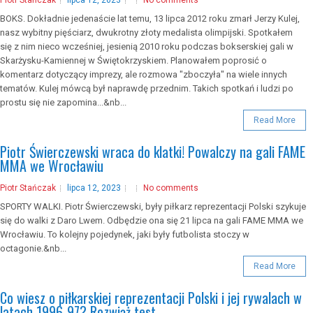
Piotr Stańczak
lipca 12, 2023
No comments
BOKS. Dokładnie jedenaście lat temu, 13 lipca 2012 roku zmarł Jerzy Kulej,
nasz wybitny pięściarz, dwukrotny złoty medalista olimpijski. Spotkałem
się z nim nieco wcześniej, jesienią 2010 roku podczas bokserskiej gali w
Skarżysku-Kamiennej w Świętokrzyskiem. Planowałem poprosić o
komentarz dotyczący imprezy, ale rozmowa "zboczyła" na wiele innych
tematów. Kulej mówcą był naprawdę przednim. Takich spotkań i ludzi po
prostu się nie zapomina...&nb...
Read More
Piotr Świerczewski wraca do klatki! Powalczy na gali FAME
MMA we Wrocławiu
Piotr Stańczak
lipca 12, 2023
No comments
SPORTY WALKI. Piotr Świerczewski, były piłkarz reprezentacji Polski szykuje
się do walki z Daro Lwem. Odbędzie ona się 21 lipca na gali FAME MMA we
Wrocławiu. To kolejny pojedynek, jaki były futbolista stoczy w
octagonie.&nb...
Read More
Co wiesz o piłkarskiej reprezentacji Polski i jej rywalach w
latach 1996-97? Rozwiąż test