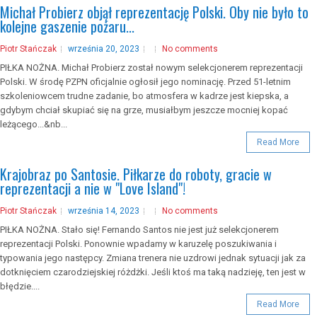
Michał Probierz objął reprezentację Polski. Oby nie było to
kolejne gaszenie pożaru...
Piotr Stańczak
września 20, 2023
No comments
PIŁKA NOŻNA. Michał Probierz został nowym selekcjonerem reprezentacji
Polski. W środę PZPN oficjalnie ogłosił jego nominację. Przed 51-letnim
szkoleniowcem trudne zadanie, bo atmosfera w kadrze jest kiepska, a
gdybym chciał skupiać się na grze, musiałbym jeszcze mocniej kopać
leżącego...&nb...
Read More
Krajobraz po Santosie. Piłkarze do roboty, gracie w
reprezentacji a nie w "Love Island"!
Piotr Stańczak
września 14, 2023
No comments
PIŁKA NOŻNA. Stało się! Fernando Santos nie jest już selekcjonerem
reprezentacji Polski. Ponownie wpadamy w karuzelę poszukiwania i
typowania jego następcy. Zmiana trenera nie uzdrowi jednak sytuacji jak za
dotknięciem czarodziejskiej różdżki. Jeśli ktoś ma taką nadzieję, ten jest w
błędzie....
Read More