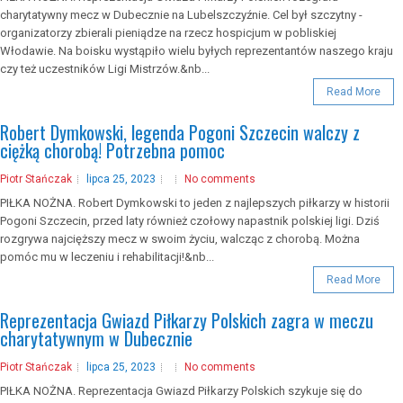
charytatywny mecz w Dubecznie na Lubelszczyźnie. Cel był szczytny -
organizatorzy zbierali pieniądze na rzecz hospicjum w pobliskiej
Włodawie. Na boisku wystąpiło wielu byłych reprezentantów naszego kraju
czy też uczestników Ligi Mistrzów.&nb...
Read More
Robert Dymkowski, legenda Pogoni Szczecin walczy z
ciężką chorobą! Potrzebna pomoc
Piotr Stańczak
lipca 25, 2023
No comments
PIŁKA NOŻNA. Robert Dymkowski to jeden z najlepszych piłkarzy w historii
Pogoni Szczecin, przed laty również czołowy napastnik polskiej ligi. Dziś
rozgrywa najcięższy mecz w swoim życiu, walcząc z chorobą. Można
pomóc mu w leczeniu i rehabilitacji!&nb...
Read More
Reprezentacja Gwiazd Piłkarzy Polskich zagra w meczu
charytatywnym w Dubecznie
Piotr Stańczak
lipca 25, 2023
No comments
PIŁKA NOŻNA. Reprezentacja Gwiazd Piłkarzy Polskich szykuje się do