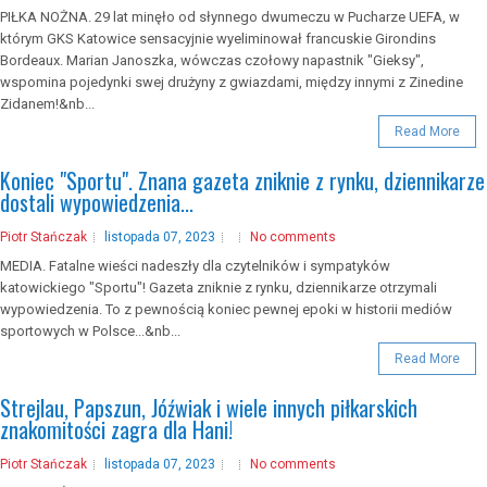
PIŁKA NOŻNA. 29 lat minęło od słynnego dwumeczu w Pucharze UEFA, w
którym GKS Katowice sensacyjnie wyeliminował francuskie Girondins
Bordeaux. Marian Janoszka, wówczas czołowy napastnik "Gieksy",
wspomina pojedynki swej drużyny z gwiazdami, między innymi z Zinedine
Zidanem!&nb...
Read More
Koniec "Sportu". Znana gazeta zniknie z rynku, dziennikarze
dostali wypowiedzenia...
Piotr Stańczak
listopada 07, 2023
No comments
MEDIA. Fatalne wieści nadeszły dla czytelników i sympatyków
katowickiego "Sportu"! Gazeta zniknie z rynku, dziennikarze otrzymali
wypowiedzenia. To z pewnością koniec pewnej epoki w historii mediów
sportowych w Polsce...&nb...
Read More
Strejlau, Papszun, Jóźwiak i wiele innych piłkarskich
znakomitości zagra dla Hani!
Piotr Stańczak
listopada 07, 2023
No comments