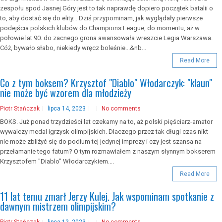
zespołu spod Jasnej Góry jest to tak naprawdę dopiero początek batalii o
to, aby dostać się do elity... Dziś przypominam, jak wyglądały pierwsze
podejścia polskich klubów do Champions League, do momentu, aż w
połowie lat 90. do zacnego grona awansowała wreszcie Legia Warszawa.
Cóż, bywało słabo, niekiedy wręcz boleśnie...&nb...
Read More
Co z tym boksem? Krzysztof "Diablo" Włodarczyk: "klaun"
nie może być wzorem dla młodzieży
Piotr Stańczak
lipca 14, 2023
No comments
BOKS. Już ponad trzydzieści lat czekamy na to, aż polski pięściarz-amator
wywalczy medal igrzysk olimpijskich. Dlaczego przez tak długi czas nikt
nie może zbliżyć się do podium tej jedynej imprezy i czy jest szansa na
przełamanie tego fatum? O tym rozmawiałem z naszym słynnym bokserem
Krzysztofem "Diablo" Włodarczykiem....
Read More
11 lat temu zmarł Jerzy Kulej. Jak wspominam spotkanie z
dawnym mistrzem olimpijskim?