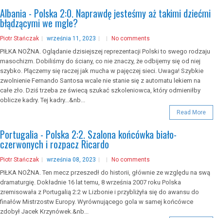
Albania - Polska 2:0. Naprawdę jesteśmy aż takimi dziećmi
błądzącymi we mgle?
Piotr Stańczak
września 11, 2023
No comments
PIŁKA NOŻNA. Oglądanie dzisiejszej reprezentacji Polski to swego rodzaju
masochizm. Dobiliśmy do ściany, co nie znaczy, że odbijemy się od niej
szybko. Plączemy się raczej jak mucha w pajęczej sieci. Uwaga! Szybkie
zwolnienie Fernando Santosa wcale nie stanie się z automatu lekiem na
całe zło. Dziś trzeba ze świecą szukać szkoleniowca, który odmieniłby
oblicze kadry. Tej kadry...&nb...
Read More
Portugalia - Polska 2:2. Szalona końcówka biało-
czerwonych i rozpacz Ricardo
Piotr Stańczak
września 08, 2023
No comments
PIŁKA NOŻNA. Ten mecz przeszedł do historii, głównie ze względu na swą
dramaturgię. Dokładnie 16 lat temu, 8 września 2007 roku Polska
zremisowała z Portugalią 2:2 w Lizbonie i przybliżyła się do awansu do
finałów Mistrzostw Europy. Wyrównującego gola w samej końcówce
zdobył Jacek Krzynówek.&nb...