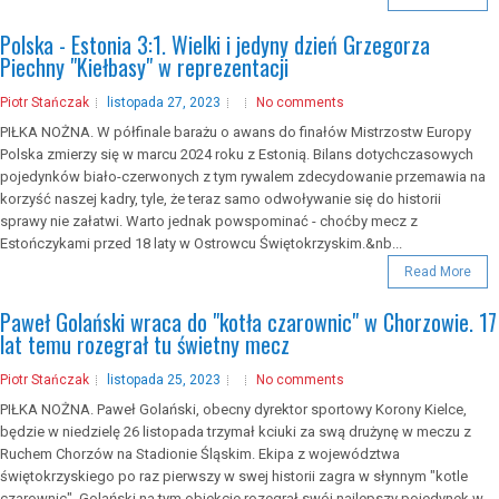
Polska - Estonia 3:1. Wielki i jedyny dzień Grzegorza
Piechny "Kiełbasy" w reprezentacji
Piotr Stańczak
listopada 27, 2023
No comments
PIŁKA NOŻNA. W półfinale barażu o awans do finałów Mistrzostw Europy
Polska zmierzy się w marcu 2024 roku z Estonią. Bilans dotychczasowych
pojedynków biało-czerwonych z tym rywalem zdecydowanie przemawia na
korzyść naszej kadry, tyle, że teraz samo odwoływanie się do historii
sprawy nie załatwi. Warto jednak powspominać - choćby mecz z
Estończykami przed 18 laty w Ostrowcu Świętokrzyskim.&nb...
Read More
Paweł Golański wraca do "kotła czarownic" w Chorzowie. 17
lat temu rozegrał tu świetny mecz
Piotr Stańczak
listopada 25, 2023
No comments
PIŁKA NOŻNA. Paweł Golański, obecny dyrektor sportowy Korony Kielce,
będzie w niedzielę 26 listopada trzymał kciuki za swą drużynę w meczu z
Ruchem Chorzów na Stadionie Śląskim. Ekipa z województwa
świętokrzyskiego po raz pierwszy w swej historii zagra w słynnym "kotle
czarownic". Golański na tym obiekcie rozegrał swój najlepszy pojedynek w