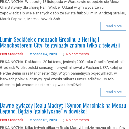
PIŁKA NOŻNA. W sobotę 18 listopada w Warszawie odbędzie się Mecz
Charytatywny dla chorej Hani Wróbel. Udział w tym wydarzeniu
zapowiedziało wiele znanych osób ze świata futbolu, m.in. Andrzej Strejlau,
Marek Papszun, Marek Jóźwiak.&nb...
Read More
Lumír Sedláček o meczach Groclinu z Herthą i
Manchesterem City: te gwiazdy znałem tylko z telewizji
Piotr Stańczak
listopada 04, 2023
No comments
PIŁKA NOŻNA. Dokładnie 20 lat temu, jesienią 2003 roku Groclin Dyskobolia
Grodzisk Wielkopolski sensacyjnie wyeliminował z Pucharu UEFA kolejno
Herthę Berlin oraz Manchester City! W tych pamiętnych pojedynkach, w
barwach polskiej drużyny, grał czeski piłkarz Lumír Sedláček. Co robi
obecnie i jak wspomina starcia z gwiazdami?&nb...
Read More
Dawne gwiazdy Realu Madryt i Symon Marciniak na Meczu
Legend. Będzie "galaktyczne" widowisko!
Piotr Stańczak
listopada 02, 2023
No comments
PIŁKA NOŻNA. Kilku byłych piłkarzy Realu Madryt będzie można obejrzeć w