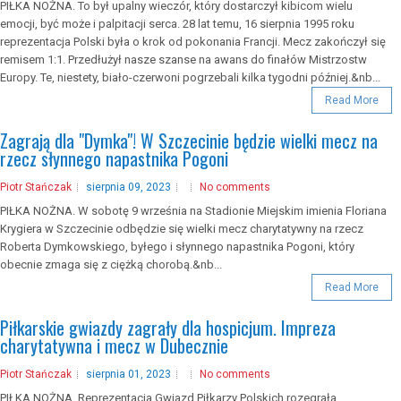
PIŁKA NOŻNA. To był upalny wieczór, który dostarczył kibicom wielu
emocji, być może i palpitacji serca. 28 lat temu, 16 sierpnia 1995 roku
reprezentacja Polski była o krok od pokonania Francji. Mecz zakończył się
remisem 1:1. Przedłużył nasze szanse na awans do finałów Mistrzostw
Europy. Te, niestety, biało-czerwoni pogrzebali kilka tygodni później.&nb...
Read More
Zagrają dla "Dymka"! W Szczecinie będzie wielki mecz na
rzecz słynnego napastnika Pogoni
Piotr Stańczak
sierpnia 09, 2023
No comments
PIŁKA NOŻNA. W sobotę 9 września na Stadionie Miejskim imienia Floriana
Krygiera w Szczecinie odbędzie się wielki mecz charytatywny na rzecz
Roberta Dymkowskiego, byłego i słynnego napastnika Pogoni, który
obecnie zmaga się z ciężką chorobą.&nb...
Read More
Piłkarskie gwiazdy zagrały dla hospicjum. Impreza
charytatywna i mecz w Dubecznie
Piotr Stańczak
sierpnia 01, 2023
No comments
PIŁKA NOŻNA. Reprezentacja Gwiazd Piłkarzy Polskich rozegrała