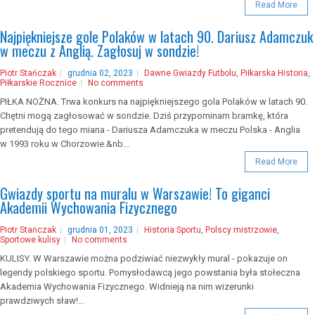
Read More
Najpiękniejsze gole Polaków w latach 90. Dariusz Adamczuk
w meczu z Anglią. Zagłosuj w sondzie!
Piotr Stańczak
grudnia 02, 2023
Dawne Gwiazdy Futbolu
,
Piłkarska Historia
,
Piłkarskie Rocznice
No comments
PIŁKA NOŻNA. Trwa konkurs na najpiękniejszego gola Polaków w latach 90.
Chętni mogą zagłosować w sondzie. Dziś przypominam bramkę, która
pretendują do tego miana - Dariusza Adamczuka w meczu Polska - Anglia
w 1993 roku w Chorzowie.&nb...
Read More
Gwiazdy sportu na muralu w Warszawie! To giganci
Akademii Wychowania Fizycznego
Piotr Stańczak
grudnia 01, 2023
Historia Sportu
,
Polscy mistrzowie
,
Sportowe kulisy
No comments
KULISY. W Warszawie można podziwiać niezwykły mural - pokazuje on
legendy polskiego sportu. Pomysłodawcą jego powstania była stołeczna
Akademia Wychowania Fizycznego. Widnieją na nim wizerunki
prawdziwych sław!...