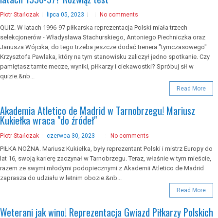
Piotr Stańczak
lipca 05, 2023
No comments
QUIZ. W latach 1996-97 piłkarska reprezentacja Polski miała trzech
selekcjonerów - Władysława Stachurskiego, Antoniego Piechniczka oraz
Janusza Wójcika, do tego trzeba jeszcze dodać trenera "tymczasowego"
Krzysztofa Pawlaka, który na tym stanowisku zaliczył jedno spotkanie. Czy
pamiętasz tamte mecze, wyniki, piłkarzy i ciekawostki? Spróbuj sił w
quizie.&nb...
Read More
Akademia Atletico de Madrid w Tarnobrzegu! Mariusz
Kukiełka wraca "do źródeł"
Piotr Stańczak
czerwca 30, 2023
No comments
PIŁKA NOŻNA. Mariusz Kukiełka, były reprezentant Polski i mistrz Europy do
lat 16, swoją karierę zaczynał w Tarnobrzegu. Teraz, właśnie w tym mieście,
razem ze swymi młodymi podopiecznymi z Akademii Atletico de Madrid
zaprasza do udziału w letnim obozie.&nb...
Read More
Weterani jak wino! Reprezentacja Gwiazd Piłkarzy Polskich