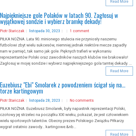
Read More
Najpiękniejsze gole Polaków w latach 90. Zagłosuj w
wyjątkowej sondzie i wybierz bramkę dekady!
Piotr Stańczak
listopada 30, 2023
1 comment
PIŁKA NOŻNA. Lata 90. minionego stulecia nie przyniosły naszemu
futbolowi zbyt wielu sukcesów, niemniej jednak niektóre mecze zapadły
nam w pamięć, tak samo jak gole. Pięknych trafień w wykonaniu
reprezentantów Polski oraz zawodników naszych klubów nie brakowało!
Zagłosuj w mojej sondzie i wybierz najpiękniejszego gola tamtej dekady. ...
Read More
Euzebiusz "Ebi" Smolarek z powodzeniem ścigał się na...
torze kartingowym
Piotr Stańczak
listopada 28, 2023
No comments
PIŁKA NOŻNA. Euzebiusz Smolarek, były napastnik reprezentacji Polski,
czołowy jej strzelec na początku XXI wieku, pokazał, że jest człowiekiem
wielu sportowych talentów. Obecny prezes Polskiego Związku Piłkarzy
wygrał ostatnio zawody... kartingowe.&nb...
Read More