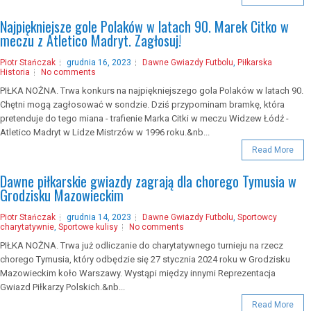
Najpiękniejsze gole Polaków w latach 90. Marek Citko w
meczu z Atletico Madryt. Zagłosuj!
Piotr Stańczak
grudnia 16, 2023
Dawne Gwiazdy Futbolu
,
Piłkarska
Historia
No comments
PIŁKA NOŻNA. Trwa konkurs na najpiękniejszego gola Polaków w latach 90.
Chętni mogą zagłosować w sondzie. Dziś przypominam bramkę, która
pretenduje do tego miana - trafienie Marka Citki w meczu Widzew Łódź -
Atletico Madryt w Lidze Mistrzów w 1996 roku.&nb...
Read More
Dawne piłkarskie gwiazdy zagrają dla chorego Tymusia w
Grodzisku Mazowieckim
Piotr Stańczak
grudnia 14, 2023
Dawne Gwiazdy Futbolu
,
Sportowcy
charytatywnie
,
Sportowe kulisy
No comments
PIŁKA NOŻNA. Trwa już odliczanie do charytatywnego turnieju na rzecz
chorego Tymusia, który odbędzie się 27 stycznia 2024 roku w Grodzisku
Mazowieckim koło Warszawy. Wystąpi między innymi Reprezentacja
Gwiazd Piłkarzy Polskich.&nb...
Read More