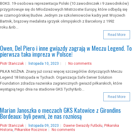
BOKS. 19-osobowa reprezentacja Polski (10 zawodniczek i 9 zawodników)
przygotowuje się do Młodzieżowych Mistrzostw Europy, które odbędą się
w czarnogórskiej Budvie. Jednym ze szkoleniowców kadry jest Wojciech
Bartnik, brązowy medalista igrzysk olimpijskich z Barcelony z 1992
roku.&nb...
Read More
Owen, Del Piero i inne gwiazdy zagrają w Meczu Legend. To
pierwsza taka impreza w Polsce!
Piotr Stańczak
listopada 10, 2023
No comments
PIŁKA NOŻNA. Znany już coraz więcej szczegółów dotyczących Meczu
Legend 18 listopada w Tychach. Organizacja Safe Server Solution
Foundation zdradza nazwiska zagranicznych gwiazd piłkarskich, które
wystąpią tego dnia na stadionie GKS Tychy!&nb...
Read More
Marian Janoszka o meczach GKS Katowice z Girondins
Bordeaux: byli pewni, że nas rozniosą
Piotr Stańczak
listopada 09, 2023
Dawne Gwiazdy Futbolu
,
Piłkarska
Historia
,
Piłkarskie Rocznice
No comments