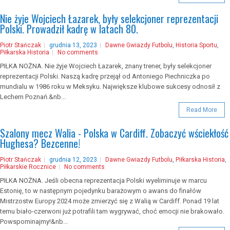
Nie żyje Wojciech Łazarek, były selekcjoner reprezentacji
Polski. Prowadził kadrę w latach 80.
Piotr Stańczak
grudnia 13, 2023
Dawne Gwiazdy Futbolu
,
Historia Sportu
,
Piłkarska Historia
No comments
PIŁKA NOŻNA. Nie żyje Wojciech Łazarek, znany trener, były selekcjoner
reprezentacji Polski. Naszą kadrę przejął od Antoniego Piechniczka po
mundialu w 1986 roku w Meksyku. Największe klubowe sukcesy odnosił z
Lechem Poznań.&nb...
Read More
Szalony mecz Walia - Polska w Cardiff. Zobaczyć wściekłość
Hughesa? Bezcenne!
Piotr Stańczak
grudnia 12, 2023
Dawne Gwiazdy Futbolu
,
Piłkarska Historia
,
Piłkarskie Rocznice
No comments
PIŁKA NOŻNA. Jeśli obecna reprezentacja Polski wyeliminuje w marcu
Estonię, to w następnym pojedynku barażowym o awans do finałów
Mistrzostw Europy 2024 może zmierzyć się z Walią w Cardiff. Ponad 19 lat
temu biało-czerwoni już potrafili tam wygrywać, choć emocji nie brakowało.
Powspominajmy!&nb...