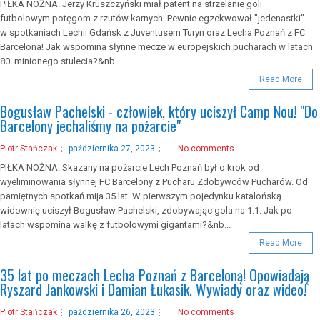
PIŁKA NOŻNA. Jerzy Kruszczyński miał patent na strzelanie goli
futbolowym potęgom z rzutów karnych. Pewnie egzekwował "jedenastki"
w spotkaniach Lechii Gdańsk z Juventusem Turyn oraz Lecha Poznań z FC
Barcelona! Jak wspomina słynne mecze w europejskich pucharach w latach
80. minionego stulecia?&nb...
Read More
Bogusław Pachelski - człowiek, który uciszył Camp Nou! "Do
Barcelony jechaliśmy na pożarcie"
Piotr Stańczak
października 27, 2023
No comments
PIŁKA NOŻNA. Skazany na pożarcie Lech Poznań był o krok od
wyeliminowania słynnej FC Barcelony z Pucharu Zdobywców Pucharów. Od
pamiętnych spotkań mija 35 lat. W pierwszym pojedynku katalońską
widownię uciszył Bogusław Pachelski, zdobywając gola na 1:1. Jak po
latach wspomina walkę z futbolowymi gigantami?&nb...
Read More
35 lat po meczach Lecha Poznań z Barceloną! Opowiadają
Ryszard Jankowski i Damian Łukasik. Wywiady oraz wideo!
Piotr Stańczak
października 26, 2023
No comments