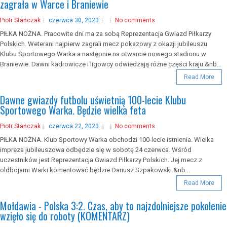
zagrała w Warce i Braniewie
Piotr Stańczak
czerwca 30, 2023
No comments
PIŁKA NOŻNA. Pracowite dni ma za sobą Reprezentacja Gwiazd Piłkarzy
Polskich. Weterani najpierw zagrali mecz pokazowy z okazji jubileuszu
Klubu Sportowego Warka a następnie na otwarcie nowego stadionu w
Braniewie. Dawni kadrowicze i ligowcy odwiedzają różne części kraju.&nb...
Read More
Dawne gwiazdy futbolu uświetnią 100-lecie Klubu
Sportowego Warka. Będzie wielka feta
Piotr Stańczak
czerwca 22, 2023
No comments
PIŁKA NOŻNA. Klub Sportowy Warka obchodzi 100-lecie istnienia. Wielka
impreza jubileuszowa odbędzie się w sobotę 24 czerwca. Wśród
uczestników jest Reprezentacja Gwiazd Piłkarzy Polskich. Jej mecz z
oldbojami Warki komentować będzie Dariusz Szpakowski.&nb...
Read More
Mołdawia - Polska 3:2. Czas, aby to najzdolniejsze pokolenie
wzięło się do roboty (KOMENTARZ)