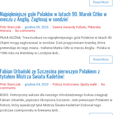
Read More
Najpiękniejsze gole Polaków w latach 90. Marek Citko w
meczu z Anglią. Zagłosuj w sondzie!
Piotr Stańczak
grudnia 09, 2023
Dawne Gwiazdy Futbolu
,
Piłkarska
Historia
No comments
PIŁKA NOŻNA. Trwa konkurs na najpiękniejszego gola Polaków w latach 90.
Chętni mogą zagłosować w sondzie. Dziś przypominam bramkę, która
pretenduje do tego miana - trafienie Marka Citki w meczu Anglia - Polska w
1996 roku na Wembley w Londynie.&nb...
Read More
Fabian Urbański ze Szczecina pierwszym Polakiem z
tytułem Mistrza Świata Kadetów!
Piotr Stańczak
grudnia 04, 2023
Polscy mistrzowie
,
Sporty walki
No
comments
BOKS. Historyczny sukces dla naszego młodzieżowego boksu osiągnął
Fabian Urbański, pięściarz Skorpiona Szczecin. Jest pierwszym Polakiem w
historii, który wywalczył tytuł Mistrza Świata Kadetów! Dokonał tego
podczas czempionatu w Erewaniu.&nb...