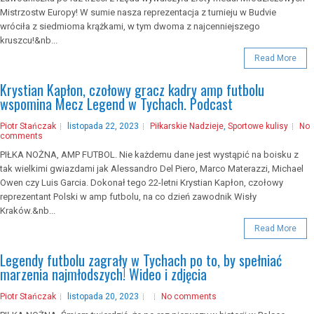
Mistrzostw Europy! W sumie nasza reprezentacja z turnieju w Budvie
wróciła z siedmioma krążkami, w tym dwoma z najcenniejszego
kruszcu!&nb...
Read More
Krystian Kapłon, czołowy gracz kadry amp futbolu
wspomina Mecz Legend w Tychach. Podcast
Piotr Stańczak
listopada 22, 2023
Piłkarskie Nadzieje
,
Sportowe kulisy
No
comments
PIŁKA NOŻNA, AMP FUTBOL. Nie każdemu dane jest wystąpić na boisku z
tak wielkimi gwiazdami jak Alessandro Del Piero, Marco Materazzi, Michael
Owen czy Luis Garcia. Dokonał tego 22-letni Krystian Kapłon, czołowy
reprezentant Polski w amp futbolu, na co dzień zawodnik Wisły
Kraków.&nb...
Read More
Legendy futbolu zagrały w Tychach po to, by spełniać
marzenia najmłodszych! Wideo i zdjęcia
Piotr Stańczak
listopada 20, 2023
No comments