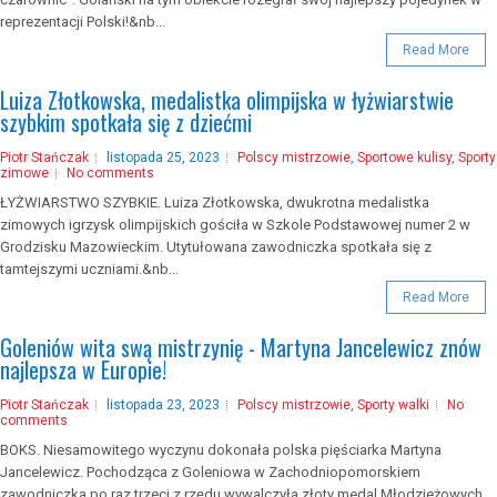
reprezentacji Polski!&nb...
Read More
Luiza Złotkowska, medalistka olimpijska w łyżwiarstwie
szybkim spotkała się z dziećmi
Piotr Stańczak
listopada 25, 2023
Polscy mistrzowie
,
Sportowe kulisy
,
Sporty
zimowe
No comments
ŁYŻWIARSTWO SZYBKIE. Luiza Złotkowska, dwukrotna medalistka
zimowych igrzysk olimpijskich gościła w Szkole Podstawowej numer 2 w
Grodzisku Mazowieckim. Utytułowana zawodniczka spotkała się z
tamtejszymi uczniami.&nb...
Read More
Goleniów wita swą mistrzynię - Martyna Jancelewicz znów
najlepsza w Europie!
Piotr Stańczak
listopada 23, 2023
Polscy mistrzowie
,
Sporty walki
No
comments
BOKS. Niesamowitego wyczynu dokonała polska pięściarka Martyna
Jancelewicz. Pochodząca z Goleniowa w Zachodniopomorskiem
zawodniczka po raz trzeci z rzędu wywalczyła złoty medal Młodzieżowych