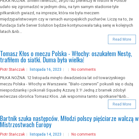
PIŁKA NOŻNA. Śmiem twierdzić, że po raz pierwszy w historii w Polsce
udało się zgromadzić w jednym dniu, na tym samym stadionie tyle
piłkarskich gwiazd, na imprezie, która nie była meczem
międzypaństwowym czy w ramach europejskich pucharów. Liczę na to, że
fundacja Safe Server Solution będzie kontynuowała taką serię w kolejnych
latach.&nb...
Read More
Tomasz Kłos o meczu Polska - Włochy: oszukałem Nestę,
trafiłem do siatki. Duma była wielka!
Piotr Stańczak
listopada 16, 2023
No comments
PIŁKA NOŻNA. 12 listopada minęło dwadzieścia lat od towarzyskiego
meczu Polska - Włochy w Warszawie. "Biało-czerwoni" pokusili się o dużą
niespodziankę i pokonali Squadrę Azzurę 3:1! Jedną z bramek zdobył
wówczas obrońca Tomasz Kłos. Jak wspomina tamto spotkanie?&nb...
Read More
Bartnik szuka następców. Młodzi polscy pięściarze walczą w
Mistrzostwach Europy
Piotr Stańczak
listopada 14, 2023
No comments