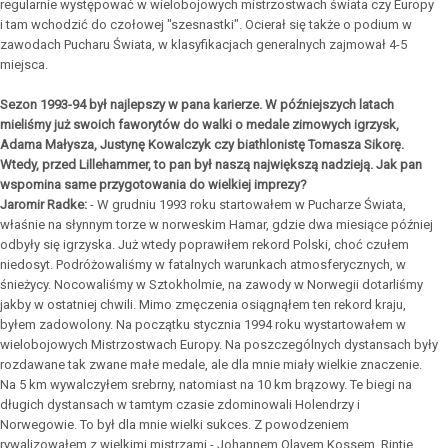
regularnie występować w wielobojowych mistrzostwach świata czy Europy
i tam wchodzić do czołowej "szesnastki". Ocierał się także o podium w
zawodach Pucharu Świata, w klasyfikacjach generalnych zajmował 4-5
miejsca.
Sezon 1993-94 był najlepszy w pana karierze. W późniejszych latach
mieliśmy już swoich faworytów do walki o medale zimowych igrzysk,
Adama Małysza, Justynę Kowalczyk czy biathlonistę Tomasza Sikorę.
Wtedy, przed Lillehammer, to pan był naszą największą nadzieją. Jak pan
wspomina same przygotowania do wielkiej imprezy?
Jaromir Radke:
- W grudniu 1993 roku startowałem w Pucharze Świata,
właśnie na słynnym torze w norweskim Hamar, gdzie dwa miesiące później
odbyły się igrzyska. Już wtedy poprawiłem rekord Polski, choć czułem
niedosyt. Podróżowaliśmy w fatalnych warunkach atmosferycznych, w
śnieżycy. Nocowaliśmy w Sztokholmie, na zawody w Norwegii dotarliśmy
jakby w ostatniej chwili. Mimo zmęczenia osiągnąłem ten rekord kraju,
byłem zadowolony. Na początku stycznia 1994 roku wystartowałem w
wielobojowych Mistrzostwach Europy. Na poszczególnych dystansach były
rozdawane tak zwane małe medale, ale dla mnie miały wielkie znaczenie.
Na 5 km wywalczyłem srebrny, natomiast na 10 km brązowy. Te biegi na
długich dystansach w tamtym czasie zdominowali Holendrzy i
Norwegowie. To był dla mnie wielki sukces. Z powodzeniem
rywalizowałem z wielkimi mistrzami - Johannem Olavem Kossem, Rintje