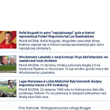
Rafał Boguski to autor "najszybszego" gola w historii
reprezentacji Polski! Wspomina też Leo Beenhakkera
PIŁKA NOŻNA. Rafał Boguski, długoletni zawodnik Wisły
Kraków, zapisał się w historii naszej reprezentacji jako autor
najszybciej zdobytej b...
Włodzimierz Lubański o swej kontuzji i Royu McFarlandzie: nie
zaatakował mnie złośliwie
PIŁKA NOŻNA. 51 lat temu, Polska pokonała Anglię 2:0 na
Stadionie Śląskim w Chorzowie. To był słodko-gorzki mecz dla
Włodzimierza Lubańskie...
Legia Warszawa w Lidze Mistrzów! Były kierownik drużyny
wspomina mecze z IFK Goeteborg
PIŁKA NOŻNA. 23 sierpnia 1995 roku to historyczna data dla
polskiego futbolu. Po raz pierwszy w dziejach piłkarstwa nad
Wisłą nasz klub awa...
Piotr Stańczak. Obsługiwane przez usługę
Blogger
.