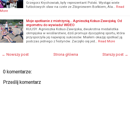
Grzegorz Krychowiak, były reprezentant Polski. Wystąpi wiele
futbolowych sław na czele ze Zbigniewem Bońkiem, Ala…
Read
More
Moje spotkanie z mistrzynią... Agnieszką Kobus-Zawojską. Od
ergometru do wywiadu! WIDEO
KULISY. Agnieszka Kobus-Zawojska, dwukrotna medalistka
olimpijska w wioślarstwie, dziś promuje dyscyplinę sportu, która
przysporzyła jej najwięcej sukcesów. Miałem okazję spotkać ją
podczas jednego z festynów. Zaczęło się jed…
Read More
← Nowszy post
Strona główna
Starszy post →
0 komentarze:
Prześlij komentarz