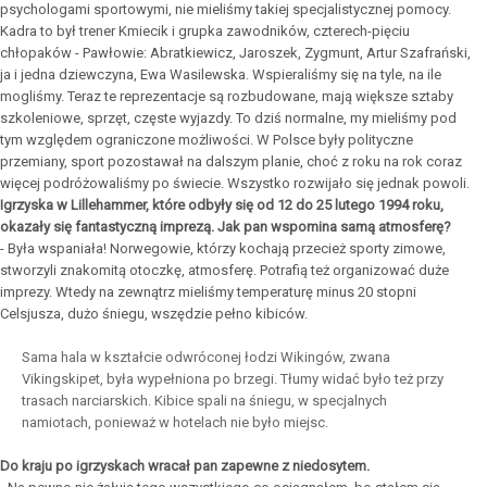
psychologami sportowymi, nie mieliśmy takiej specjalistycznej pomocy.
Kadra to był trener Kmiecik i grupka zawodników, czterech-pięciu
chłopaków - Pawłowie: Abratkiewicz, Jaroszek, Zygmunt, Artur Szafrański,
ja i jedna dziewczyna, Ewa Wasilewska. Wspieraliśmy się na tyle, na ile
mogliśmy. Teraz te reprezentacje są rozbudowane, mają większe sztaby
szkoleniowe, sprzęt, częste wyjazdy. To dziś normalne, my mieliśmy pod
tym względem ograniczone możliwości. W Polsce były polityczne
przemiany, sport pozostawał na dalszym planie, choć z roku na rok coraz
więcej podróżowaliśmy po świecie. Wszystko rozwijało się jednak powoli.
Igrzyska w Lillehammer, które odbyły się od 12 do 25 lutego 1994 roku,
okazały się fantastyczną imprezą. Jak pan wspomina samą atmosferę?
- Była wspaniała! Norwegowie, którzy kochają przecież sporty zimowe,
stworzyli znakomitą otoczkę, atmosferę. Potrafią też organizować duże
imprezy. Wtedy na zewnątrz mieliśmy temperaturę minus 20 stopni
Celsjusza, dużo śniegu, wszędzie pełno kibiców.
Sama hala w kształcie odwróconej łodzi Wikingów, zwana
Vikingskipet, była wypełniona po brzegi. Tłumy widać było też przy
trasach narciarskich. Kibice spali na śniegu, w specjalnych
namiotach, ponieważ w hotelach nie było miejsc.
Do kraju po igrzyskach wracał pan zapewne z niedosytem.