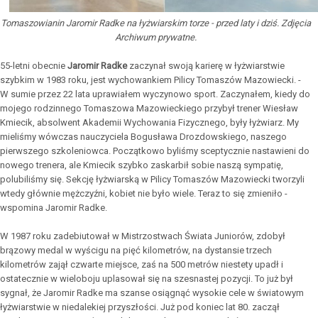
Tomaszowianin Jaromir Radke na łyżwiarskim torze - przed laty i dziś. Zdjęcia
Archiwum prywatne.
55-letni obecnie
Jaromir Radke
zaczynał swoją karierę w łyżwiarstwie
szybkim w 1983 roku, jest wychowankiem Pilicy Tomaszów Mazowiecki. -
W sumie przez 22 lata uprawiałem wyczynowo sport. Zaczynałem, kiedy do
mojego rodzinnego Tomaszowa Mazowieckiego przybył trener Wiesław
Kmiecik, absolwent Akademii Wychowania Fizycznego, były łyżwiarz. My
mieliśmy wówczas nauczyciela Bogusława Drozdowskiego, naszego
pierwszego szkoleniowca. Początkowo byliśmy sceptycznie nastawieni do
nowego trenera, ale Kmiecik szybko zaskarbił sobie naszą sympatię,
polubiliśmy się. Sekcję łyżwiarską w Pilicy Tomaszów Mazowiecki tworzyli
wtedy głównie mężczyźni, kobiet nie było wiele. Teraz to się zmieniło -
wspomina Jaromir Radke.
W 1987 roku zadebiutował w Mistrzostwach Świata Juniorów, zdobył
brązowy medal w wyścigu na pięć kilometrów, na dystansie trzech
kilometrów zajął czwarte miejsce, zaś na 500 metrów niestety upadł i
ostatecznie w wieloboju uplasował się na szesnastej pozycji. To już był
sygnał, że Jaromir Radke ma szanse osiągnąć wysokie cele w światowym
łyżwiarstwie w niedalekiej przyszłości. Już pod koniec lat 80. zaczął