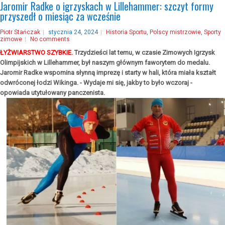
Jaromir Radke o igrzyskach w Lillehammer: szczyt formy
przyszedł o miesiąc za wcześnie
Piotr Stańczak
stycznia 24, 2024
Historia Sportu
,
Polscy mistrzowie
,
Sporty
zimowe
No comments
ŁYŻWIARSTWO SZYBKIE.
Trzydzieści lat temu, w czasie Zimowych Igrzysk
Olimpijskich w Lillehammer, był naszym głównym faworytem do medalu.
Jaromir Radke wspomina słynną imprezę i starty w hali, która miała kształt
odwróconej łodzi Wikinga.
- Wydaje mi się, jakby to było wczoraj -
opowiada utytułowany panczenista.