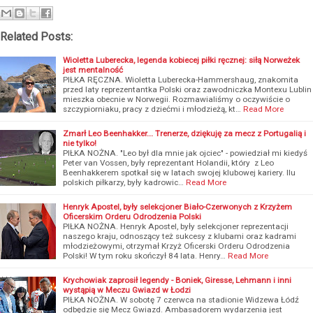
Related Posts:
Wioletta Luberecka, legenda kobiecej piłki ręcznej: siłą Norweżek
jest mentalność
PIŁKA RĘCZNA. Wioletta Luberecka-Hammershaug, znakomita
przed laty reprezentantka Polski oraz zawodniczka Montexu Lublin
mieszka obecnie w Norwegii. Rozmawialiśmy o oczywiście o
szczypiorniaku, pracy z dziećmi i młodzieżą, kt…
Read More
Zmarł Leo Beenhakker... Trenerze, dziękuję za mecz z Portugalią i
nie tylko!
PIŁKA NOŻNA. "Leo był dla mnie jak ojciec" - powiedział mi kiedyś
Peter van Vossen, były reprezentant Holandii, który z Leo
Beenhakkerem spotkał się w latach swojej klubowej kariery. Ilu
polskich piłkarzy, były kadrowic…
Read More
Henryk Apostel, były selekcjoner Biało-Czerwonych z Krzyżem
Oficerskim Orderu Odrodzenia Polski
PIŁKA NOŻNA. Henryk Apostel, były selekcjoner reprezentacji
naszego kraju, odnoszący też sukcesy z klubami oraz kadrami
młodzieżowymi, otrzymał Krzyż Oficerski Orderu Odrodzenia
Polski! W tym roku skończył 84 lata. Henry…
Read More
Krychowiak zaprosił legendy - Boniek, Giresse, Lehmann i inni
wystąpią w Meczu Gwiazd w Łodzi
PIŁKA NOŻNA. W sobotę 7 czerwca na stadionie Widzewa Łódź
odbędzie się Mecz Gwiazd. Ambasadorem wydarzenia jest