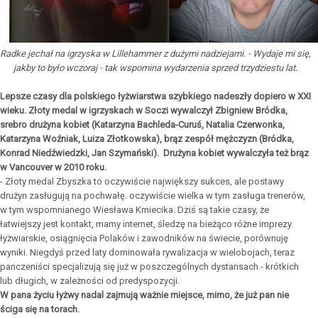
Radke jechał na igrzyska w Lillehammer z dużymi nadziejami. - Wydaje mi się,
jakby to było wczoraj - tak wspomina wydarzenia sprzed trzydziestu lat.
Lepsze czasy dla polskiego łyżwiarstwa szybkiego nadeszły dopiero w XXI
wieku. Złoty medal w igrzyskach w Soczi wywalczył Zbigniew Bródka,
srebro drużyna kobiet (Katarzyna Bachleda-Curuś, Natalia Czerwonka,
Katarzyna Woźniak, Luiza Złotkowska), brąz zespół mężczyzn (Bródka,
Konrad Niedźwiedzki, Jan Szymański). Drużyna kobiet wywalczyła też brąz
w Vancouver w 2010 roku.
- Złoty medal Zbyszka to oczywiście największy sukces, ale postawy
drużyn zasługują na pochwałę. oczywiście wielka w tym zasługa trenerów,
w tym wspomnianego Wiesława Kmiecika. Dziś są takie czasy, że
łatwiejszy jest kontakt, mamy internet, śledzę na bieżąco różne imprezy
łyżwiarskie, osiągnięcia Polaków i zawodników na świecie, porównuję
wyniki. Niegdyś przed laty dominowała rywalizacja w wielobojach, teraz
panczeniści specjalizują się już w poszczególnych dystansach - krótkich
lub długich, w zależności od predyspozycji.
W pana życiu łyżwy nadal zajmują ważnie miejsce, mimo, że już pan nie
ściga się na torach.