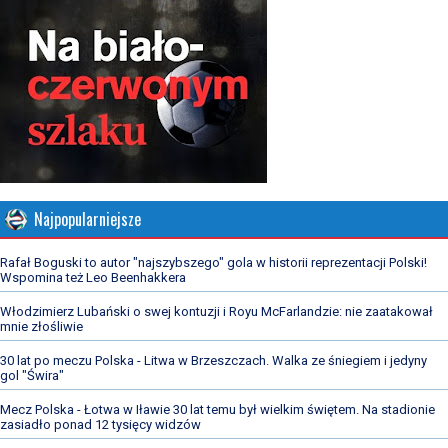
Najpopularniejsze
Rafał Boguski to autor "najszybszego" gola w historii reprezentacji Polski!
Wspomina też Leo Beenhakkera
Włodzimierz Lubański o swej kontuzji i Royu McFarlandzie: nie zaatakował
mnie złośliwie
30 lat po meczu Polska - Litwa w Brzeszczach. Walka ze śniegiem i jedyny
gol "Świra"
Mecz Polska - Łotwa w Iławie 30 lat temu był wielkim świętem. Na stadionie
zasiadło ponad 12 tysięcy widzów