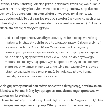
Ritsmą, Falko Zandstrą. Miesiąc przed igrzyskami zrobił się wokół mnie
wielki szum! Kiedy tylko byłem w Polsce, nie mogłem nawet spokojnie
trenować. Odbierałem non stop telefony i wszyscy pytali mnie, czy
zdobędę medal. To był czas jeszcze bez telefonów komórkowych oraz
internetu, tymczasem już odczuwałem to szaleństwo (śmiech). Z dnia na
dzień stałem się faworytem igrzysk.
Jeśli na olimpiadzie uzyskałbym te czasy, które miesiąc wcześniej
miałem w Mistrzostwach Europy, to z igrzysk przywiózłbym srebrny i
brązowy medal na 5 oraz 10 km. Tymczasem w Hamar, na tym
pierwszym dystansie zająłem siódme, zaś na drugim piąte miejsce,
Na dziesięć tysięcy metrów zabrakło 4-5 sekund do brązowego
medalu. To i tak były najlepsze wyniki spośród wszystkich Polaków,
startujących w tamtej olimpiadzie, nie tylko panczenistów. Kiedy po
latach to analizuję, muszę przyznać, że moja szczytowa forma,
niestety, przyszła o miesiąc za szybko.
Z drugiej strony musiał pan radzić sobie też z dużą presją, oczekiwaniami
kibiców w Polsce, którzy byli spragnieni medalu naszego sportowca w
zimowych igrzyskach.
- Przez ten miesiąc przed igrzyskami chyba też trochę "wypaliłem się". Nie
udźwignąłem tego ciężaru, presji. Wtedy nie współpracowaliśmy z