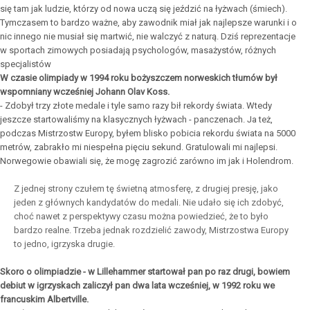
się tam jak ludzie, którzy od nowa uczą się jeździć na łyżwach (śmiech).
Tymczasem to bardzo ważne, aby zawodnik miał jak najlepsze warunki i o
nic innego nie musiał się martwić, nie walczyć z naturą. Dziś reprezentacje
w sportach zimowych posiadają psychologów, masażystów, różnych
specjalistów
W czasie olimpiady w 1994 roku bożyszczem norweskich tłumów był
wspomniany wcześniej Johann Olav Koss.
- Zdobył trzy złote medale i tyle samo razy bił rekordy świata. Wtedy
jeszcze startowaliśmy na klasycznych łyżwach - panczenach. Ja też,
podczas Mistrzostw Europy, byłem blisko pobicia rekordu świata na 5000
metrów, zabrakło mi niespełna pięciu sekund. Gratulowali mi najlepsi.
Norwegowie obawiali się, że mogę zagrozić zarówno im jak i Holendrom.
Z jednej strony czułem tę świetną atmosferę, z drugiej presję, jako
jeden z głównych kandydatów do medali. Nie udało się ich zdobyć,
choć nawet z perspektywy czasu można powiedzieć, że to było
bardzo realne. Trzeba jednak rozdzielić zawody, Mistrzostwa Europy
to jedno, igrzyska drugie.
Skoro o olimpiadzie - w Lillehammer startował pan po raz drugi, bowiem
debiut w igrzyskach zaliczył pan dwa lata wcześniej, w 1992 roku we
francuskim Albertville.