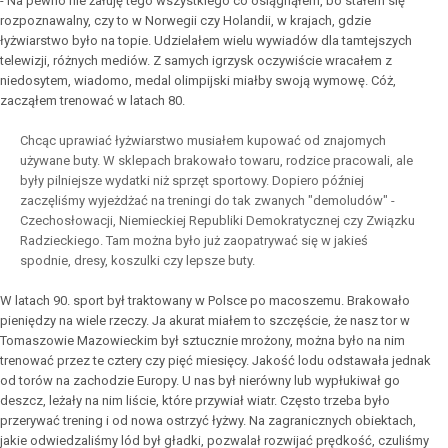
- Na pewno nie żałuję tego wszystkiego co osiągnąłem, bo stałem się
rozpoznawalny, czy to w Norwegii czy Holandii, w krajach, gdzie
łyżwiarstwo było na topie. Udzielałem wielu wywiadów dla tamtejszych
telewizji, różnych mediów. Z samych igrzysk oczywiście wracałem z
niedosytem, wiadomo, medal olimpijski miałby swoją wymowę. Cóż,
zacząłem trenować w latach 80.
Chcąc uprawiać łyżwiarstwo musiałem kupować od znajomych
używane buty. W sklepach brakowało towaru, rodzice pracowali, ale
były pilniejsze wydatki niż sprzęt sportowy. Dopiero później
zaczęliśmy wyjeżdżać na treningi do tak zwanych "demoludów" -
Czechosłowacji, Niemieckiej Republiki Demokratycznej czy Związku
Radzieckiego. Tam można było już zaopatrywać się w jakieś
spodnie, dresy, koszulki czy lepsze buty.
W latach 90. sport był traktowany w Polsce po macoszemu. Brakowało
pieniędzy na wiele rzeczy. Ja akurat miałem to szczęście, że nasz tor w
Tomaszowie Mazowieckim był sztucznie mrożony, można było na nim
trenować przez te cztery czy pięć miesięcy. Jakość lodu odstawała jednak
od torów na zachodzie Europy. U nas był nierówny lub wypłukiwał go
deszcz, leżały na nim liście, które przywiał wiatr. Często trzeba było
przerywać trening i od nowa ostrzyć łyżwy. Na zagranicznych obiektach,
jakie odwiedzaliśmy lód był gładki, pozwalał rozwijać prędkość, czuliśmy