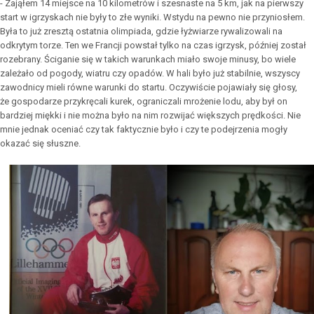
- Zająłem 14 miejsce na 10 kilometrów i szesnaste na 5 km, jak na pierwszy
start w igrzyskach nie były to złe wyniki. Wstydu na pewno nie przyniosłem.
Była to już zresztą ostatnia olimpiada, gdzie łyżwiarze rywalizowali na
odkrytym torze. Ten we Francji powstał tylko na czas igrzysk, później został
rozebrany. Ściganie się w takich warunkach miało swoje minusy, bo wiele
zależało od pogody, wiatru czy opadów. W hali było już stabilnie, wszyscy
zawodnicy mieli równe warunki do startu. Oczywiście pojawiały się głosy,
że gospodarze przykręcali kurek, ograniczali mrożenie lodu, aby był on
bardziej miękki i nie można było na nim rozwijać większych prędkości. Nie
mnie jednak oceniać czy tak faktycznie było i czy te podejrzenia mogły
okazać się słuszne.