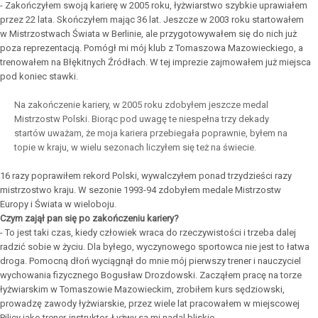
- Zakończyłem swoją karierę w 2005 roku, łyżwiarstwo szybkie uprawiałem
przez 22 lata. Skończyłem mając 36 lat. Jeszcze w 2003 roku startowałem
w Mistrzostwach Świata w Berlinie, ale przygotowywałem się do nich już
poza reprezentacją. Pomógł mi mój klub z Tomaszowa Mazowieckiego, a
trenowałem na Błękitnych Źródłach. W tej imprezie zajmowałem już miejsca
pod koniec stawki.
Na zakończenie kariery, w 2005 roku zdobyłem jeszcze medal
Mistrzostw Polski. Biorąc pod uwagę te niespełna trzy dekady
startów uważam, że moja kariera przebiegała poprawnie, byłem na
topie w kraju, w wielu sezonach liczyłem się też na świecie.
16 razy poprawiłem rekord Polski, wywalczyłem ponad trzydzieści razy
mistrzostwo kraju. W sezonie 1993-94 zdobyłem medale Mistrzostw
Europy i Świata w wieloboju.
Czym zajął pan się po zakończeniu kariery?
- To jest taki czas, kiedy człowiek wraca do rzeczywistości i trzeba dalej
radzić sobie w życiu. Dla byłego, wyczynowego sportowca nie jest to łatwa
droga. Pomocną dłoń wyciągnął do mnie mój pierwszy trener i nauczyciel
wychowania fizycznego Bogusław Drozdowski. Zacząłem pracę na torze
łyżwiarskim w Tomaszowie Mazowieckim, zrobiłem kurs sędziowski,
prowadzę zawody łyżwiarskie, przez wiele lat pracowałem w miejscowej
Pilicy jako trener-instruktor. Łyżwy są mi nadal bliskie.