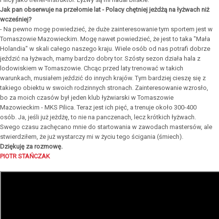
Jak pan obserwuje na przełomie lat - Polacy chętniej jeżdżą na łyżwach niż
wcześniej?
- Na pewno mogę powiedzieć, że duże zainteresowanie tym sportem jest w
Tomaszowie Mazowieckim. Mogę nawet powiedzieć, że jest to taka "Mała
Holandia" w skali całego naszego kraju. Wiele osób od nas potrafi dobrze
jeździć na łyżwach, mamy bardzo dobry tor. Szósty sezon działa hala z
lodowiskiem w Tomaszowie. Chcąc przed laty trenować w takich
warunkach, musiałem jeździć do innych krajów. Tym bardziej cieszę się z
takiego obiektu w swoich rodzinnych stronach. Zainteresowanie wzrosło,
bo za moich czasów był jeden klub łyżwiarski w Tomaszowie
Mazowieckim - MKS Pilica. Teraz jest ich pięć, a trenuje około 300-400
osób. Ja, jeśli już jeżdżę, to nie na panczenach, lecz krótkich łyżwach.
Swego czasu zachęcano mnie do startowania w zawodach mastersów, ale
stwierdziłem, że już wystarczy mi w życiu tego ścigania (śmiech).
Dziękuję za rozmowę.
PIOTR STAŃCZAK