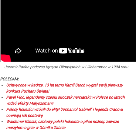
Jaromir Radke podczas Igrzysk Olimpijskich w Lillehammer w 1994 roku.
POLECAM:
Uchwycone w kadrze. 13 lat temu Kamil Stoch wygrał swój pierwszy
konkurs Pucharu Świata!
Pavel Ploc, legendarny czeski skoczek narciarski: w Polsce po latach
widać efekty Małyszomanii
Polscy hokeiści wrócili do elity! "Archanioł Gabriel" i legenda Cracovii
oceniają ich postawę
Waldemar Klisiak, czołowy polski hokeista o piłce nożnej: zawsze
marzyłem o grze w Górniku Zabrze