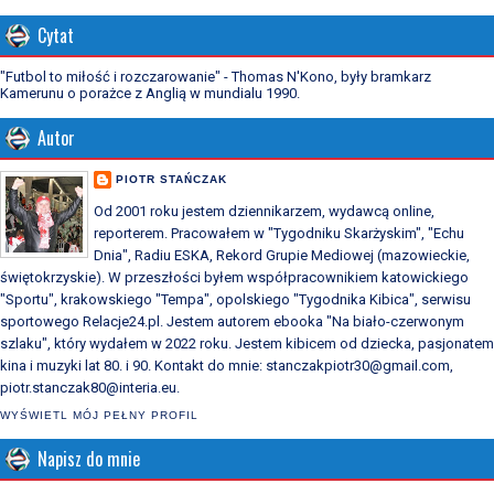
Cytat
"Futbol to miłość i rozczarowanie" - Thomas N'Kono, były bramkarz
Kamerunu o porażce z Anglią w mundialu 1990.
Autor
PIOTR STAŃCZAK
Od 2001 roku jestem dziennikarzem, wydawcą online,
reporterem. Pracowałem w "Tygodniku Skarżyskim", "Echu
Dnia", Radiu ESKA, Rekord Grupie Mediowej (mazowieckie,
świętokrzyskie). W przeszłości byłem współpracownikiem katowickiego
"Sportu", krakowskiego "Tempa", opolskiego "Tygodnika Kibica", serwisu
sportowego Relacje24.pl. Jestem autorem ebooka "Na biało-czerwonym
szlaku", który wydałem w 2022 roku. Jestem kibicem od dziecka, pasjonatem
kina i muzyki lat 80. i 90. Kontakt do mnie: stanczakpiotr30@gmail.com,
piotr.stanczak80@interia.eu.
WYŚWIETL MÓJ PEŁNY PROFIL
Napisz do mnie