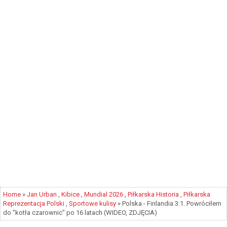
Home
»
Jan Urban
,
Kibice
,
Mundial 2026
,
Piłkarska Historia
,
Piłkarska
Reprezentacja Polski
,
Sportowe kulisy
» Polska - Finlandia 3:1. Powróciłem
do "kotła czarownic" po 16 latach (WIDEO, ZDJĘCIA)