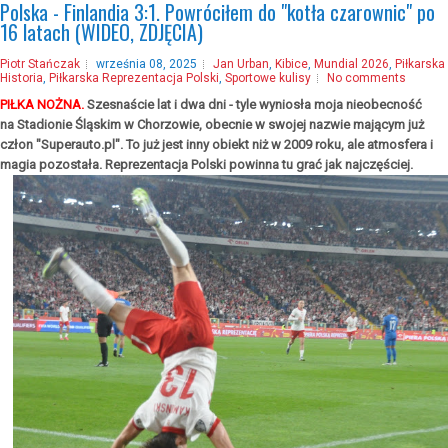
Polska - Finlandia 3:1. Powróciłem do "kotła czarownic" po
16 latach (WIDEO, ZDJĘCIA)
Piotr Stańczak
września 08, 2025
Jan Urban
,
Kibice
,
Mundial 2026
,
Piłkarska
Historia
,
Piłkarska Reprezentacja Polski
,
Sportowe kulisy
No comments
PIŁKA NOŻNA.
Szesnaście lat i dwa dni - tyle wyniosła moja nieobecność
na Stadionie Śląskim w Chorzowie, obecnie w swojej nazwie mającym już
człon "Superauto.pl". To już jest inny obiekt niż w 2009 roku, ale atmosfera i
magia pozostała. Reprezentacja Polski powinna tu grać jak najczęściej.