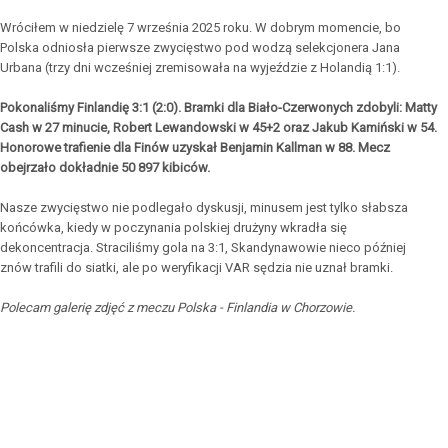
Wróciłem w niedzielę 7 września 2025 roku. W dobrym momencie, bo
Polska odniosła pierwsze zwycięstwo pod wodzą selekcjonera Jana
Urbana (trzy dni wcześniej zremisowała na wyjeździe z Holandią 1:1).
Pokonaliśmy Finlandię 3:1 (2:0). Bramki dla Biało-Czerwonych zdobyli: Matty
Cash w 27 minucie, Robert Lewandowski w 45+2 oraz Jakub Kamiński w 54.
Honorowe trafienie dla Finów uzyskał Benjamin Kallman w 88. Mecz
obejrzało dokładnie 50 897 kibiców.
Nasze zwycięstwo nie podlegało dyskusji, minusem jest tylko słabsza
końcówka, kiedy w poczynania polskiej drużyny wkradła się
dekoncentracja. Straciliśmy gola na 3:1, Skandynawowie nieco później
znów trafili do siatki, ale po weryfikacji VAR sędzia nie uznał bramki.
Polecam galerię zdjęć z meczu Polska - Finlandia w Chorzowie.