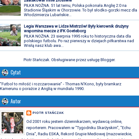
zaatakował mnie złośliwie
PIŁKA NOŻNA. 51 lat temu, Polska pokonała Anglię 2:0 na
Stadionie Śląskim w Chorzowie. To był słodko-gorzki mecz dla
Włodzimierza Lubańskie...
Legia Warszawa w Lidze Mistrzów! Były kierownik drużyny
wspomina mecze z IFK Goeteborg
PIŁKA NOŻNA. 23 sierpnia 1995 roku to historyczna data dla
polskiego futbolu. Po raz pierwszy w dziejach piłkarstwa nad
Wisłą nasz klub awa...
Piotr Stańczak. Obsługiwane przez usługę
Blogger
.
Cytat
"Futbol to miłość i rozczarowanie" - Thomas N'Kono, były bramkarz
Kamerunu o porażce z Anglią w mundialu 1990.
Autor
PIOTR STAŃCZAK
Od 2001 roku jestem dziennikarzem, wydawcą online,
reporterem. Pracowałem w "Tygodniku Skarżyskim", "Echu
Dnia", Radiu ESKA, Rekord Grupie Mediowej (mazowieckie,