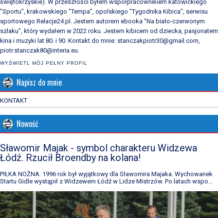
świętokrzyskie). W przeszłości byłem współpracownikiem katowickiego
"Sportu", krakowskiego "Tempa", opolskiego "Tygodnika Kibica", serwisu
sportowego Relacje24.pl. Jestem autorem ebooka "Na biało-czerwonym
szlaku", który wydałem w 2022 roku. Jestem kibicem od dziecka, pasjonatem
kina i muzyki lat 80. i 90. Kontakt do mnie: stanczakpiotr30@gmail.com,
piotr.stanczak80@interia.eu.
WYŚWIETL MÓJ PEŁNY PROFIL
Napisz do mnie
KONTAKT
Nowość
Sławomir Majak - symbol charakteru Widzewa
Łódź. Rzucił Broendby na kolana!
PIŁKA NOŻNA. 1996 rok był wyjątkowy dla Sławomira Majaka. Wychowanek
Startu Gidle wystąpił z Widzewem Łódź w Lidze Mistrzów. Po latach wspo...