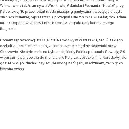
Warszawie a także areny we Wrocławiu, Gdańsku i Poznaniu. "Kocioł" przy
Katowickiej 10 przechodził modernizację, gigantyczna inwestycja dłużyła
się niemiłosiernie, reprezentacja pożegnała się z nim na wiele lat, dokładnie
na... 9. Dopiero w 2018 w Lidze Narodów zagrała tutaj kadra Jerzego
Brzęczka.
Domem reprezentacji stał się PGE Narodowy w Warszawie, fani Śląskiego
czekali z utęsknieniem na to, że kadra częściej będzie pojawiała się w
Chorzowie. Nie było mnie na trybunach, kiedy Polska pokonała Szwecję 2:0
w barażu i awansowała do mundialu w Katarze. Jeździłem na Narodowy, ale
gdzieś w głębi ducha liczyłem, że wrócę na Śląski, wiedziałem, że to tylko
kwestia czasu.