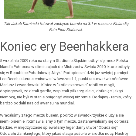
Tak Jakub Kamiński fetował zdobycie bramki na 3:1 w meczu z Finlandią.
Foto Piotr Stańczak.
Koniec ery Beenhakkera
5 września 2009 roku na starym Stadionie Śląskim odbył się mecz Polska -
Irlandia Północna w eliminacjach do Mistrzostw Świata 2010, które odbyły
się w Republice Południowej Afryki. Podopieczni dziś już świętej pamięci
Leo Beenhakkera zremisowali wówczas 1:1, punkt uratował w końcówce
Mariusz Lewandowski. Kibice w "kotle czarownic" robili co mogli,
dopingowali, zdzierali gardła, wspierali piłkarzy, ale ci, dotknięci jakąś
niemocą, nie byli w stanie osiągnąć więcej niż remis. Dodajmy - remis, który
bardzo oddalił nas od awansu na mundial.
Wracaliśmy z tego meczu busem, podróż w świętokrzyskie dłużyła się
niemiłosiernie, rozmawialiśmy o tym meczu, zastanawialiśmy się co teraz
będzie, w międzyczasie śpiewaliśmy legendarny utwór "Obudź się"
Oddziału Zamkniętego, który jakaś stacja puściła w środku nocy. Nastrój