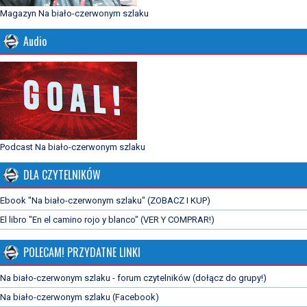
Magazyn Na biało-czerwonym szlaku
Audio
Podcast Na biało-czerwonym szlaku
DLA CZYTELNIKÓW
Ebook "Na biało-czerwonym szlaku" (ZOBACZ I KUP)
El libro "En el camino rojo y blanco" (VER Y COMPRAR!)
POLECAM! PRZYDATNE LINKI
Na biało-czerwonym szlaku - forum czytelników (dołącz do grupy!)
Na biało-czerwonym szlaku (Facebook)