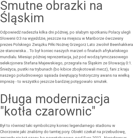
Smutne obrazki na
Śląskim
Odpowiedź nadeszła kilka dni później, po słabym spotkaniu Polacy ulegli
Słowenii 0:3 na wyjeździe, jeszcze na miejscu w Mariborze ówczesny
prezes Polskiego Związku Piłki Nożnej Grzegorz Lato zwolnił Beenhakkera
ze stanowiska... To był koniec naszych marzeń o finałach afrykańskiego
mundialu. Miesiąc później reprezentacja, już pod wodzą tymczasowego
selekcjonera Stefana Majewskiego, przegrała na Śląskim ze Słowacją 0:1.
Śnieżyca, pustki na trybunach (bo kibice zbojkotowali mecz), fani z kraju
naszego południowego sąsiada świętujący historyczny awans na wielką
imprezę - to wszystko jeszcze bardziej potęgowało smutek.
Długa modernizacja
"kotła czarownic"
Był to również taki symboliczny koniec legendarnego stadionu w
Chorzowie jaki znaliśmy do tamtej pory. Obiekt czekał na przebudowę,
zmieniły się też czasy, bo powstały nowe, pod Euro 2012 - Narodowy w