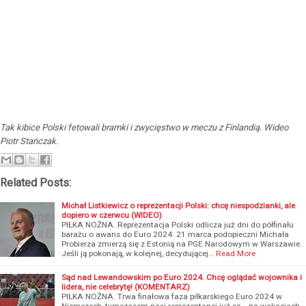
Tak kibice Polski fetowali bramki i zwycięstwo w meczu z Finlandią. Wideo
Piotr Stańczak.
Related Posts:
Michał Listkiewicz o reprezentacji Polski: chcę niespodzianki, ale
dopiero w czerwcu (WIDEO)
PIŁKA NOŻNA. Reprezentacja Polski odlicza już dni do półfinału
barażu o awans do Euro 2024. 21 marca podopieczni Michała
Probierza zmierzą się z Estonią na PGE Narodowym w Warszawie.
Jeśli ją pokonają, w kolejnej, decydującej…
Read More
Sąd nad Lewandowskim po Euro 2024. Chcę oglądać wojownika i
lidera, nie celebrytę! (KOMENTARZ)
PIŁKA NOŻNA. Trwa finałowa faza piłkarskiego Euro 2024 w
Niemczech, tymczasem nasi reprezentanci już są... na wakacjach.