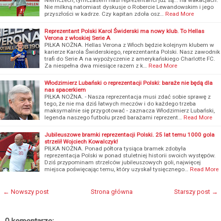
Nie milkną natomiast dyskusje o Robercie Lewandowskim i jego
przyszłości w kadrze. Czy kapitan zdoła osz…
Read More
Reprezentant Polski Karol Świderski ma nowy klub. To Hellas
Verona z włoskiej Serie A
PIŁKA NOŻNA. Hellas Verona z Włoch będzie kolejnym klubem w
karierze Karola Świderskiego, reprezentanta Polski. Nasz zawodnik
trafi do Serie A na wypożyczenie z amerykańskiego Charlotte FC.
Za niespełna dwa miesiące razem z k…
Read More
Włodzimierz Lubański o reprezentacji Polski: baraże nie będą dla
nas spacerkiem
PIŁKA NOŻNA. - Nasza reprezentacja musi zdać sobie sprawę z
tego, że nie ma dziś łatwych meczów i do każdego trzeba
maksymalnie się przygotować - zaznacza Włodzimierz Lubański,
legenda naszego futbolu przed barażami reprezent…
Read More
Jubileuszowe bramki reprezentacji Polski. 25 lat temu 1000 gola
strzelił Wojciech Kowalczyk!
PIŁKA NOŻNA. Ponad półtora tysiąca bramek zdobyła
reprezentacja Polski w ponad stuletniej historii swoich występów.
Dziś przypominam strzelców jubileuszowych goli, najwięcej
miejsca poświęcając temu, który uzyskał tysięcznego…
Read More
← Nowszy post
Strona główna
Starszy post →