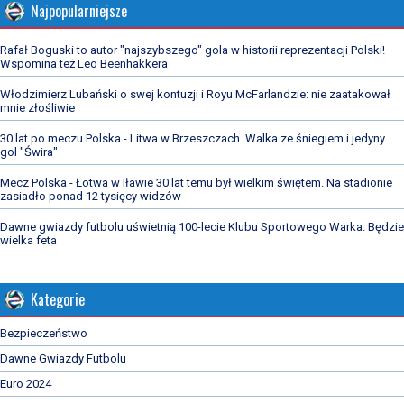
Najpopularniejsze
Rafał Boguski to autor "najszybszego" gola w historii reprezentacji Polski!
Wspomina też Leo Beenhakkera
Włodzimierz Lubański o swej kontuzji i Royu McFarlandzie: nie zaatakował
mnie złośliwie
30 lat po meczu Polska - Litwa w Brzeszczach. Walka ze śniegiem i jedyny
gol "Świra"
Mecz Polska - Łotwa w Iławie 30 lat temu był wielkim świętem. Na stadionie
zasiadło ponad 12 tysięcy widzów
Dawne gwiazdy futbolu uświetnią 100-lecie Klubu Sportowego Warka. Będzie
wielka feta
Kategorie
Bezpieczeństwo
Dawne Gwiazdy Futbolu
Euro 2024