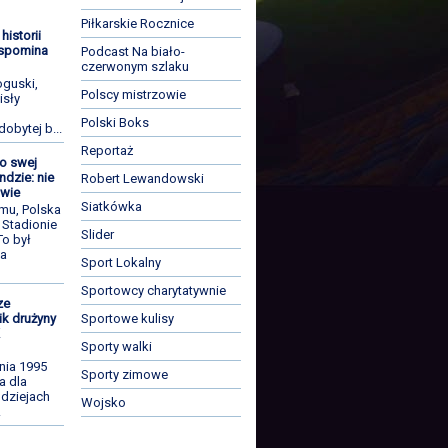
Piłkarskie Rocznice
historii
Wspomina
Podcast Na biało-
czerwonym szlaku
guski,
Polscy mistrzowie
isły
Polski Boks
dobytej b...
Reportaż
o swej
ndzie: nie
Robert Lewandowski
iwie
Siatkówka
emu, Polska
 Stadionie
Slider
To był
za
Sport Lokalny
Sportowcy charytatywnie
ze
Sportowe kulisy
ik drużyny
K
Sporty walki
nia 1995
Sporty zimowe
a dla
 dziejach
Wojsko
.