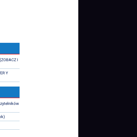
 (ZOBACZ I
VER Y
czytelników
ok)