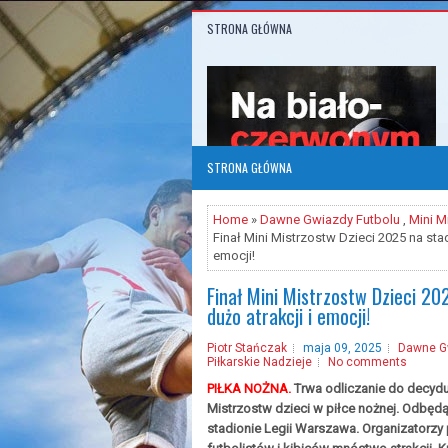
STRONA GŁÓWNA
STRONA GŁÓWNA
Home
»
Dawne Gwiazdy Futbolu
,
Mini M
Finał Mini Mistrzostw Dzieci 2025 na stad
emocji!
Finał Mini Mistrzostw Dzieci 202
dużo atrakcji i emocji!
Piotr Stańczak
maja 09, 2025
Dawne Gw
Piłkarskie Nadzieje
No comments
PIŁKA NOŻNA.
Trwa odliczanie do decydu
Mistrzostw dzieci w piłce nożnej. Odbęd
stadionie Legii Warszawa. Organizatorzy