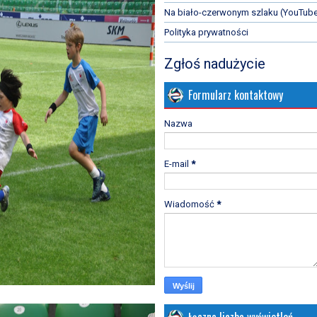
Na biało-czerwonym szlaku (YouTub
Polityka prywatności
Zgłoś nadużycie
Formularz kontaktowy
Nazwa
E-mail
*
Wiadomość
*
Łączna liczba wyświetleń