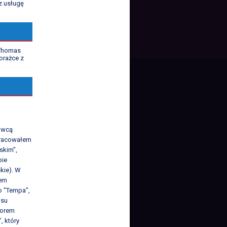
z usługę
 Thomas
orażce z
K
awcą
 Pracowałem
skim",
pie
kie). W
iem
o "Tempa",
isu
torem
, który