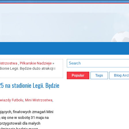
istrzostwa
,
Piłkarskie Nadzieje
»
ionie Legii. Będzie dużo atrakcji i
Popular
Tags
Blog Arc
5 na stadionie Legii. Będzie
iazdy Futbolu
,
Mini Mistrzostwa
,
jących, finałowych zmagań Mini
ą się one w sobotę 31 maja na
 przygotowali dla małych