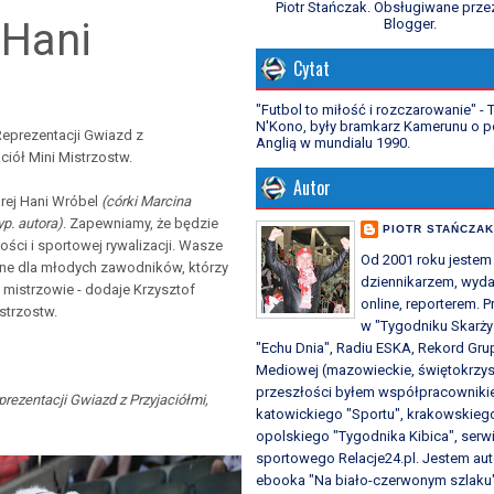
Piotr Stańczak. Obsługiwane prze
 Hani
Blogger
.
Cytat
"Futbol to miłość i rozczarowanie" -
N'Kono, były bramkarz Kamerunu o p
Reprezentacji Gwiazd z
Anglią w mundialu 1990.
ciół Mini Mistrzostw.
Autor
rej Hani Wróbel
(córki Marcina
yp. autora)
. Zapewniamy, że będzie
PIOTR STAŃCZA
ości i sportowej rywalizacji. Wasze
Od 2001 roku jestem
ne dla młodych zawodników, którzy
dziennikarzem, wyd
 mistrzowie - dodaje Krzysztof
online, reporterem.
strzostw.
w "Tygodniku Skarży
"Echu Dnia", Radiu ESKA, Rekord Gru
Mediowej (mazowieckie, świętokrzys
przeszłości byłem współpracownik
rezentacji Gwiazd z Przyjaciółmi,
katowickiego "Sportu", krakowskieg
opolskiego "Tygodnika Kibica", serw
sportowego Relacje24.pl. Jestem au
ebooka "Na biało-czerwonym szlaku"