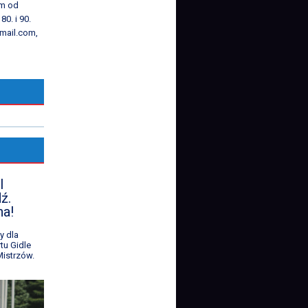
em od
80. i 90.
mail.com,
l
ź.
na!
y dla
tu Gidle
istrzów.