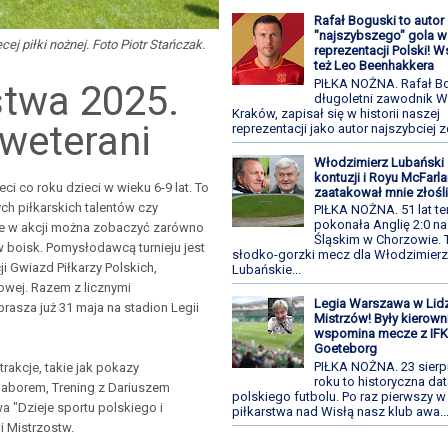
Rafał Boguski to autor
"najszybszego" gola w 
cej piłki nożnej. Foto Piotr Stańczak.
reprezentacji Polski! 
też Leo Beenhakkera
PIŁKA NOŻNA. Rafał Bo
stwa 2025.
długoletni zawodnik W
Kraków, zapisał się w historii naszej
 weterani
reprezentacji jako autor najszybciej z
Włodzimierz Lubański 
kontuzji i Royu McFarla
eci co roku dzieci w wieku 6-9 lat. To
zaatakował mnie złośl
h piłkarskich talentów czy
PIŁKA NOŻNA. 51 lat t
pokonała Anglię 2:0 na
zie w akcji można zobaczyć zarówno
Śląskim w Chorzowie. 
w boisk. Pomysłodawcą turnieju jest
słodko-gorzki mecz dla Włodzimier
i Gwiazd Piłkarzy Polskich,
Lubańskie...
owej. Razem z licznymi
Legia Warszawa w Lid
asza już 31 maja na stadion Legii
Mistrzów! Były kierown
wspomina mecze z IF
Goeteborg
PIŁKA NOŻNA. 23 sierp
trakcje, takie jak pokazy
roku to historyczna dat
 Gaborem, Trening z Dariuszem
polskiego futbolu. Po raz pierwszy w
a "Dzieje sportu polskiego i
piłkarstwa nad Wisłą nasz klub awa..
i Mistrzostw.