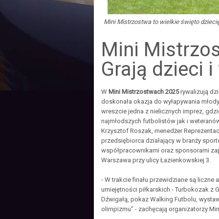
Mini Mistrzostwa to wielkie święto dziecię
Mini Mistrzo
Grają dzieci i
W
Mini Mistrzostwach 2025
rywalizują dzi
doskonała okazja do wyłapywania młodyc
wreszcie jedna z nielicznych imprez, gd
najmłodszych futbolistów jak i weteranó
Krzysztof Roszak, menedżer Reprezentacj
przedsiębiorca działający w branży sport
współpracownikami oraz sponsorami zapr
Warszawa przy ulicy Łazienkowskiej 3.
- W trakcie finału przewidziane są liczne a
umiejętności piłkarskich - Turbokozak z
Dźwigałą, pokaz Walking Futbolu, wystaw
olimpizmu" - zachęcają organizatorzy Min