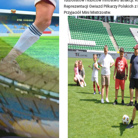
futbolistów i kibiców mnóstwo atrakcji. 
Reprezentacji Gwiazd Piłkarzy Polskich z
Przyjaciół Mini Mistrzostw.