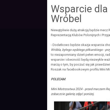
Wsparcie dla
Wróbel
Niewątpliwie dużą atrakcją będzie mecz 
Reprezentacją Klubów Polonijnych i Przyja
- Dodatkowo będzie okazja wsparcia cho
Wróbla, byłego sędziego piłkarskiego - prz
to niezapomniany dzień pełen emocji, rad
wsparcie i obecność będą niezwykle waż
marzą o tym, by poczuć się jak prawdziwi
Roszak na facebookowym profilu Mini Mi
POLECAM
:
Mini Mistrzostwa 2024 - przed meczem Rep
zobaczcie galerię zdjęć poniżej.