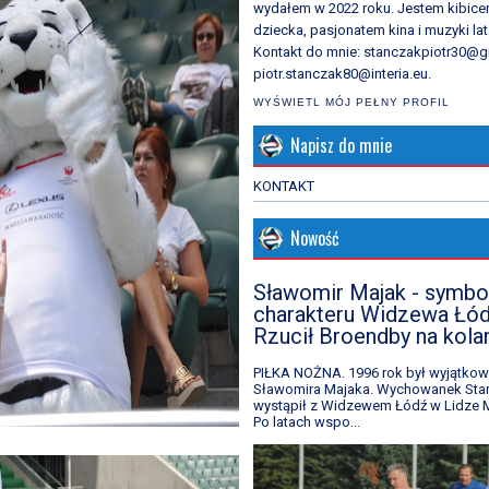
wydałem w 2022 roku. Jestem kibic
dziecka, pasjonatem kina i muzyki lat 
Kontakt do mnie: stanczakpiotr30@g
piotr.stanczak80@interia.eu.
WYŚWIETL MÓJ PEŁNY PROFIL
Napisz do mnie
KONTAKT
Nowość
Sławomir Majak - symbo
charakteru Widzewa Łód
Rzucił Broendby na kola
PIŁKA NOŻNA. 1996 rok był wyjątkow
Sławomira Majaka. Wychowanek Star
wystąpił z Widzewem Łódź w Lidze M
Po latach wspo...