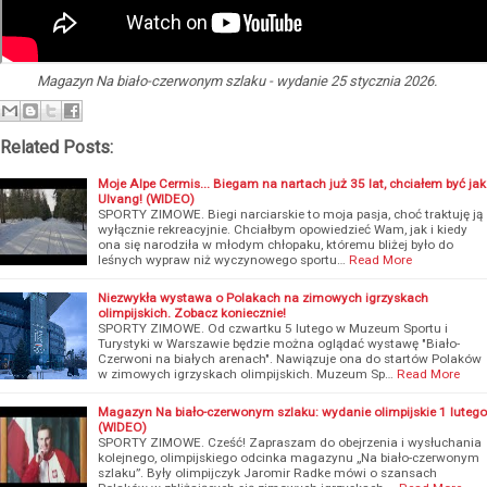
Magazyn Na biało-czerwonym szlaku - wydanie 25 stycznia 2026.
Related Posts:
Moje Alpe Cermis... Biegam na nartach już 35 lat, chciałem być jak
Ulvang! (WIDEO)
SPORTY ZIMOWE. Biegi narciarskie to moja pasja, choć traktuję ją
wyłącznie rekreacyjnie. Chciałbym opowiedzieć Wam, jak i kiedy
ona się narodziła w młodym chłopaku, któremu bliżej było do
leśnych wypraw niż wyczynowego sportu…
Read More
Niezwykła wystawa o Polakach na zimowych igrzyskach
olimpijskich. Zobacz koniecznie!
SPORTY ZIMOWE. Od czwartku 5 lutego w Muzeum Sportu i
Turystyki w Warszawie będzie można oglądać wystawę "Biało-
Czerwoni na białych arenach". Nawiązuje ona do startów Polaków
w zimowych igrzyskach olimpijskich. Muzeum Sp…
Read More
Magazyn Na biało-czerwonym szlaku: wydanie olimpijskie 1 lutego
(WIDEO)
SPORTY ZIMOWE. Cześć! Zapraszam do obejrzenia i wysłuchania
kolejnego, olimpijskiego odcinka magazynu „Na biało-czerwonym
szlaku”. Były olimpijczyk Jaromir Radke mówi o szansach