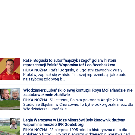
Rafał Boguski to autor "najszybszego" gola w historii
reprezentacji Polski! Wspomina też Leo Beenhakkera
PIŁKA NOŻNA. Rafał Boguski, długoletni zawodnik Wisły
Kraków, zapisał się w historii naszej reprezentacji jako autor
najszybciej zdobytej b...
Włodzimierz Lubański o swej kontuzji i Royu McFarlandzie: nie
zaatakował mnie złośliwie
PIŁKA NOŻNA. 51 lat temu, Polska pokonała Anglię 2:0 na
Stadionie Śląskim w Chorzowie. To był słodko-gorzki mecz dla
Włodzimierza Lubańskie...
Legia Warszawa w Lidze Mistrzów! Były kierownik drużyny
wspomina mecze z IFK Goeteborg
PIŁKA NOŻNA. 23 sierpnia 1995 roku to historyczna data dla
polskiego futbolu. Po raz pierwszy w dziejach piłkarstwa nad