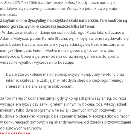
w Soczi 2014 na 1500 metrów - przyp. autora)
, kiedy nasze nadzieje
medalowe są naprawdę uzasadnione. Wszystko jednak zweryfikuje
olimpiada.
Zapytam o inne dyscypliny, na przykład skoki narciarskie. Tam nastroje są
nieco gorsze, wyniki słabsze niż jeszcze kilka lat temu.
- Widać, że w skokach dzieje się coś niedobrego. Przez lata, od czasów
Adama Małysza, potem Kamila Stocha, wyniki były świetne i wydawało się,
że to będzie trwać wiecznie, ale kryzysy zdarzają się każdemu, zarówno
nam jak Niemcom, Finom. Martwi mnie najbardziej to, że nie widać
następców. Obserwuję, że młodzież coraz mniej garnie się do sportu,
widząc ile wysiłku i wyrzeczeń to kosztuje.
Dzisiejsze pokolenie ma inne perspektywy; komputery, telefony oraz
internet skutecznie „zabijają” w młodych chęć do ciężkiego treningu
i mierzenia się z własnymi słabościami.
Ja "od małego" kochałem zimę i gdy tylko spadł pierwszy śnieg, od razu
wyciągałem łyżwy czy sanki, grałem z innymi w hokeja. Cóż, wtedy jednak
mieliśmy tylko dwa programy w telewizji i żadnych innych rozrywek. To
budowało charakter, którego dziś czasem brakuje. Nieprzypadkowo mocni
w konkurencjach zimowych są Skandynawowie, od dziecka przyzwyczajeni
do surowych warunków.