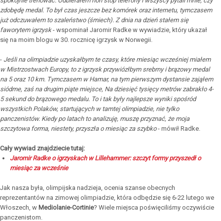
spokojnie trenować. Odbierałem non stop telefony i wszyscy pytali mnie, czy
zdobędę medal. To był czas jeszcze bez komórek oraz internetu, tymczasem
już odczuwałem to szaleństwo (śmiech). Z dnia na dzień stałem się
faworytem igrzysk
- wspominał Jaromir Radke w wywiadzie, który ukazał
się na moim blogu w 30. rocznicę igrzysk w Norwegii.
-
Jeśli na olimpiadzie uzyskałbym te czasy, które miesiąc wcześniej miałem
w Mistrzostwach Europy, to z igrzysk przywiózłbym srebrny i brązowy medal
na 5 oraz 10 km. Tymczasem w Hamar, na tym pierwszym dystansie zająłem
siódme, zaś na drugim piąte miejsce, Na dziesięć tysięcy metrów zabrakło 4-
5 sekund do brązowego medalu. To i tak były najlepsze wyniki spośród
wszystkich Polaków, startujących w tamtej olimpiadzie, nie tylko
panczenistów. Kiedy po latach to analizuję, muszę przyznać, że moja
szczytowa forma, niestety, przyszła o miesiąc za szybko
- mówił Radke.
Cały wywiad znajdziecie tutaj:
Jaromir Radke o igrzyskach w Lillehammer: szczyt formy przyszedł o
miesiąc za wcześnie
Jak nasza była, olimpijska nadzieja, ocenia szanse obecnych
reprezentantów na zimowej olimpiadzie, która odbędzie się 6-22 lutego we
Włoszech, w
Mediolanie-Cortinie
? Wiele miejsca poświęciliśmy oczywiście
panczenistom.