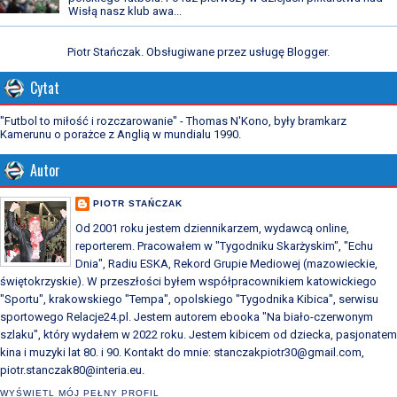
Wisłą nasz klub awa...
Piotr Stańczak. Obsługiwane przez usługę
Blogger
.
Cytat
"Futbol to miłość i rozczarowanie" - Thomas N'Kono, były bramkarz
Kamerunu o porażce z Anglią w mundialu 1990.
Autor
PIOTR STAŃCZAK
Od 2001 roku jestem dziennikarzem, wydawcą online,
reporterem. Pracowałem w "Tygodniku Skarżyskim", "Echu
Dnia", Radiu ESKA, Rekord Grupie Mediowej (mazowieckie,
świętokrzyskie). W przeszłości byłem współpracownikiem katowickiego
"Sportu", krakowskiego "Tempa", opolskiego "Tygodnika Kibica", serwisu
sportowego Relacje24.pl. Jestem autorem ebooka "Na biało-czerwonym
szlaku", który wydałem w 2022 roku. Jestem kibicem od dziecka, pasjonatem
kina i muzyki lat 80. i 90. Kontakt do mnie: stanczakpiotr30@gmail.com,
piotr.stanczak80@interia.eu.
WYŚWIETL MÓJ PEŁNY PROFIL