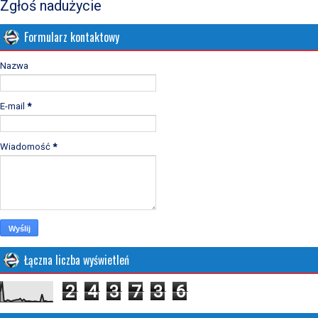
Zgłoś nadużycie
Formularz kontaktowy
Nazwa
E-mail
*
Wiadomość
*
Łączna liczba wyświetleń
2
4
3
7
3
6