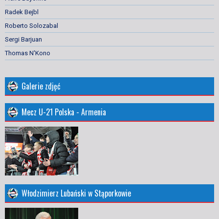
Radek Bejbl
Roberto Solozabal
Sergi Barjuan
Thomas N'Kono
Galerie zdjęć
Mecz U-21 Polska - Armenia
Włodzimierz Lubański w Stąporkowie