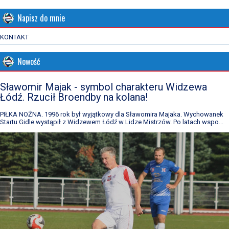
Napisz do mnie
KONTAKT
Nowość
Sławomir Majak - symbol charakteru Widzewa
Łódź. Rzucił Broendby na kolana!
PIŁKA NOŻNA. 1996 rok był wyjątkowy dla Sławomira Majaka. Wychowanek
Startu Gidle wystąpił z Widzewem Łódź w Lidze Mistrzów. Po latach wspo...