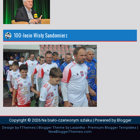
100-lecie Wisły Sandomierz
Copyright ©
2026
Na biało-czerwonym szlaku
| Powered by
Blogger
Design by
FThemes
| Blogger Theme by
Lasantha
-
Premium Blogger Templates
|
NewBloggerThemes.com