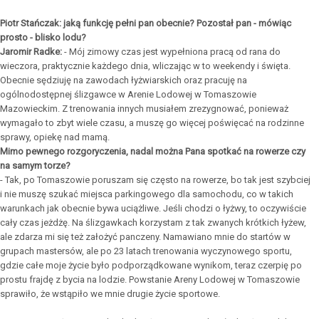
Piotr Stańczak: jaką funkcję pełni pan obecnie? Pozostał pan - mówiąc
prosto - blisko lodu?
Jaromir Radke:
- Mój zimowy czas jest wypełniona pracą od rana do
wieczora, praktycznie każdego dnia, wliczając w to weekendy i święta.
Obecnie sędziuję na zawodach łyżwiarskich oraz pracuję na
ogólnodostępnej ślizgawce w Arenie Lodowej w Tomaszowie
Mazowieckim. Z trenowania innych musiałem zrezygnować, ponieważ
wymagało to zbyt wiele czasu, a muszę go więcej poświęcać na rodzinne
sprawy, opiekę nad mamą.
Mimo pewnego rozgoryczenia, nadal można Pana spotkać na rowerze czy
na samym torze?
- Tak, po Tomaszowie poruszam się często na rowerze, bo tak jest szybciej
i nie muszę szukać miejsca parkingowego dla samochodu, co w takich
warunkach jak obecnie bywa uciążliwe. Jeśli chodzi o łyżwy, to oczywiście
cały czas jeżdżę. Na ślizgawkach korzystam z tak zwanych krótkich łyżew,
ale zdarza mi się też założyć panczeny. Namawiano mnie do startów w
grupach mastersów, ale po 23 latach trenowania wyczynowego sportu,
gdzie całe moje życie było podporządkowane wynikom, teraz czerpię po
prostu frajdę z bycia na lodzie. Powstanie Areny Lodowej w Tomaszowie
sprawiło, że wstąpiło we mnie drugie życie sportowe.