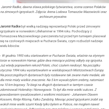
Jaromir Radke, dawna sława polskiego łyżwiarstwa, ocena szanse Polaków
na zimowych igrzyskach. Zdjęcia: Arena Lodowa Tomaszów Mazowiecki oraz
archiwum prywatne.
Jaromir Radke
był wielką nadzieją reprezentacji Polski przed zimowymi
igrzyskami w norweskim Lillehammer w 1994 roku. Pochodzący z
Tomaszowa Mazowieckiego panczenista tuż przed tym turniejem plasował
się na czołowych miejscach w Pucharze Świata, czym rozbudził nadzieje
wielu kibiców.
-
W grudniu 1993 roku startowałem w Pucharze Świata, właśnie na słynnym
torze w norweskim Hamar, gdzie dwa miesiące później odbyły się igrzyska.
Już wtedy poprawiłem rekord Polski, choć czułem niedosyt. Na początku
stycznia 1994 roku wystartowałem w wielobojowych Mistrzostwach Europy.
Na poszczególnych dystansach były rozdawane tak zwane małe medale, ale
dla mnie miały wielkie znaczenie. Na 5 km wywalczyłem srebrny, natomiast
na 10 km brązowy. Te biegi na długich dystansach w tamtym czasie
zdominowali Holendrzy i Norwegowie. To był dla mnie wielki sukces. Z
powodzeniem rywalizowałem z wielkimi mistrzami - Johannem Olavem
Kossem, Rintje Ritsmą, Falko Zandstrą. Miesiąc przed igrzyskami zrobił się
wokół mnie wielki szum! Kiedy tylko byłem w Polsce, nie mogłem nawet