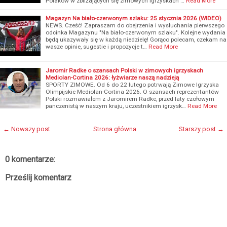
Polaków w zbliżających się zimowych igrzyskach …
Read More
Magazyn Na biało-czerwonym szlaku: 25 stycznia 2026 (WIDEO)
NEWS. Cześć! Zapraszam do obejrzenia i wysłuchania pierwszego
odcinka Magazynu "Na biało-czerwonym szlaku". Kolejne wydania
będą ukazywały się w każdą niedzielę! Gorąco polecam, czekam na
wasze opinie, sugestie i propozycje t…
Read More
Jaromir Radke o szansach Polski w zimowych igrzyskach
Mediolan-Cortina 2026: łyżwiarze naszą nadzieją
SPORTY ZIMOWE. Od 6 do 22 lutego potrwają Zimowe Igrzyska
Olimpijskie Mediolan-Cortina 2026. O szansach reprezentantów
Polski rozmawiałem z Jaromirem Radke, przed laty czołowym
panczenistą w naszym kraju, uczestnikiem igrzysk…
Read More
← Nowszy post
Strona główna
Starszy post →
0 komentarze:
Prześlij komentarz