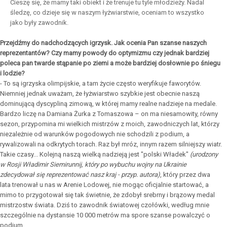
Cieszę się, że mamy taki obiekt i że trenuje tu tyle młodzieży. Nadal
śledzę, co dzieje się w naszym łyżwiarstwie, oceniam to wszystko
jako były zawodnik.
Przejdźmy do nadchodzących igrzysk. Jak ocenia Pan szanse naszych
reprezentantów? Czy mamy powody do optymizmu czy jednak bardziej
poleca pan twarde stąpanie po ziemi a może bardziej dosłownie po śniegu
i lodzie?
- To są igrzyska olimpijskie, a tam życie często weryfikuje faworytów.
Niemniej jednak uważam, że łyżwiarstwo szybkie jest obecnie naszą
dominującą dyscypliną zimową, w której mamy realne nadzieje na medale.
Bardzo liczę na Damiana Żurka z Tomaszowa – on ma niesamowity, równy
sezon, przypomina mi wielkich mistrzów z moich, zawodniczych lat, którzy
niezależnie od warunków pogodowych nie schodzili z podium, a
rywalizowali na odkrytych torach. Raz był mróz, innym razem silniejszy wiatr.
Takie czasy... Kolejną naszą wielką nadzieją jest "polski Władek"
(urodzony
w Rosji Władimir Siemirunnij, który po wybuchu wojny na Ukrainie
zdecydował się reprezentować nasz kraj - przyp. autora)
, który przez dwa
lata trenował u nas w Arenie Lodowej, nie mogąc oficjalnie startować, a
mimo to przygotował się tak świetnie, że zdobył srebrny i brązowy medal
mistrzostw świata. Dziś to zawodnik światowej czołówki, według mnie
szczególnie na dystansie 10 000 metrów ma spore szanse powalczyć o
podium.