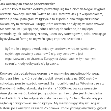
Jak ocenia pan szanse panczenistek?
- Wśród kobiet bardzo dobrze prezentuje się Kaja Ziomek-Nogal, wygrała
ostatnie zawody Pucharu Świata na 5000 metrów. Jak już wspomniałem,
trzeba jednak pamiętać, że igrzyska to zupełnie inna ranga niż Puchar
Świata czy mistrzostwa Europy, które ostatnio odbyły się w Tomaszowie
Mazowieckim. Bywają one jednak słabiej obsadzone, bo najlepsi
zawodnicy, jak Holendrzy, Niemcy, Czesi czy Norwegowie, odpuszczają je,
by szykować formę na najważniejszą imprezę czterolecia.
Być może z tego powodu międzynarodowe władze łyżwiarstwa
szybkiego powinny zastanowić się, czy sensowne jest
organizowanie mistrzostw Europy na dystansach w tym samym
sezonie, kiedy odbywają się igrzyska.
Konkurencja będzie teraz ogromna – mamy niesamowitego Norwega
Sandera Eitrema, który ostatnio pobił rekord świata na 5000 metrów,
schodząc poniżej sześciu sekund. Są mocni Holendrzy, Włosi na czele z
Davidem Ghiotto, rekordzistą świata na 10000 metrów czy wreszcie
Amerykanie, wśród kobiet jedną z głównych faworytek jest Holenderka
Femke Kok. Ona też odpuściła ostatnie zawody Pucharu Świata, aby jak
najlepiej przygotować się do igrzysk. My mamy drugą taką sytuację w
historii, po świetnych czasach Zbigniewa Bródki
(złotego medalisty igrzysk