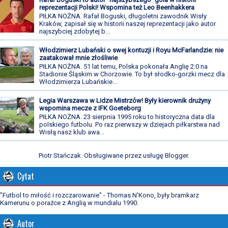
reprezentacji Polski! Wspomina też Leo Beenhakkera
PIŁKA NOŻNA. Rafał Boguski, długoletni zawodnik Wisły
Kraków, zapisał się w historii naszej reprezentacji jako autor
najszybciej zdobytej b...
Włodzimierz Lubański o swej kontuzji i Royu McFarlandzie: nie
zaatakował mnie złośliwie
PIŁKA NOŻNA. 51 lat temu, Polska pokonała Anglię 2:0 na
Stadionie Śląskim w Chorzowie. To był słodko-gorzki mecz dla
Włodzimierza Lubańskie...
Legia Warszawa w Lidze Mistrzów! Były kierownik drużyny
wspomina mecze z IFK Goeteborg
PIŁKA NOŻNA. 23 sierpnia 1995 roku to historyczna data dla
polskiego futbolu. Po raz pierwszy w dziejach piłkarstwa nad
Wisłą nasz klub awa...
Piotr Stańczak. Obsługiwane przez usługę
Blogger
.
Cytat
"Futbol to miłość i rozczarowanie" - Thomas N'Kono, były bramkarz
Kamerunu o porażce z Anglią w mundialu 1990.
Autor