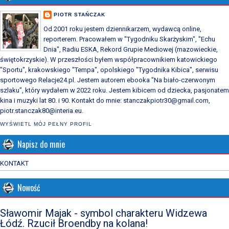
PIOTR STAŃCZAK
Od 2001 roku jestem dziennikarzem, wydawcą online,
reporterem. Pracowałem w "Tygodniku Skarżyskim", "Echu
Dnia", Radiu ESKA, Rekord Grupie Mediowej (mazowieckie,
świętokrzyskie). W przeszłości byłem współpracownikiem katowickiego
"Sportu", krakowskiego "Tempa", opolskiego "Tygodnika Kibica", serwisu
sportowego Relacje24.pl. Jestem autorem ebooka "Na biało-czerwonym
szlaku", który wydałem w 2022 roku. Jestem kibicem od dziecka, pasjonatem
kina i muzyki lat 80. i 90. Kontakt do mnie: stanczakpiotr30@gmail.com,
piotr.stanczak80@interia.eu.
WYŚWIETL MÓJ PEŁNY PROFIL
Napisz do mnie
KONTAKT
Nowość
Sławomir Majak - symbol charakteru Widzewa
Łódź. Rzucił Broendby na kolana!