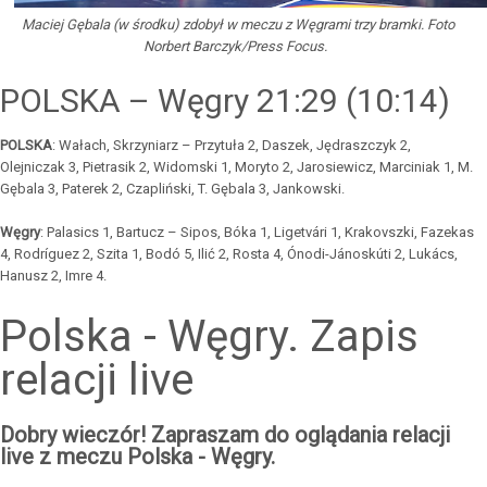
Maciej Gębala (w środku) zdobył w meczu z Węgrami trzy bramki. Foto
Norbert Barczyk/Press Focus.
POLSKA – Węgry 21:29 (10:14)
POLSKA
: Wałach, Skrzyniarz – Przytuła 2, Daszek, Jędraszczyk 2,
Olejniczak 3, Pietrasik 2, Widomski 1, Moryto 2, Jarosiewicz, Marciniak 1, M.
Gębala 3, Paterek 2, Czapliński, T. Gębala 3, Jankowski.
Węgry
: Palasics 1, Bartucz – Sipos, Bóka 1, Ligetvári 1, Krakovszki, Fazekas
4, Rodríguez 2, Szita 1, Bodó 5, Ilić 2, Rosta 4, Ónodi-Jánoskúti 2, Lukács,
Hanusz 2, Imre 4.
Polska - Węgry. Zapis
relacji live
Dobry wieczór! Zapraszam do oglądania relacji
live z meczu Polska - Węgry.