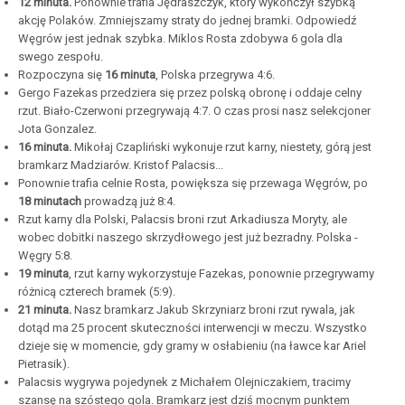
12 minuta.
Ponownie trafia Jędraszczyk, który wykończył szybką
akcję Polaków. Zmniejszamy straty do jednej bramki. Odpowiedź
Węgrów jest jednak szybka. Miklos Rosta zdobywa 6 gola dla
swego zespołu.
Rozpoczyna się
16 minuta
, Polska przegrywa 4:6.
Gergo Fazekas przedziera się przez polską obronę i oddaje celny
rzut. Biało-Czerwoni przegrywają 4:7. O czas prosi nasz selekcjoner
Jota Gonzalez.
16 minuta.
Mikołaj Czapliński wykonuje rzut karny, niestety, górą jest
bramkarz Madziarów. Kristof Palacsis...
Ponownie trafia celnie Rosta, powiększa się przewaga Węgrów, po
18 minutach
prowadzą już 8:4.
Rzut karny dla Polski, Palacsis broni rzut Arkadiusza Moryty, ale
wobec dobitki naszego skrzydłowego jest już bezradny. Polska -
Węgry 5:8.
19 minuta
, rzut karny wykorzystuje Fazekas, ponownie przegrywamy
różnicą czterech bramek (5:9).
21 minuta.
Nasz bramkarz Jakub Skrzyniarz broni rzut rywala, jak
dotąd ma 25 procent skuteczności interwencji w meczu. Wszystko
dzieje się w momencie, gdy gramy w osłabieniu (na ławce kar Ariel
Pietrasik).
Palacsis wygrywa pojedynek z Michałem Olejniczakiem, tracimy
szansę na szóstego gola. Bramkarz jest dziś mocnym punktem