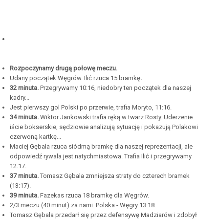
Rozpoczynamy drugą połowę meczu.
Udany początek Węgrów. Ilić rzuca 15 bramkę
.
32 minuta.
Przegrywamy 10:16, niedobry ten początek dla naszej
kadry...
Jest pierwszy gol Polski po przerwie, trafia Moryto, 11:16.
34 minuta.
Wiktor Jankowski trafia ręką w twarz Rosty. Uderzenie
iście bokserskie, sędziowie analizują sytuację i pokazują Polakowi
czerwoną kartkę...
Maciej Gębala rzuca siódmą bramkę dla naszej reprezentacji, ale
odpowiedź rywala jest natychmiastowa. Trafia Ilić i przegrywamy
12:17.
37 minuta.
Tomasz Gębala zmniejsza straty do czterech bramek
(13:17).
39 minuta.
Fazekas rzuca 18 bramkę dla Węgrów.
2/3 meczu (40 minut) za nami. Polska - Węgry 13:18.
Tomasz Gębala przedarł się przez defensywę Madziarów i zdobył