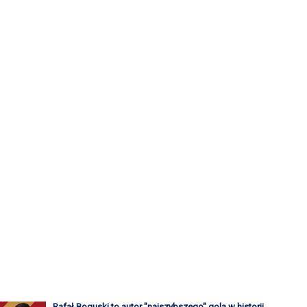
Rafał Boguski to autor "najszybszego" gola w historii