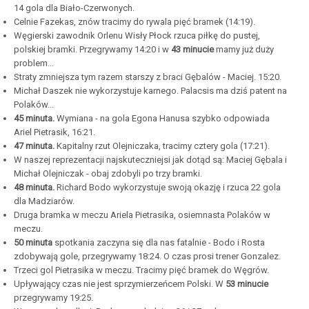
14 gola dla Biało-Czerwonych.
Celnie Fazekas, znów tracimy do rywala pięć bramek (14:19).
Węgierski zawodnik Orlenu Wisły Płock rzuca piłkę do pustej,
polskiej bramki. Przegrywamy 14:20 i w
43 minucie
mamy już duży
problem...
Straty zmniejsza tym razem starszy z braci Gębalów - Maciej. 15:20.
Michał Daszek nie wykorzystuje karnego. Palacsis ma dziś patent na
Polaków...
45 minuta.
Wymiana - na gola Egona Hanusa szybko odpowiada
Ariel Pietrasik, 16:21.
47 minuta.
Kapitalny rzut Olejniczaka, tracimy cztery gola (17:21).
W naszej reprezentacji najskuteczniejsi jak dotąd są: Maciej Gębala i
Michał Olejniczak - obaj zdobyli po trzy bramki.
48 minuta.
Richard Bodo wykorzystuje swoją okazję i rzuca 22 gola
dla Madziarów.
Druga bramka w meczu Ariela Pietrasika, osiemnasta Polaków w
meczu.
50 minuta
spotkania zaczyna się dla nas fatalnie - Bodo i Rosta
zdobywają gole, przegrywamy 18:24. O czas prosi trener Gonzalez.
Trzeci gol Pietrasika w meczu. Tracimy pięć bramek do Węgrów.
Upływający czas nie jest sprzymierzeńcem Polski. W
53 minucie
przegrywamy 19:25.