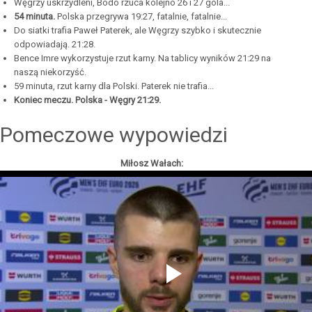
Węgrzy uskrzydleni, Bodo rzuca kolejno 26 i 27 gola...
54 minuta.
Polska przegrywa 19:27, fatalnie, fatalnie...
Do siatki trafia Paweł Paterek, ale Węgrzy szybko i skutecznie
odpowiadają. 21:28.
Bence Imre wykorzystuje rzut karny. Na tablicy wyników 21:29 na
naszą niekorzyść.
59 minuta, rzut karny dla Polski. Paterek nie trafia...
Koniec meczu. Polska - Węgry 21:29.
Pomeczowe wypowiedzi
Miłosz Wałach: