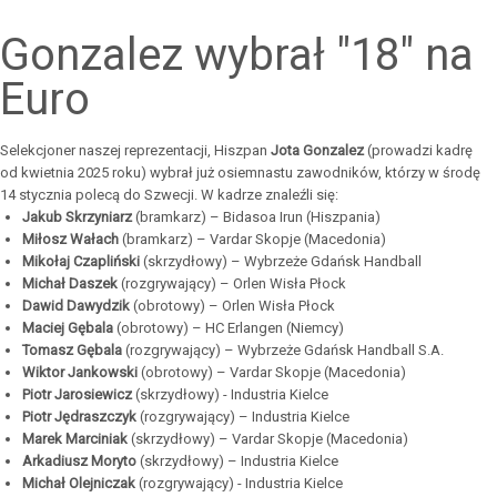
Gonzalez wybrał "18" na
Euro
Selekcjoner naszej reprezentacji, Hiszpan
Jota Gonzalez
(prowadzi kadrę
od kwietnia 2025 roku) wybrał już osiemnastu zawodników, którzy w środę
14 stycznia polecą do Szwecji. W kadrze znaleźli się:
Jakub Skrzyniarz
(bramkarz) – Bidasoa Irun (Hiszpania)
Miłosz Wałach
(bramkarz) – Vardar Skopje (Macedonia)
Mikołaj Czapliński
(skrzydłowy) – Wybrzeże Gdańsk Handball
Michał Daszek
(rozgrywający) – Orlen Wisła Płock
Dawid Dawydzik
(obrotowy)
– Orlen Wisła Płock
Maciej Gębala
(obrotowy) – HC Erlangen (Niemcy)
Tomasz Gębala
(rozgrywający) – Wybrzeże Gdańsk Handball S.A.
Wiktor Jankowski
(obrotowy) – Vardar Skopje (Macedonia)
Piotr Jarosiewicz
(skrzydłowy) - Industria Kielce
Piotr Jędraszczyk
(rozgrywający) – Industria Kielce
Marek Marciniak
(skrzydłowy) – Vardar Skopje (Macedonia)
Arkadiusz Moryto
(skrzydłowy) – Industria Kielce
Michał Olejniczak
(rozgrywający) - Industria Kielce