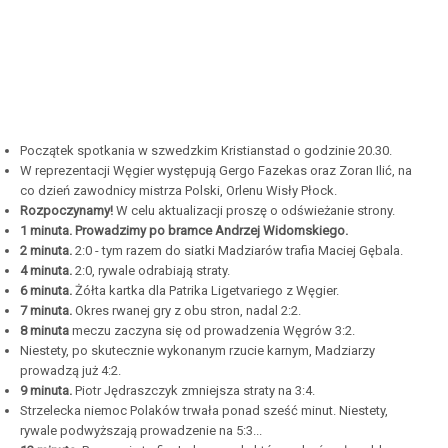
Początek spotkania w szwedzkim Kristianstad o godzinie 20.30.
W reprezentacji Węgier występują Gergo Fazekas oraz Zoran Ilić, na
co dzień zawodnicy mistrza Polski, Orlenu Wisły Płock.
Rozpoczynamy!
W celu aktualizacji proszę o odświeżanie strony.
1 minuta. Prowadzimy po bramce Andrzej Widomskiego.
2 minuta.
2:0 - tym razem do siatki Madziarów trafia Maciej Gębala.
4 minuta.
2:0, rywale odrabiają straty.
6 minuta.
Żółta kartka dla Patrika Ligetvariego z Węgier.
7 minuta.
Okres rwanej gry z obu stron, nadal 2:2.
8 minuta
meczu zaczyna się od prowadzenia Węgrów 3:2.
Niestety, po skutecznie wykonanym rzucie karnym, Madziarzy
prowadzą już 4:2.
9 minuta.
Piotr Jędraszczyk zmniejsza straty na 3:4.
Strzelecka niemoc Polaków trwała ponad sześć minut. Niestety,
rywale podwyższają prowadzenie na 5:3...