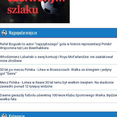
Najpopularniejsze
Rafał Boguski to autor "najszybszego" gola w historii reprezentacji Polski!
Wspomina też Leo Beenhakkera
Włodzimierz Lubański o swej kontuzji i Royu McFarlandzie: nie zaatakował
mnie złośliwie
30 lat po meczu Polska - Litwa w Brzeszczach. Walka ze śniegiem i jedyny
gol "Świra"
Mecz Polska - Łotwa w Iławie 30 lat temu był wielkim świętem. Na stadionie
zasiadło ponad 12 tysięcy widzów
Dawne gwiazdy futbolu uświetnią 100-lecie Klubu Sportowego Warka. Będzie
wielka feta
Kategorie