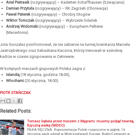
Ariel Pietrasik
(rozgrywający) – Kadetten Schaffhausen (Szwajcaria)
Damian Przytuła
(rozgrywający) – RK Zagrzeb (Chorwacja)
Paweł Paterek
(rozgrywający) – Chrobry Głogów
Wiktor Tomczak
(rozgrywający) – Wybrzeże Gdańsk
Andrzej Widomski
(rozgrywający) – Europharm Pellister
(Macedonia)
Jota Gonzalez poinformował, że nie zabierze na turniej bramkarza Marcela
Jastrzębskiego oraz Sebastiana Kaczora, którzy trenowali w szerokiej
kadrze w czasie zgrupowania w Cetniewie.
W kolejnych meczach grupowych Polska zagra z:
Islandią
(18 stycznia, godzina 18.00),
Włochami
(20 stycznia, 18.00).
PIOTR STAŃCZAK
Related Posts:
Tomasz Gębala przed meczem z Węgrami: musimy podjąć twardą,
fizyczną walkę (WIDEO)
PIŁKA RĘCZNA. Reprezentacja Polski rozpocznie w piątek, 16
stycznia swój udział w Mistrzostwach Europy. Biało-Czerwoni w