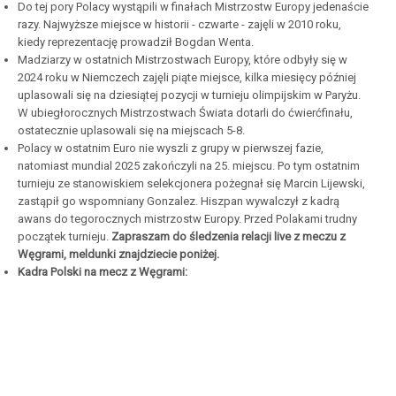
Do tej pory Polacy wystąpili w finałach Mistrzostw Europy jedenaście
razy. Najwyższe miejsce w historii - czwarte - zajęli w 2010 roku,
kiedy reprezentację prowadził Bogdan Wenta.
Madziarzy w ostatnich Mistrzostwach Europy, które odbyły się w
2024 roku w Niemczech zajęli piąte miejsce, kilka miesięcy później
uplasowali się na dziesiątej pozycji w turnieju olimpijskim w Paryżu.
W ubiegłorocznych Mistrzostwach Świata dotarli do ćwierćfinału,
ostatecznie uplasowali się na miejscach 5-8.
Polacy w ostatnim Euro nie wyszli z grupy w pierwszej fazie,
natomiast mundial 2025 zakończyli na 25. miejscu. Po tym ostatnim
turnieju ze stanowiskiem selekcjonera pożegnał się Marcin Lijewski,
zastąpił go wspomniany Gonzalez. Hiszpan wywalczył z kadrą
awans do tegorocznych mistrzostw Europy. Przed Polakami trudny
początek turnieju.
Zapraszam do śledzenia relacji live z meczu z
Węgrami, meldunki znajdziecie poniżej.
Kadra Polski na mecz z Węgrami: