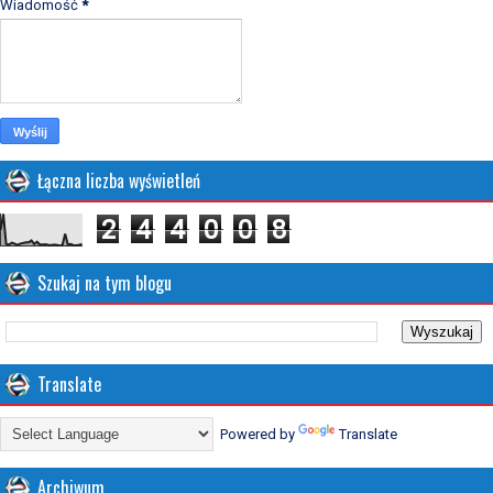
Wiadomość
*
Łączna liczba wyświetleń
2
4
4
0
0
8
Szukaj na tym blogu
Translate
Powered by
Translate
Archiwum