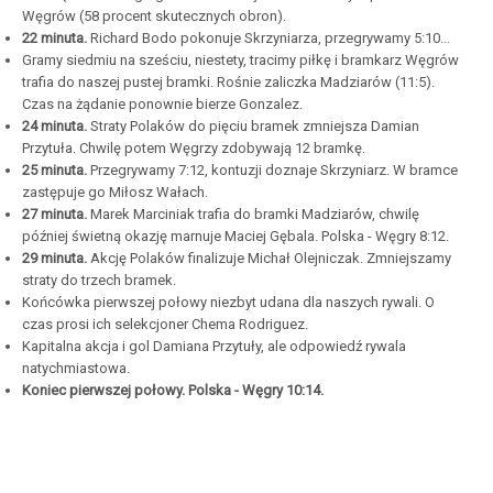
Węgrów (58 procent skutecznych obron).
22 minuta.
Richard Bodo pokonuje Skrzyniarza, przegrywamy 5:10...
Gramy siedmiu na sześciu, niestety, tracimy piłkę i bramkarz Węgrów
trafia do naszej pustej bramki. Rośnie zaliczka Madziarów (11:5).
Czas na żądanie ponownie bierze Gonzalez.
24 minuta.
Straty Polaków do pięciu bramek zmniejsza Damian
Przytuła. Chwilę potem Węgrzy zdobywają 12 bramkę.
25 minuta.
Przegrywamy 7:12, kontuzji doznaje Skrzyniarz. W bramce
zastępuje go Miłosz Wałach.
27 minuta.
Marek Marciniak trafia do bramki Madziarów, chwilę
później świetną okazję marnuje Maciej Gębala. Polska - Węgry 8:12.
29 minuta.
Akcję Polaków finalizuje Michał Olejniczak. Zmniejszamy
straty do trzech bramek.
Końcówka pierwszej połowy niezbyt udana dla naszych rywali. O
czas prosi ich selekcjoner Chema Rodriguez.
Kapitalna akcja i gol Damiana Przytuły, ale odpowiedź rywala
natychmiastowa.
Koniec pierwszej połowy. Polska - Węgry 10:14.