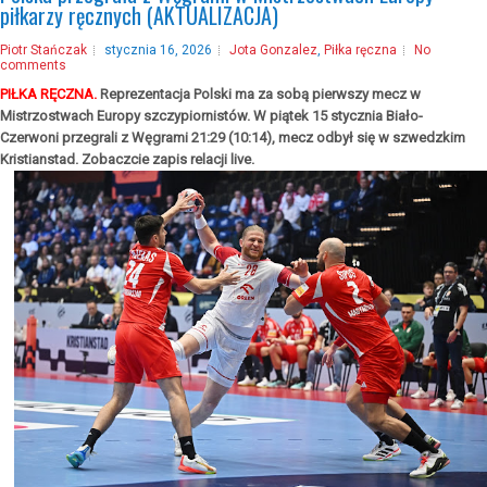
piłkarzy ręcznych (AKTUALIZACJA)
Piotr Stańczak
stycznia 16, 2026
Jota Gonzalez
,
Piłka ręczna
No
comments
PIŁKA RĘCZNA.
Reprezentacja Polski ma za sobą pierwszy mecz w
Mistrzostwach Europy szczypiornistów. W piątek 15 stycznia Biało-
Czerwoni przegrali z Węgrami 21:29 (10:14), mecz odbył się w szwedzkim
Kristianstad. Zobaczcie zapis relacji live.