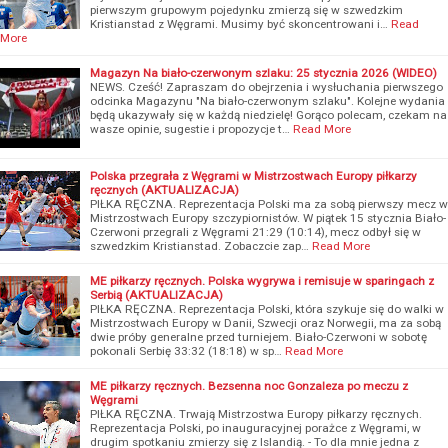
pierwszym grupowym pojedynku zmierzą się w szwedzkim
Kristianstad z Węgrami. Musimy być skoncentrowani i…
Read
More
Magazyn Na biało-czerwonym szlaku: 25 stycznia 2026 (WIDEO)
NEWS. Cześć! Zapraszam do obejrzenia i wysłuchania pierwszego
odcinka Magazynu "Na biało-czerwonym szlaku". Kolejne wydania
będą ukazywały się w każdą niedzielę! Gorąco polecam, czekam na
wasze opinie, sugestie i propozycje t…
Read More
Polska przegrała z Węgrami w Mistrzostwach Europy piłkarzy
ręcznych (AKTUALIZACJA)
PIŁKA RĘCZNA. Reprezentacja Polski ma za sobą pierwszy mecz w
Mistrzostwach Europy szczypiornistów. W piątek 15 stycznia Biało-
Czerwoni przegrali z Węgrami 21:29 (10:14), mecz odbył się w
szwedzkim Kristianstad. Zobaczcie zap…
Read More
ME piłkarzy ręcznych. Polska wygrywa i remisuje w sparingach z
Serbią (AKTUALIZACJA)
PIŁKA RĘCZNA. Reprezentacja Polski, która szykuje się do walki w
Mistrzostwach Europy w Danii, Szwecji oraz Norwegii, ma za sobą
dwie próby generalne przed turniejem. Biało-Czerwoni w sobotę
pokonali Serbię 33:32 (18:18) w sp…
Read More
ME piłkarzy ręcznych. Bezsenna noc Gonzaleza po meczu z
Węgrami
PIŁKA RĘCZNA. Trwają Mistrzostwa Europy piłkarzy ręcznych.
Reprezentacja Polski, po inauguracyjnej porażce z Węgrami, w
drugim spotkaniu zmierzy się z Islandią. - To dla mnie jedna z