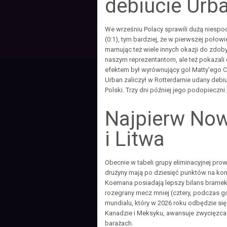
debiucie Urb
We wrześniu Polacy sprawili dużą niespod
(0:1), tym bardziej, że w pierwszej poło
marnując też wiele innych okazji do zdob
naszym reprezentantom, ale też pokazali
efektem był wyrównujący gol Matty'ego 
Urban zaliczył w Rotterdamie udany debiut
Polski. Trzy dni później jego podopieczni
Najpierw Now
i Litwa
Obecnie w tabeli grupy eliminacyjnej pro
drużyny mają po dziesięć punktów na kon
Koemana posiadają lepszy bilans bramek
rozegrany mecz mniej (cztery, podczas gd
mundialu, który w 2026 roku odbędzie si
Kanadzie i Meksyku, awansuje zwycięzca 
barażach.