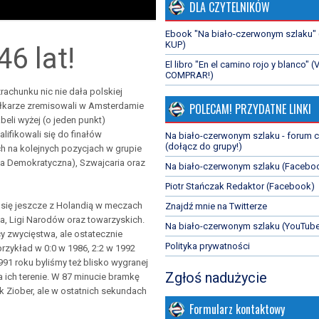
DLA CZYTELNIKÓW
Ebook "Na biało-czerwonym szlaku"
KUP)
6 lat!
El libro "En el camino rojo y blanco" (
COMPRAR!)
chunku nic nie dała polskiej
POLECAM! PRZYDATNE LINKI
piłkarze zremisowali w Amsterdamie
beli wyżej (o jeden punkt)
alifikowali się do finałów
Na biało-czerwonym szlaku - forum 
(dołącz do grupy!)
ch na kolejnych pozycjach w grupie
ka Demokratyczna), Szwajcaria oraz
Na biało-czerwonym szlaku (Facebo
Piotr Stańczak Redaktor (Facebook)
i się jeszcze z Holandią w meczach
Znajdź mnie na Twitterze
ta, Ligi Narodów oraz towarzyskich.
Na biało-czerwonym szlaku (YouTub
cy zwycięstwa, ale ostatecznie
Polityka prywatności
rzykład w 0:0 w 1986, 2:2 w 1992
991 roku byliśmy też blisko wygranej
Zgłoś nadużycie
 ich terenie. W 87 minucie bramkę
ek Ziober, ale w ostatnich sekundach
Formularz kontaktowy