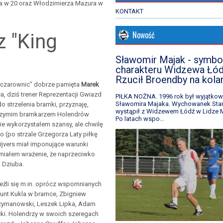
ka w 20 oraz Włodzimierza Mazura w
KONTAKT
Nowość
 "King
Sławomir Majak - symbo
charakteru Widzewa Łód
Rzucił Broendby na kola
 czarownic" dobrze pamięta
Marek
, dziś trener Reprezentacji Gwiazd
PIŁKA NOŻNA. 1996 rok był wyjątkow
Sławomira Majaka. Wychowanek Star
do strzelenia bramki, przyznaję,
wystąpił z Widzewem Łódź w Lidze M
brzymim bramkarzem Holendrów
Po latach wspo...
nie wykorzystałem szansy, ale chwilę
 (po strzale Grzegorza Laty piłkę
rijvers miał imponujące warunki
miałem wrażenie, że naprzeciwko
k Dziuba.
leźli się m.in. oprócz wspomnianych
munt Kukla w bramce, Zbigniew
zymanowski, Leszek Lipka, Adam
cki. Holendrzy w swoich szeregach