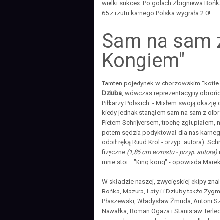
wielki sukces. Po golach Zbigniewa Boń
65 z rzutu karnego Polska wygrała 2:0!
Sam na sam z
Kongiem"
Tamten pojedynek w chorzowskim "kotle
Dziuba
, wówczas reprezentacyjny obrońca
Piłkarzy Polskich. - Miałem swoją okazję 
kiedy jednak stanąłem sam na sam z ol
Pietem Schrijversem, trochę zgłupiałem, 
potem sędzia podyktował dla nas karnego
odbił ręką Ruud Krol - przyp. autora). Sch
fizyczne
(1,86 cm wzrostu - przyp. autora)
mnie stoi... "King kong" - opowiada Mare
W składzie naszej, zwycięskiej ekipy zna
Bońka, Mazura, Laty i i Dziuby także Zyg
Płaszewski, Władysław Żmuda, Antoni S
Nawałka, Roman Ogaza i Stanisław Terle