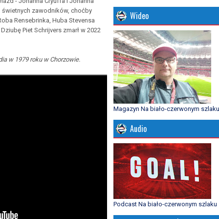
wiazd - Johanna Cryuffa i Johanna
ych świetnych zawodników, choćby
Wideo
, Roba Rensebrinka, Huba Stevensa
Dziubę Piet Schrijvers zmarł w 2022
ndia w 1979 roku w Chorzowie.
Magazyn Na biało-czerwonym szlak
Audio
Podcast Na biało-czerwonym szlaku