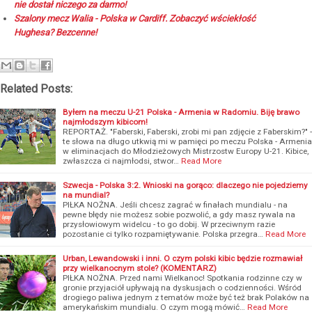
nie dostał niczego za darmo!
Szalony mecz Walia - Polska w Cardiff. Zobaczyć wściekłość
Hughesa? Bezcenne!
Related Posts:
Byłem na meczu U-21 Polska - Armenia w Radomiu. Biję brawo
najmłodszym kibicom!
REPORTAŻ. "Faberski, Faberski, zrobi mi pan zdjęcie z Faberskim?" -
te słowa na długo utkwią mi w pamięci po meczu Polska - Armenia
w eliminacjach do Młodzieżowych Mistrzostw Europy U-21. Kibice,
zwłaszcza ci najmłodsi, stwor…
Read More
Szwecja - Polska 3:2. Wnioski na gorąco: dlaczego nie pojedziemy
na mundial?
PIŁKA NOŻNA. Jeśli chcesz zagrać w finałach mundialu - na
pewne błędy nie możesz sobie pozwolić, a gdy masz rywala na
przysłowiowym widelcu - to go dobij. W przeciwnym razie
pozostanie ci tylko rozpamiętywanie. Polska przegra…
Read More
Urban, Lewandowski i inni. O czym polski kibic będzie rozmawiał
przy wielkanocnym stole? (KOMENTARZ)
PIŁKA NOŻNA. Przed nami Wielkanoc! Spotkania rodzinne czy w
gronie przyjaciół upływają na dyskusjach o codzienności. Wśród
drogiego paliwa jednym z tematów może być też brak Polaków na
amerykańskim mundialu. O czym mogą mówić…
Read More