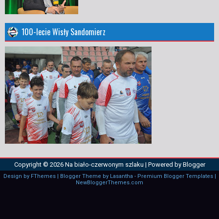
100-lecie Wisły Sandomierz
Copyright ©
2026
Na biało-czerwonym szlaku
| Powered by
Blogger
Design by
FThemes
| Blogger Theme by
Lasantha
-
Premium Blogger Templates
|
NewBloggerThemes.com