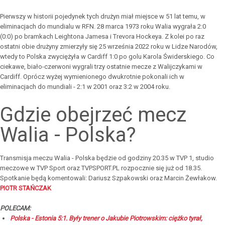
Pierwszy w historii pojedynek tych drużyn miał miejsce w 51 lat temu, w
eliminacjach do mundialu w RFN. 28 marca 1973 roku Walia wygrała 2:0
(0:0) po bramkach Leightona Jamesa i Trevora Hockeya. Z kolei po raz
ostatni obie drużyny zmierzyły się 25 września 2022 roku w Lidze Narodów,
wtedy to Polska zwyciężyła w Cardiff 1:0 po golu Karola Świderskiego. Co
ciekawe, biało-czerwoni wygrali trzy ostatnie mecze z Walijczykami w
Cardiff. Oprócz wyżej wymienionego dwukrotnie pokonali ich w
eliminacjach do mundiali - 2:1 w 2001 oraz 3:2 w 2004 roku.
Gdzie obejrzeć mecz
Walia - Polska?
Transmisja meczu Walia - Polska będzie od godziny 20.35 w TVP 1, studio
meczowe w TVP Sport oraz TVPSPORT.PL rozpocznie się już od 18.35.
Spotkanie będą komentowali: Dariusz Szpakowski oraz Marcin Żewłakow.
PIOTR STAŃCZAK
POLECAM:
Polska - Estonia 5:1. Były trener o Jakubie Piotrowskim: ciężko tyrał,