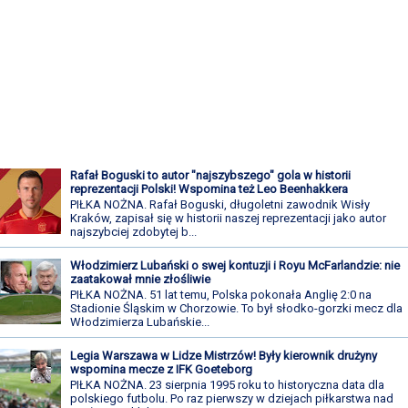
Rafał Boguski to autor "najszybszego" gola w historii
reprezentacji Polski! Wspomina też Leo Beenhakkera
PIŁKA NOŻNA. Rafał Boguski, długoletni zawodnik Wisły
Kraków, zapisał się w historii naszej reprezentacji jako autor
najszybciej zdobytej b...
Włodzimierz Lubański o swej kontuzji i Royu McFarlandzie: nie
zaatakował mnie złośliwie
PIŁKA NOŻNA. 51 lat temu, Polska pokonała Anglię 2:0 na
Stadionie Śląskim w Chorzowie. To był słodko-gorzki mecz dla
Włodzimierza Lubańskie...
Legia Warszawa w Lidze Mistrzów! Były kierownik drużyny
wspomina mecze z IFK Goeteborg
PIŁKA NOŻNA. 23 sierpnia 1995 roku to historyczna data dla
polskiego futbolu. Po raz pierwszy w dziejach piłkarstwa nad