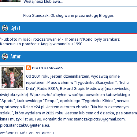
Wisłą nasz klub awa...
Piotr Stańczak. Obsługiwane przez usługę
Blogger
.
Cytat
"Futbol to miłość i rozczarowanie" - Thomas N'Kono, były bramkarz
Kamerunu o porażce z Anglią w mundialu 1990.
Autor
PIOTR STAŃCZAK
Od 2001 roku jestem dziennikarzem, wydawcą online,
reporterem. Pracowałem w "Tygodniku Skarżyskim", "Echu
Dnia", Radiu ESKA, Rekord Grupie Mediowej (mazowieckie,
świętokrzyskie). W przeszłości byłem współpracownikiem katowickiego
"Sportu", krakowskiego "Tempa", opolskiego "Tygodnika Kibica", serwisu
sportowego Relacje24.pl. Jestem autorem ebooka "Na biało-czerwonym
szlaku", który wydałem w 2022 roku. Jestem kibicem od dziecka, pasjonatem
kina i muzyki lat 80. i 90. Kontakt do mnie: stanczakpiotr30@gmail.com,
piotr.stanczak80@interia.eu.
WYŚWIETL MÓJ PEŁNY PROFIL