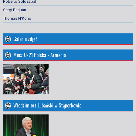
Roberto Solozabal
Sergi Barjuan
Thomas N'Kono
Galerie zdjęć
Mecz U-21 Polska - Armenia
Włodzimierz Lubański w Stąporkowie