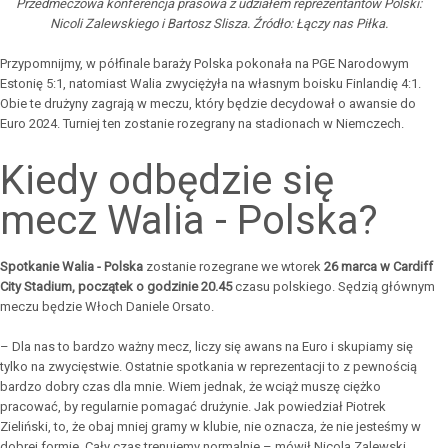
Przedmeczowa konferencja prasowa z udziałem reprezentantów Polski:
Nicoli Zalewskiego i Bartosz Slisza. Źródło: Łączy nas Piłka.
Przypomnijmy, w półfinale baraży Polska pokonała na PGE Narodowym
Estonię 5:1, natomiast Walia zwyciężyła na własnym boisku Finlandię 4:1.
Obie te drużyny zagrają w meczu, który będzie decydował o awansie do
Euro 2024. Turniej ten zostanie rozegrany na stadionach w Niemczech.
Kiedy odbędzie się
mecz Walia - Polska?
Spotkanie Walia - Polska
zostanie rozegrane we wtorek
26 marca w Cardiff
City Stadium, początek o godzinie 20.45
czasu polskiego. Sędzią głównym
meczu będzie Włoch Daniele Orsato.
– Dla nas to bardzo ważny mecz, liczy się awans na Euro i skupiamy się
tylko na zwycięstwie. Ostatnie spotkania w reprezentacji to z pewnością
bardzo dobry czas dla mnie. Wiem jednak, że wciąż muszę ciężko
pracować, by regularnie pomagać drużynie. Jak powiedział Piotrek
Zieliński, to, że obaj mniej gramy w klubie, nie oznacza, że nie jesteśmy w
dobrej formie. Cały czas trenujemy normalnie – mówił Nicola Zalewski,