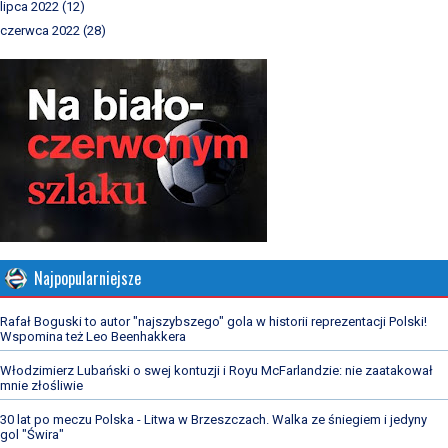
lipca 2022
(12)
czerwca 2022
(28)
Najpopularniejsze
Rafał Boguski to autor "najszybszego" gola w historii reprezentacji Polski!
Wspomina też Leo Beenhakkera
Włodzimierz Lubański o swej kontuzji i Royu McFarlandzie: nie zaatakował
mnie złośliwie
30 lat po meczu Polska - Litwa w Brzeszczach. Walka ze śniegiem i jedyny
gol "Świra"