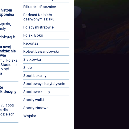
Piłkarskie Rocznice
historii
Wspomina
Podcast Na biało-
czerwonym szlaku
guski,
Polscy mistrzowie
isły
Polski Boks
dobytej b...
Reportaż
o swej
ndzie: nie
Robert Lewandowski
iwie
Siatkówka
emu, Polska
 Stadionie
Slider
To był
za
Sport Lokalny
Sportowcy charytatywnie
ze
Sportowe kulisy
ik drużyny
K
Sporty walki
nia 1995
Sporty zimowe
a dla
 dziejach
Wojsko
.