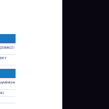
 (ZOBACZ I
VER Y
czytelników
ok)