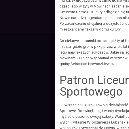
marca. W uroczystości weźmie udział wła
część jego wizyty w Nowinach zacznie się
Gminnym Ośrodku Kultury odbędzie się uro
Nowin nadadzą legendarnemu napastnik
Po zakończeniu oficjalnej uroczystości o
mieszkańcami, także w domu kultury.
Co ciekawe, Lubański posiada już tytuł
miasta, gdzie grał w piłkę przez wiele lat
jego największych sukcesów. Jakie są je
Nowinami? O nich wspominał w rozmowie 
gminy Sebastian Nowaczkiewicz.
Patron Liceu
Sportowego
- 1 września 2019 roku swoją działalnoś
Sportowe. Rozwinęło się i wtedy dyrekcja
myśleć o patronie swojej szkoły. Wzięli 
wyłonili właśnie Włodzimierza Lubańskie
w 2022 roku przyjechał do Nowin, właśni