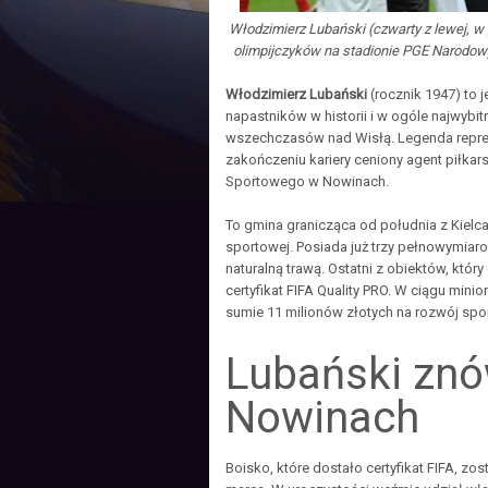
Włodzimierz Lubański (czwarty z lewej, 
olimpijczyków na stadionie PGE Narodowy
Włodzimierz Lubański
(rocznik 1947) to 
napastników w historii i w ogóle najwybit
wszechczasów nad Wisłą. Legenda reprez
zakończeniu kariery ceniony agent piłkars
Sportowego w Nowinach.
To gmina granicząca od południa z Kielca
sportowej. Posiada już trzy pełnowymiaro
naturalną trawą. Ostatni z obiektów, któr
certyfikat FIFA Quality PRO. W ciągu mini
sumie 11 milionów złotych na rozwój sp
Lubański zn
Nowinach
Boisko, które dostało certyfikat FIFA, zos