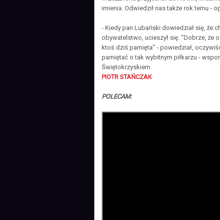
imienia. Odwiedził nas także rok temu -
- Kiedy pan Lubański dowiedział się, ż
obywatelstwo, ucieszył się. "Dobrze, że o
ktoś dziś pamięta" - powiedział, oczywiś
pamiętać o tak wybitnym piłkarzu - wsp
Świętokrzyskiem.
PIOTR STAŃCZAK
POLECAM: