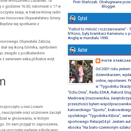
śnie Włodzimierz Lubański. Ta
Piotr Stańczak. Obsługiwane prze
Blogger
.
 o godzinie 16.30, natomiast o 17 w
czysta sesja, w trakcie której radni
Cytat
owi Honorowe Obywatelstwo Gminy.
dbędzie się spotkanie z
"Futbol to miłość i rozczarowanie" -
N'Kono, były bramkarz Kamerunu o p
Anglią w mundialu 1990.
 Honorowego Obywatela Zabrza,
 i stał się ikoną Górnika, symbolem
Autor
go związki z podkieleckimi
z serwisem eska.pl/kielce wójt
PIOTR STAŃCZA
Od 2001 roku jestem
dziennikarzem, wyd
m
online, reporterem.
w "Tygodniku Skarży
"Echu Dnia", Radiu ESKA, Rekord Gru
Mediowej (mazowieckie, świętokrzys
przeszłości byłem współpracownik
ć rozpoczęło u nas Liceum
katowickiego "Sportu", krakowskieg
, nauczyciele oraz uczniowie zaczęli
opolskiego "Tygodnika Kibica", serw
udział w głosowaniu, w którym
sportowego Relacje24.pl. Jestem au
go. On sam przyjął to zaproszenie,
ebooka "Na biało-czerwonym szlaku"
e na uroczyste nadanie szkole jego