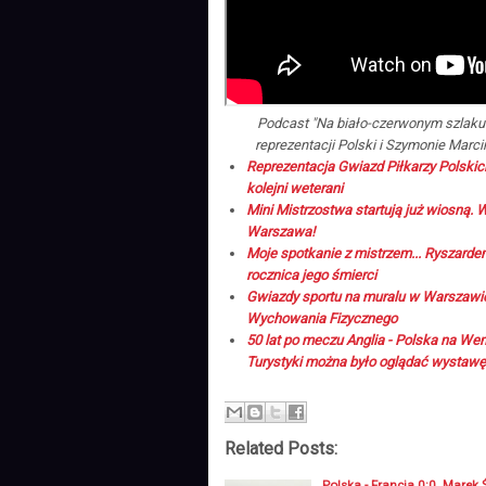
Podcast "Na biało-czerwonym szlaku"
reprezentacji Polski i Szymonie Marc
Reprezentacja Gwiazd Piłkarzy Polskich
kolejni weterani
Mini Mistrzostwa startują już wiosną. Wi
Warszawa!
Moje spotkanie z mistrzem... Ryszarde
rocznica jego śmierci
Gwiazdy sportu na muralu w Warszawie
Wychowania Fizycznego
50 lat po meczu Anglia - Polska na We
Turystyki można było oglądać wystaw
Related Posts:
Polska - Francja 0:0. Marek