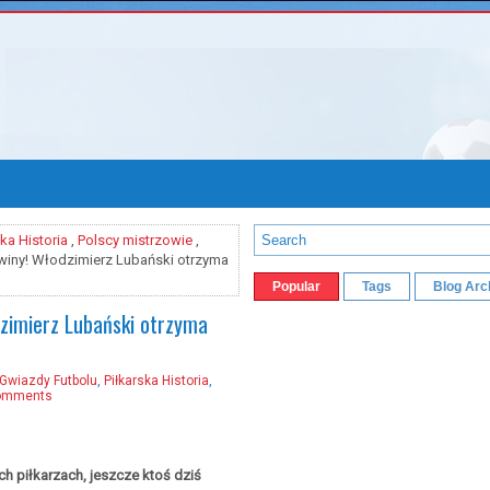
ska Historia
,
Polscy mistrzowie
,
winy! Włodzimierz Lubański otrzyma
Popular
Tags
Blog Arc
zimierz Lubański otrzyma
Gwiazdy Futbolu
,
Piłkarska Historia
,
omments
ch piłkarzach, jeszcze ktoś dziś