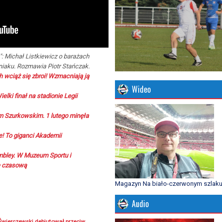
: Michał Listkiewicz o barażach
iniaku. Rozmawia Piotr Stańczak.
 wciąż się zbroi! Wzmacniają ją
Wideo
elki finał na stadionie Legii
m Szurkowskim. 1 lutego minęła
! To giganci Akademii
mbley. W Muzeum Sportu i
ę czasową
Magazyn Na biało-czerwonym szlak
Audio
 Świerczewski debiutował przeciw