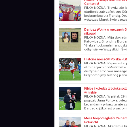
Cantonie!
PIŁKA NOŻNA. Trzydzieści la
stadionie zabrzańskiego Gór
bezbramkowo z Francją. Debi
wówczas Marek Świerczewsk
Dariusz Wolny o meczach GK
nikogo!
PIŁKA NOŻNA. Mija dokładn
Katowice z Girondins Borde
"Gieksa" pokonała francuską 
odbył się we Wszystkich Świ
Historia meczów Polska - L
PIŁKA NOŻNA. Reprezentacj
eliminacjach do Mistrzostw
drużyna narodowa naszego 
Przypomnijmy historię pier
Kibice i koledzy z boiska po
w niebie
PIŁKA NOŻNA. W piątek 29 l
pogrzeb Jana Furtoka, byłeg
Legendarny piłkarz tamtejsze
Bardzo ciężko jest pisać o 
Mecz Niepodległości za nam
Polskich!
PIŁKA NOŻNA. Akademia Piłk