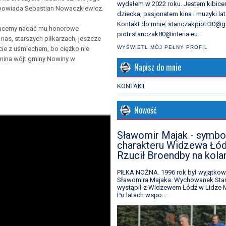
wydałem w 2022 roku. Jestem kibic
 opowiada Sebastian Nowaczkiewicz.
dziecka, pasjonatem kina i muzyki lat 
Kontakt do mnie: stanczakpiotr30@g
e chcemy nadać mu honorowe
piotr.stanczak80@interia.eu.
 nas, starszych piłkarzach, jeszcze
WYŚWIETL MÓJ PEŁNY PROFIL
cie z uśmiechem, bo ciężko nie
omina wójt gminy Nowiny w
Napisz do mnie
KONTAKT
Nowość
Sławomir Majak - symbo
charakteru Widzewa Łód
Rzucił Broendby na kola
PIŁKA NOŻNA. 1996 rok był wyjątkow
Sławomira Majaka. Wychowanek Star
wystąpił z Widzewem Łódź w Lidze M
Po latach wspo...