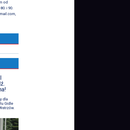
em od
80. i 90.
mail.com,
l
ź.
na!
y dla
tu Gidle
istrzów.