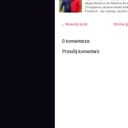
ekipą Atletico de Madrid A
Zmagania obserwowało kilku
Polskich. Jej szeregi zasilił 
← Nowszy post
Strona 
0 komentarze:
Prześlij komentarz