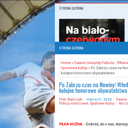
STRONA GŁÓWNA
STRONA GŁÓWNA
Home
»
Dawne Gwiazdy Futbolu
,
Piłkar
Sportowe kulisy
» Po Zabrzu czas na No
kolejne honorowe obywatelstwo
Po Zabrzu czas na Nowiny! Włod
kolejne honorowe obywatelstwo
Piotr Stańczak
marca 01, 2024
Dawne 
Polscy mistrzowie
,
Sportowe kulisy
No c
PIŁKA NOŻNA.
- Dobrze, że o nas, starszy