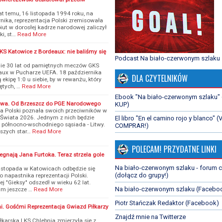
t temu, 16 listopada 1994 roku, na
nika, reprezentacja Polski zremisowała
ut w dorosłej kadrze narodowej zaliczył
i, st…
Read More
S Katowice z Bordeaux: nie baliśmy się
Podcast Na biało-czerwonym szlaku
ie 30 lat od pamiętnych meczów GKS
aux w Pucharze UEFA. 18 października
DLA CZYTELNIKÓW
ekipę 1:0 u siebie, by w rewanżu, który
ętych, …
Read More
Ebook "Na biało-czerwonym szlaku"
itwa. Od Brzeszcz do PGE Narodowego
KUP)
a Polski poznała swoich przeciwników w
 Świata 2026. Jednym z nich będzie
El libro "En el camino rojo y blanco" (
północno-wschodniego sąsiada - Litwy.
COMPRAR!)
wszych star…
Read More
POLECAM! PRZYDATNE LINKI
żegnają Jana Furtoka. Teraz strzela gole
Na biało-czerwonym szlaku - forum 
istopada w Katowicach odbędzie się
(dołącz do grupy!)
o napastnika reprezentacji Polski.
j "Gieksy" odszedł w wieku 62 lat.
Na biało-czerwonym szlaku (Facebo
nim jeszcze …
Read More
Piotr Stańczak Redaktor (Facebook)
i. Gośćmi Reprezentacja Gwiazd Piłkarzy
Znajdź mnie na Twitterze
arska LKS Chlebnia zmierzyła się z