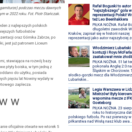
Rafał Boguski to autor
w garniturze) podczas meczu dawnych
"najszybszego" gola w 
m w 2022 roku. Fot. Piotr Stańczak.
reprezentacji Polski! 
też Leo Beenhakkera
PIŁKA NOŻNA. Rafał Bo
jeden z najlepszych polskich
długoletni zawodnik W
niejszych futbolistów
Kraków, zapisał się w historii naszej
entacji oraz Górnika Zabrze, po
reprezentacji jako autor najszybciej z
ki, jest już patronem Liceum
Włodzimierz Lubański 
kontuzji i Royu McFarla
zaatakował mnie złośl
mi, stawiająca na rozwój bazy
PIŁKA NOŻNA. 51 lat t
pokonała Anglię 2:0 na
we płyty boiska, w tym jedną z
Śląskim w Chorzowie. 
y oddano do użytku, posiada
słodko-gorzki mecz dla Włodzimier
onych pięciu lat Nowiny wydały w
Lubańskie...
ortowego zaplecza.
Legia Warszawa w Lid
Mistrzów! Były kierown
ów w
wspomina mecze z IF
Goeteborg
PIŁKA NOŻNA. 23 sierp
roku to historyczna dat
polskiego futbolu. Po raz pierwszy w
piłkarstwa nad Wisłą nasz klub awa..
tanie oficjalnie otwarte we wtorek 5