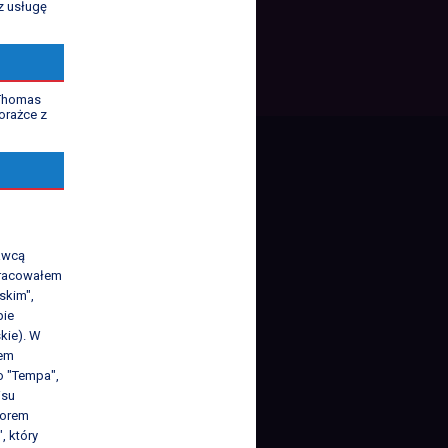
z usługę
 Thomas
orażce z
K
awcą
 Pracowałem
skim",
pie
kie). W
iem
o "Tempa",
isu
torem
, który