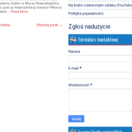
cademy Dublin w Meczu Niepodległości.
Na biało-czerwonym szlaku (YouTub
 graczy Reprezentacji Gwiazd Piłkarzy
także …
Read More
Polityka prywatności
główna
Starszy post →
Zgłoś nadużycie
Formularz kontaktowy
Nazwa
E-mail
*
Wiadomość
*
Łączna liczba wyświetleń